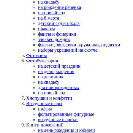
на свадьбу
на рождение ребенка
на новый год
на 8 марта
детский сад и школа
плакаты
фанты и фонарики
занавес-дождик
флажки, звездочки, кружочки, подвески
наборы украшений на скотче
Фотозоны
Фотобутафория
на детский праздник
на день рождения
на девичник
на свадьбу
для новорожденных
на новый год
Хлопушки и конфетти
Воздушные шары
цифры
фольгированные фигурные
воздушные шарики
Книги пожеланий
на день рождения и юбилей