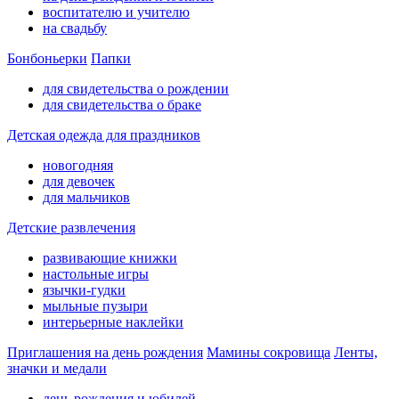
воспитателю и учителю
на свадьбу
Бонбоньерки
Папки
для свидетельства о рождении
для свидетельства о браке
Детская одежда для праздников
новогодняя
для девочек
для мальчиков
Детские развлечения
развивающие книжки
настольные игры
язычки-гудки
мыльные пузыри
интерьерные наклейки
Приглашения на день рождения
Мамины сокровища
Ленты,
значки и медали
день рождения и юбилей