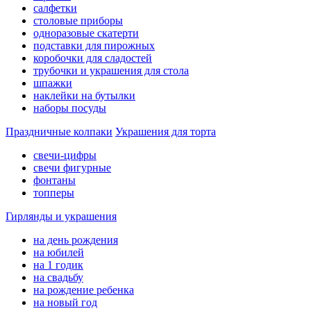
салфетки
столовые приборы
одноразовые скатерти
подставки для пирожных
коробочки для сладостей
трубочки и украшения для стола
шпажки
наклейки на бутылки
наборы посуды
Праздничные колпаки
Украшения для торта
свечи-цифры
свечи фигурные
фонтаны
топперы
Гирлянды и украшения
на день рождения
на юбилей
на 1 годик
на свадьбу
на рождение ребенка
на новый год