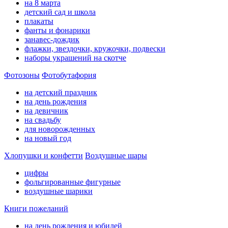
на 8 марта
детский сад и школа
плакаты
фанты и фонарики
занавес-дождик
флажки, звездочки, кружочки, подвески
наборы украшений на скотче
Фотозоны
Фотобутафория
на детский праздник
на день рождения
на девичник
на свадьбу
для новорожденных
на новый год
Хлопушки и конфетти
Воздушные шары
цифры
фольгированные фигурные
воздушные шарики
Книги пожеланий
на день рождения и юбилей