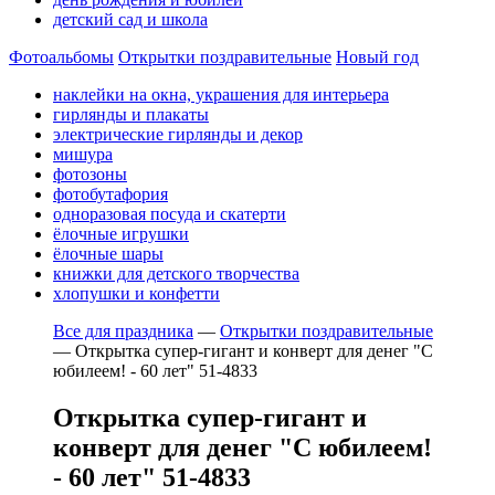
детский сад и школа
Фотоальбомы
Открытки поздравительные
Новый год
наклейки на окна, украшения для интерьера
гирлянды и плакаты
электрические гирлянды и декор
мишура
фотозоны
фотобутафория
одноразовая посуда и скатерти
ёлочные игрушки
ёлочные шары
книжки для детского творчества
хлопушки и конфетти
Все для праздника
—
Открытки поздравительные
—
Открытка супер-гигант и конверт для денег "С
юбилеем! - 60 лет" 51-4833
Открытка супер-гигант и
конверт для денег "С юбилеем!
- 60 лет" 51-4833