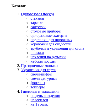
Каталог
Одноразовая посуда
стаканы
тарелки
салфетки
столовые приборы
одноразовые скатерти
подставки для пирожных
коробочки для сладостей
трубочки и украшения для стола
шпажки
наклейки на бутылки
наборы посуды
Праздничные колпаки
Украшения для торта
свечи-цифры
свечи фигурные
фонтаны
топперы
Гирлянды и украшения
на день рождения
на юбилей
на 1 годик