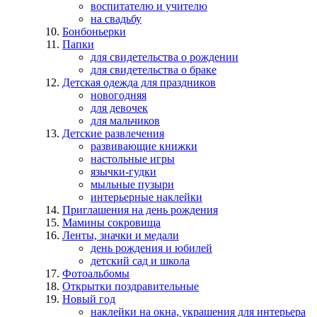
воспитателю и учителю
на свадьбу
Бонбоньерки
Папки
для свидетельства о рождении
для свидетельства о браке
Детская одежда для праздников
новогодняя
для девочек
для мальчиков
Детские развлечения
развивающие книжки
настольные игры
язычки-гудки
мыльные пузыри
интерьерные наклейки
Приглашения на день рождения
Мамины сокровища
Ленты, значки и медали
день рождения и юбилей
детский сад и школа
Фотоальбомы
Открытки поздравительные
Новый год
наклейки на окна, украшения для интерьера