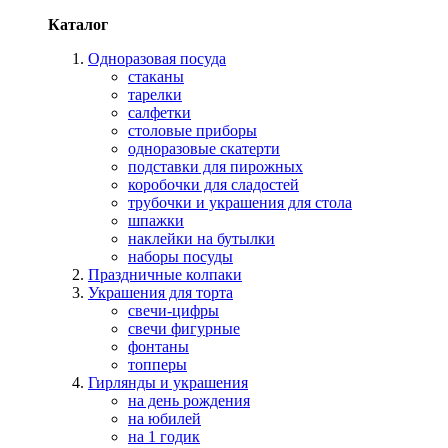
Каталог
Одноразовая посуда
стаканы
тарелки
салфетки
столовые приборы
одноразовые скатерти
подставки для пирожных
коробочки для сладостей
трубочки и украшения для стола
шпажки
наклейки на бутылки
наборы посуды
Праздничные колпаки
Украшения для торта
свечи-цифры
свечи фигурные
фонтаны
топперы
Гирлянды и украшения
на день рождения
на юбилей
на 1 годик