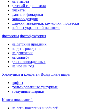
на 8 марта
детский сад и школа
плакаты
фанты и фонарики
занавес-дождик
флажки, звездочки, кружочки, подвески
наборы украшений на скотче
Фотозоны
Фотобутафория
на детский праздник
на день рождения
на девичник
на свадьбу
для новорожденных
на новый год
Хлопушки и конфетти
Воздушные шары
цифры
фольгированные фигурные
воздушные шарики
Книги пожеланий
на день рождения и юбилей