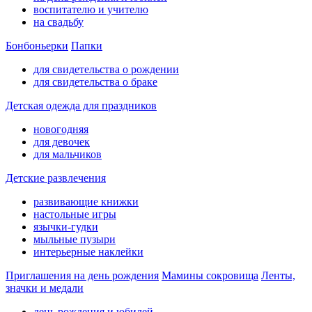
воспитателю и учителю
на свадьбу
Бонбоньерки
Папки
для свидетельства о рождении
для свидетельства о браке
Детская одежда для праздников
новогодняя
для девочек
для мальчиков
Детские развлечения
развивающие книжки
настольные игры
язычки-гудки
мыльные пузыри
интерьерные наклейки
Приглашения на день рождения
Мамины сокровища
Ленты,
значки и медали
день рождения и юбилей