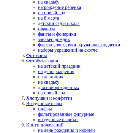
на свадьбу
на рождение ребенка
на новый год
на 8 марта
детский сад и школа
плакаты
фанты и фонарики
занавес-дождик
флажки, звездочки, кружочки, подвески
наборы украшений на скотче
Фотозоны
Фотобутафория
на детский праздник
на день рождения
на девичник
на свадьбу
для новорожденных
на новый год
Хлопушки и конфетти
Воздушные шары
цифры
фольгированные фигурные
воздушные шарики
Книги пожеланий
на день рождения и юбилей