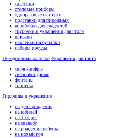
салфетки
столовые приборы
одноразовые скатерти
подставки для пирожных
коробочки для сладостей
трубочки и украшения для стола
шпажки
наклейки на бутылки
наборы посуды
Праздничные колпаки
Украшения для торта
свечи-цифры
свечи фигурные
фонтаны
топперы
Гирлянды и украшения
на день рождения
на юбилей
на 1 годик
на свадьбу
на рождение ребенка
на новый год