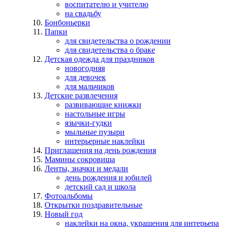
воспитателю и учителю
на свадьбу
Бонбоньерки
Папки
для свидетельства о рождении
для свидетельства о браке
Детская одежда для праздников
новогодняя
для девочек
для мальчиков
Детские развлечения
развивающие книжки
настольные игры
язычки-гудки
мыльные пузыри
интерьерные наклейки
Приглашения на день рождения
Мамины сокровища
Ленты, значки и медали
день рождения и юбилей
детский сад и школа
Фотоальбомы
Открытки поздравительные
Новый год
наклейки на окна, украшения для интерьера