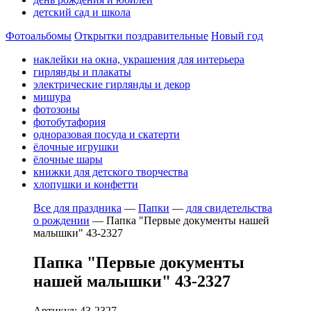
детский сад и школа
Фотоальбомы
Открытки поздравительные
Новый год
наклейки на окна, украшения для интерьера
гирлянды и плакаты
электрические гирлянды и декор
мишура
фотозоны
фотобутафория
одноразовая посуда и скатерти
ёлочные игрушки
ёлочные шары
книжки для детского творчества
хлопушки и конфетти
Все для праздника
—
Папки
—
для свидетельства
о рождении
—
Папка "Первые документы нашей
малышки" 43-2327
Папка "Первые документы
нашей малышки" 43-2327
Артикул: 43-2327