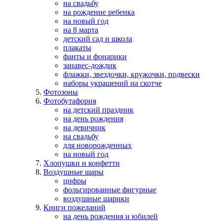
на свадьбу
на рождение ребенка
на новый год
на 8 марта
детский сад и школа
плакаты
фанты и фонарики
занавес-дождик
флажки, звездочки, кружочки, подвески
наборы украшений на скотче
Фотозоны
Фотобутафория
на детский праздник
на день рождения
на девичник
на свадьбу
для новорожденных
на новый год
Хлопушки и конфетти
Воздушные шары
цифры
фольгированные фигурные
воздушные шарики
Книги пожеланий
на день рождения и юбилей