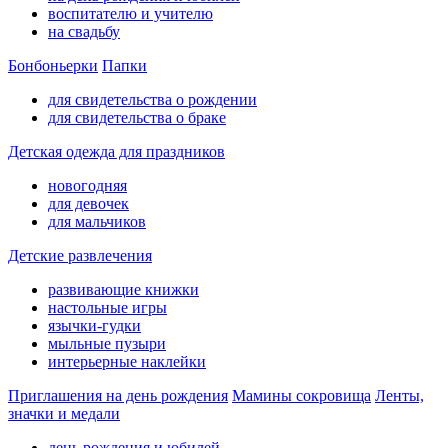
воспитателю и учителю
на свадьбу
Бонбоньерки
Папки
для свидетельства о рождении
для свидетельства о браке
Детская одежда для праздников
новогодняя
для девочек
для мальчиков
Детские развлечения
развивающие книжки
настольные игры
язычки-гудки
мыльные пузыри
интерьерные наклейки
Приглашения на день рождения
Мамины сокровища
Ленты,
значки и медали
день рождения и юбилей