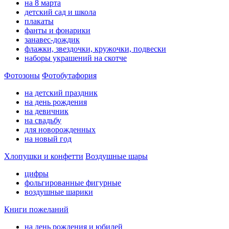
на 8 марта
детский сад и школа
плакаты
фанты и фонарики
занавес-дождик
флажки, звездочки, кружочки, подвески
наборы украшений на скотче
Фотозоны
Фотобутафория
на детский праздник
на день рождения
на девичник
на свадьбу
для новорожденных
на новый год
Хлопушки и конфетти
Воздушные шары
цифры
фольгированные фигурные
воздушные шарики
Книги пожеланий
на день рождения и юбилей