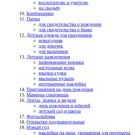
воспитателю и учителю
на свадьбу
Бонбоньерки
Папки
для свидетельства о рождении
для свидетельства о браке
Детская одежда для праздников
новогодняя
для девочек
для мальчиков
Детские развлечения
развивающие книжки
настольные игры
язычки-гудки
мыльные пузыри
интерьерные наклейки
Приглашения на день рождения
Мамины сокровища
Ленты, значки и медали
день рождения и юбилей
детский сад и школа
Фотоальбомы
Открытки поздравительные
Новый год
наклейки на окна, украшения для интерьера