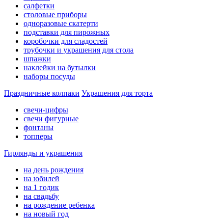
салфетки
столовые приборы
одноразовые скатерти
подставки для пирожных
коробочки для сладостей
трубочки и украшения для стола
шпажки
наклейки на бутылки
наборы посуды
Праздничные колпаки
Украшения для торта
свечи-цифры
свечи фигурные
фонтаны
топперы
Гирлянды и украшения
на день рождения
на юбилей
на 1 годик
на свадьбу
на рождение ребенка
на новый год