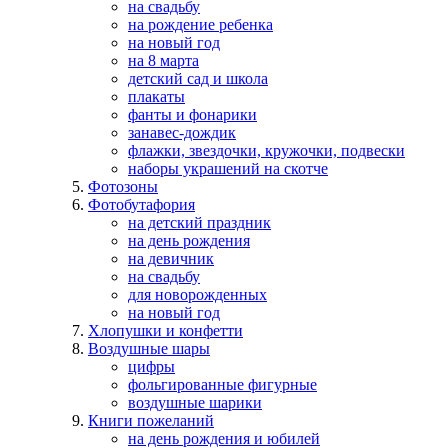
на свадьбу
на рождение ребенка
на новый год
на 8 марта
детский сад и школа
плакаты
фанты и фонарики
занавес-дождик
флажки, звездочки, кружочки, подвески
наборы украшений на скотче
Фотозоны
Фотобутафория
на детский праздник
на день рождения
на девичник
на свадьбу
для новорожденных
на новый год
Хлопушки и конфетти
Воздушные шары
цифры
фольгированные фигурные
воздушные шарики
Книги пожеланий
на день рождения и юбилей