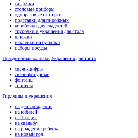
салфетки
столовые приборы
одноразовые скатерти
подставки для пирожных
коробочки для сладостей
трубочки и украшения для стола
шпажки
наклейки на бутылки
наборы посуды
Праздничные колпаки
Украшения для торта
свечи-цифры
свечи фигурные
фонтаны
топперы
Гирлянды и украшения
на день рождения
на юбилей
на 1 годик
на свадьбу
на рождение ребенка
на новый год