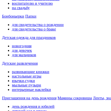
воспитателю и учителю
на свадьбу
Бонбоньерки
Папки
для свидетельства о рождении
для свидетельства о браке
Детская одежда для праздников
новогодняя
для девочек
для мальчиков
Детские развлечения
развивающие книжки
настольные игры
язычки-гудки
мыльные пузыри
интерьерные наклейки
Приглашения на день рождения
Мамины сокровища
Ленты, зн
день рождения и юбилей
детский сад и школа