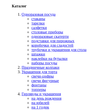
Каталог
Одноразовая посуда
стаканы
тарелки
салфетки
столовые приборы
одноразовые скатерти
подставки для пирожных
коробочки для сладостей
трубочки и украшения для стола
шпажки
наклейки на бутылки
наборы посуды
Праздничные колпаки
Украшения для торта
свечи-цифры
свечи фигурные
фонтаны
топперы
Гирлянды и украшения
на день рождения
на юбилей
на 1 годик