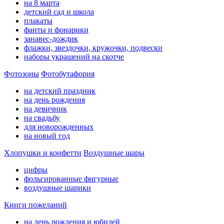
на 8 марта
детский сад и школа
плакаты
фанты и фонарики
занавес-дождик
флажки, звездочки, кружочки, подвески
наборы украшений на скотче
Фотозоны
Фотобутафория
на детский праздник
на день рождения
на девичник
на свадьбу
для новорожденных
на новый год
Хлопушки и конфетти
Воздушные шары
цифры
фольгированные фигурные
воздушные шарики
Книги пожеланий
на день рождения и юбилей