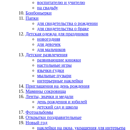
воспитателю и учителю
на свадьбу
Бонбоньерки
Папки
для свидетельства о рождении
для свидетельства о браке
Детская одежда для праздников
новогодняя
для девочек
для мальчиков
Детские развлечения
развивающие книжки
настольные игры
язычки-гудки
мыльные пузыри
интерьерные наклейки
Приглашения на день рождения
Мамины сокровища
Ленты, значки и медали
день рождения и юбилей
детский сад и школа
Фотоальбомы
Открытки поздравительные
Новый год
наклейки на окна, украшения для интерьера