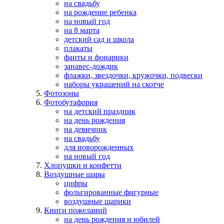
на свадьбу
на рождение ребенка
на новый год
на 8 марта
детский сад и школа
плакаты
фанты и фонарики
занавес-дождик
флажки, звездочки, кружочки, подвески
наборы украшений на скотче
Фотозоны
Фотобутафория
на детский праздник
на день рождения
на девичник
на свадьбу
для новорожденных
на новый год
Хлопушки и конфетти
Воздушные шары
цифры
фольгированные фигурные
воздушные шарики
Книги пожеланий
на день рождения и юбилей