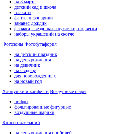
на 8 марта
детский сад и школа
плакаты
фанты и фонарики
занавес-дождик
флажки, звездочки, кружочки, подвески
наборы украшений на скотче
Фотозоны
Фотобутафория
на детский праздник
на день рождения
на девичник
на свадьбу
для новорожденных
на новый год
Хлопушки и конфетти
Воздушные шары
цифры
фольгированные фигурные
воздушные шарики
Книги пожеланий
на день рождения и юбилей