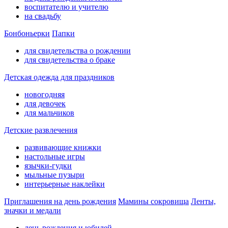
воспитателю и учителю
на свадьбу
Бонбоньерки
Папки
для свидетельства о рождении
для свидетельства о браке
Детская одежда для праздников
новогодняя
для девочек
для мальчиков
Детские развлечения
развивающие книжки
настольные игры
язычки-гудки
мыльные пузыри
интерьерные наклейки
Приглашения на день рождения
Мамины сокровища
Ленты,
значки и медали
день рождения и юбилей