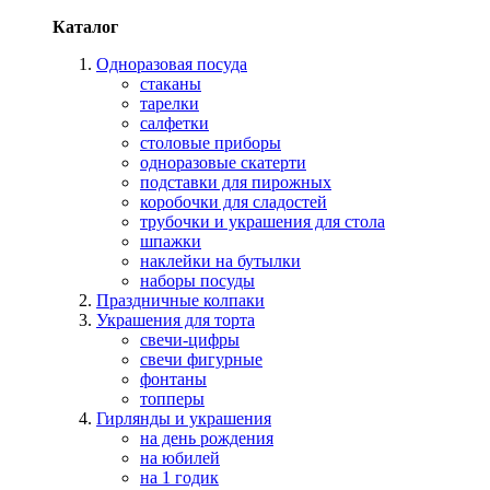
Каталог
Одноразовая посуда
стаканы
тарелки
салфетки
столовые приборы
одноразовые скатерти
подставки для пирожных
коробочки для сладостей
трубочки и украшения для стола
шпажки
наклейки на бутылки
наборы посуды
Праздничные колпаки
Украшения для торта
свечи-цифры
свечи фигурные
фонтаны
топперы
Гирлянды и украшения
на день рождения
на юбилей
на 1 годик