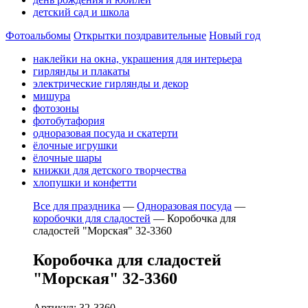
детский сад и школа
Фотоальбомы
Открытки поздравительные
Новый год
наклейки на окна, украшения для интерьера
гирлянды и плакаты
электрические гирлянды и декор
мишура
фотозоны
фотобутафория
одноразовая посуда и скатерти
ёлочные игрушки
ёлочные шары
книжки для детского творчества
хлопушки и конфетти
Все для праздника
—
Одноразовая посуда
—
коробочки для сладостей
—
Коробочка для
сладостей "Морская" 32-3360
Коробочка для сладостей
"Морская" 32-3360
Артикул: 32-3360