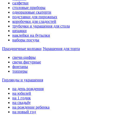
салфетки
столовые приборы
одноразовые скатерти
подставки для пирожных
коробочки для сладостей
трубочки и украшения для стола
шпажки
наклейки на бутылки
наборы посуды
Праздничные колпаки
Украшения для торта
свечи-цифры
свечи фигурные
фонтаны
топперы
Гирлянды и украшения
на день рождения
на юбилей
на 1 годик
на свадьбу
на рождение ребенка
на новый год