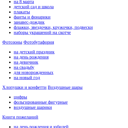
на 8 марта
детский сад и школа
плакаты
фанты и фонарики
занавес-дождик
флажки, звездочки, кружочки, подвески
наборы украшений на скотче
Фотозоны
Фотобутафория
на детский праздник
на день рождения
на девичник
на свадьбу
для новорожденных
на новый год
Хлопушки и конфетти
Воздушные шары
цифры
фольгированные фигурные
воздушные шарики
Книги пожеланий
на день рождения и юбилей