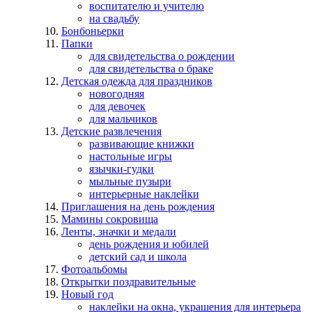
воспитателю и учителю
на свадьбу
Бонбоньерки
Папки
для свидетельства о рождении
для свидетельства о браке
Детская одежда для праздников
новогодняя
для девочек
для мальчиков
Детские развлечения
развивающие книжки
настольные игры
язычки-гудки
мыльные пузыри
интерьерные наклейки
Приглашения на день рождения
Мамины сокровища
Ленты, значки и медали
день рождения и юбилей
детский сад и школа
Фотоальбомы
Открытки поздравительные
Новый год
наклейки на окна, украшения для интерьера