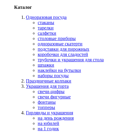
Каталог
Одноразовая посуда
стаканы
тарелки
салфетки
столовые приборы
одноразовые скатерти
подставки для пирожных
коробочки для сладостей
трубочки и украшения для стола
шпажки
наклейки на бутылки
наборы посуды
Праздничные колпаки
Украшения для торта
свечи-цифры
свечи фигурные
фонтаны
топперы
Гирлянды и украшения
на день рождения
на юбилей
на 1 годик