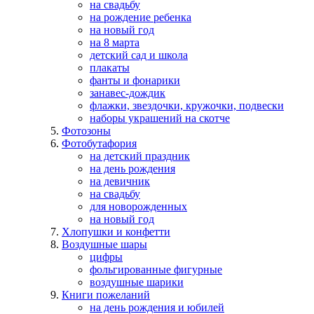
на свадьбу
на рождение ребенка
на новый год
на 8 марта
детский сад и школа
плакаты
фанты и фонарики
занавес-дождик
флажки, звездочки, кружочки, подвески
наборы украшений на скотче
Фотозоны
Фотобутафория
на детский праздник
на день рождения
на девичник
на свадьбу
для новорожденных
на новый год
Хлопушки и конфетти
Воздушные шары
цифры
фольгированные фигурные
воздушные шарики
Книги пожеланий
на день рождения и юбилей