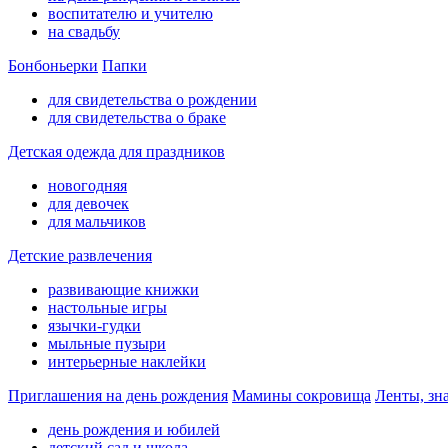
воспитателю и учителю
на свадьбу
Бонбоньерки
Папки
для свидетельства о рождении
для свидетельства о браке
Детская одежда для праздников
новогодняя
для девочек
для мальчиков
Детские развлечения
развивающие книжки
настольные игры
язычки-гудки
мыльные пузыри
интерьерные наклейки
Приглашения на день рождения
Мамины сокровища
Ленты, зн
день рождения и юбилей
детский сад и школа