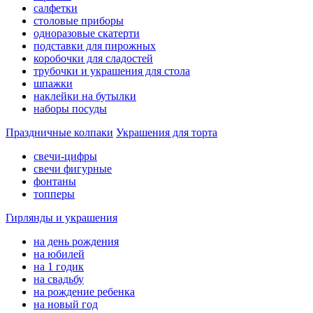
салфетки
столовые приборы
одноразовые скатерти
подставки для пирожных
коробочки для сладостей
трубочки и украшения для стола
шпажки
наклейки на бутылки
наборы посуды
Праздничные колпаки
Украшения для торта
свечи-цифры
свечи фигурные
фонтаны
топперы
Гирлянды и украшения
на день рождения
на юбилей
на 1 годик
на свадьбу
на рождение ребенка
на новый год