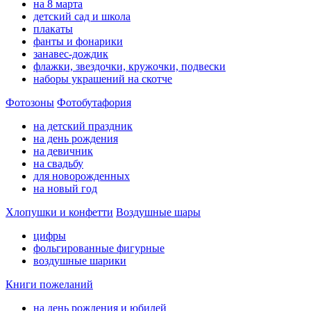
на 8 марта
детский сад и школа
плакаты
фанты и фонарики
занавес-дождик
флажки, звездочки, кружочки, подвески
наборы украшений на скотче
Фотозоны
Фотобутафория
на детский праздник
на день рождения
на девичник
на свадьбу
для новорожденных
на новый год
Хлопушки и конфетти
Воздушные шары
цифры
фольгированные фигурные
воздушные шарики
Книги пожеланий
на день рождения и юбилей