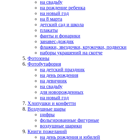
на свадьбу
на рождение ребенка
на новый год
на 8 марта
детский сад и школа
плакаты
фанты и фонарики
занавес-дождик
флажки, звездочки, кружочки, подвески
наборы украшений на скотче
Фотозоны
Фотобутафория
на детский праздник
на день рождения
на девичник
на свадьбу
для новорожденных
на новый год
Хлопушки и конфетти
Воздушные шары
цифры
фольгированные фигурные
воздушные шарики
Книги пожеланий
на день рождения и юбилей