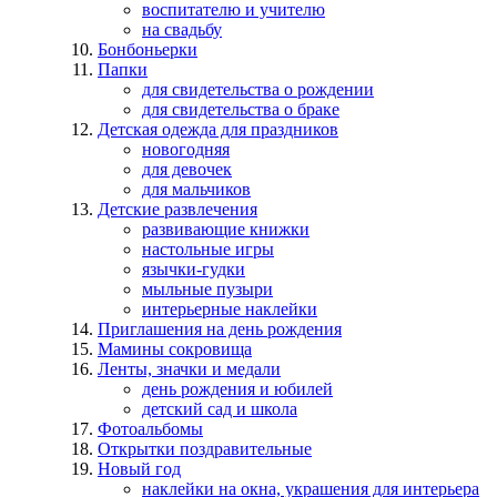
воспитателю и учителю
на свадьбу
Бонбоньерки
Папки
для свидетельства о рождении
для свидетельства о браке
Детская одежда для праздников
новогодняя
для девочек
для мальчиков
Детские развлечения
развивающие книжки
настольные игры
язычки-гудки
мыльные пузыри
интерьерные наклейки
Приглашения на день рождения
Мамины сокровища
Ленты, значки и медали
день рождения и юбилей
детский сад и школа
Фотоальбомы
Открытки поздравительные
Новый год
наклейки на окна, украшения для интерьера