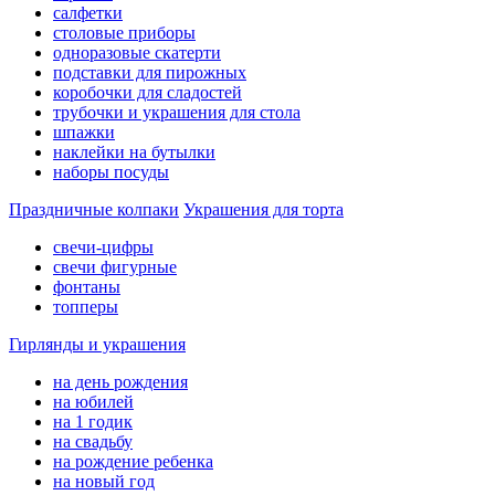
салфетки
столовые приборы
одноразовые скатерти
подставки для пирожных
коробочки для сладостей
трубочки и украшения для стола
шпажки
наклейки на бутылки
наборы посуды
Праздничные колпаки
Украшения для торта
свечи-цифры
свечи фигурные
фонтаны
топперы
Гирлянды и украшения
на день рождения
на юбилей
на 1 годик
на свадьбу
на рождение ребенка
на новый год