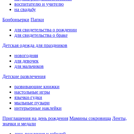
воспитателю и учителю
на свадьбу
Бонбоньерки
Папки
для свидетельства о рождении
для свидетельства о браке
Детская одежда для праздников
новогодняя
для девочек
для мальчиков
Детские развлечения
развивающие книжки
настольные игры
язычки-гудки
мыльные пузыри
интерьерные наклейки
Приглашения на день рождения
Мамины сокровища
Ленты,
значки и медали
день рождения и юбилей