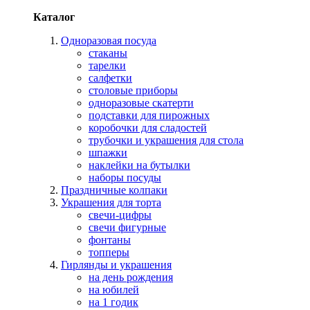
Каталог
Одноразовая посуда
стаканы
тарелки
салфетки
столовые приборы
одноразовые скатерти
подставки для пирожных
коробочки для сладостей
трубочки и украшения для стола
шпажки
наклейки на бутылки
наборы посуды
Праздничные колпаки
Украшения для торта
свечи-цифры
свечи фигурные
фонтаны
топперы
Гирлянды и украшения
на день рождения
на юбилей
на 1 годик