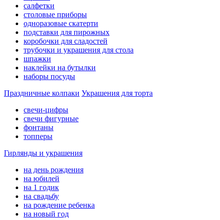
салфетки
столовые приборы
одноразовые скатерти
подставки для пирожных
коробочки для сладостей
трубочки и украшения для стола
шпажки
наклейки на бутылки
наборы посуды
Праздничные колпаки
Украшения для торта
свечи-цифры
свечи фигурные
фонтаны
топперы
Гирлянды и украшения
на день рождения
на юбилей
на 1 годик
на свадьбу
на рождение ребенка
на новый год