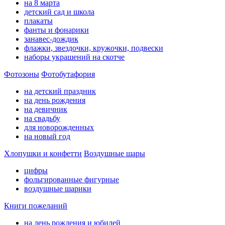
на 8 марта
детский сад и школа
плакаты
фанты и фонарики
занавес-дождик
флажки, звездочки, кружочки, подвески
наборы украшений на скотче
Фотозоны
Фотобутафория
на детский праздник
на день рождения
на девичник
на свадьбу
для новорожденных
на новый год
Хлопушки и конфетти
Воздушные шары
цифры
фольгированные фигурные
воздушные шарики
Книги пожеланий
на день рождения и юбилей