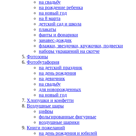
на свадьбу
на рождение ребенка
на новый год
на 8 марта
детский сад и школа
плакаты
фанты и фонарики
занавес-дождик
флажки, звездочки, кружочки, подвески
наборы украшений на скотче
Фотозоны
Фотобутафория
на детский праздник
на день рождения
на девичник
на свадьбу
для новорожденных
на новый год
Хлопушки и конфетти
Воздушные шары
цифры
фольгированные фигурные
воздушные шарики
Книги пожеланий
на день рождения и юбилей