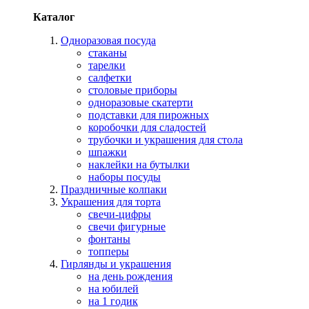
Каталог
Одноразовая посуда
стаканы
тарелки
салфетки
столовые приборы
одноразовые скатерти
подставки для пирожных
коробочки для сладостей
трубочки и украшения для стола
шпажки
наклейки на бутылки
наборы посуды
Праздничные колпаки
Украшения для торта
свечи-цифры
свечи фигурные
фонтаны
топперы
Гирлянды и украшения
на день рождения
на юбилей
на 1 годик