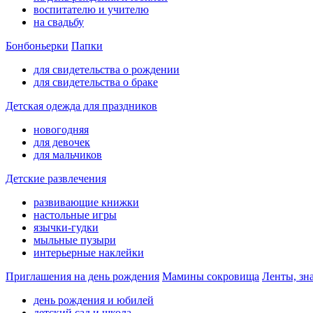
воспитателю и учителю
на свадьбу
Бонбоньерки
Папки
для свидетельства о рождении
для свидетельства о браке
Детская одежда для праздников
новогодняя
для девочек
для мальчиков
Детские развлечения
развивающие книжки
настольные игры
язычки-гудки
мыльные пузыри
интерьерные наклейки
Приглашения на день рождения
Мамины сокровища
Ленты, зн
день рождения и юбилей
детский сад и школа