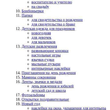
воспитателю и учителю
на свадьбу
Бонбоньерки
Папки
для свидетельства о рождении
для свидетельства о браке
Детская одежда для праздников
новогодняя
для девочек
для мальчиков
Детские развлечения
развивающие книжки
настольные игры
язычки-гудки
мыльные пузыри
интерьерные наклейки
Приглашения на день рождения
Мамины сокровища
Ленты, значки и медали
день рождения и юбилей
детский сад и школа
Фотоальбомы
Открытки поздравительные
Новый год
наклейки на окна, украшения для интерьера