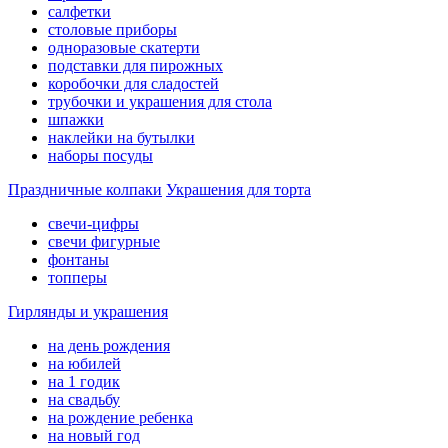
салфетки
столовые приборы
одноразовые скатерти
подставки для пирожных
коробочки для сладостей
трубочки и украшения для стола
шпажки
наклейки на бутылки
наборы посуды
Праздничные колпаки
Украшения для торта
свечи-цифры
свечи фигурные
фонтаны
топперы
Гирлянды и украшения
на день рождения
на юбилей
на 1 годик
на свадьбу
на рождение ребенка
на новый год