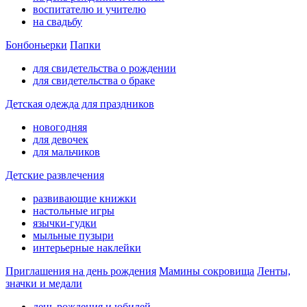
воспитателю и учителю
на свадьбу
Бонбоньерки
Папки
для свидетельства о рождении
для свидетельства о браке
Детская одежда для праздников
новогодняя
для девочек
для мальчиков
Детские развлечения
развивающие книжки
настольные игры
язычки-гудки
мыльные пузыри
интерьерные наклейки
Приглашения на день рождения
Мамины сокровища
Ленты,
значки и медали
день рождения и юбилей