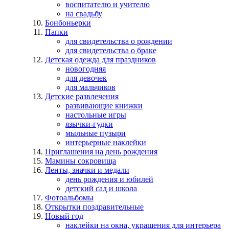
воспитателю и учителю
на свадьбу
Бонбоньерки
Папки
для свидетельства о рождении
для свидетельства о браке
Детская одежда для праздников
новогодняя
для девочек
для мальчиков
Детские развлечения
развивающие книжки
настольные игры
язычки-гудки
мыльные пузыри
интерьерные наклейки
Приглашения на день рождения
Мамины сокровища
Ленты, значки и медали
день рождения и юбилей
детский сад и школа
Фотоальбомы
Открытки поздравительные
Новый год
наклейки на окна, украшения для интерьера