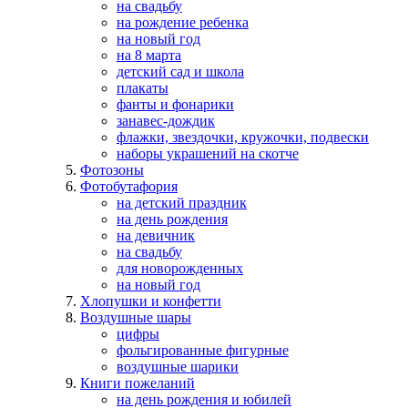
на свадьбу
на рождение ребенка
на новый год
на 8 марта
детский сад и школа
плакаты
фанты и фонарики
занавес-дождик
флажки, звездочки, кружочки, подвески
наборы украшений на скотче
Фотозоны
Фотобутафория
на детский праздник
на день рождения
на девичник
на свадьбу
для новорожденных
на новый год
Хлопушки и конфетти
Воздушные шары
цифры
фольгированные фигурные
воздушные шарики
Книги пожеланий
на день рождения и юбилей