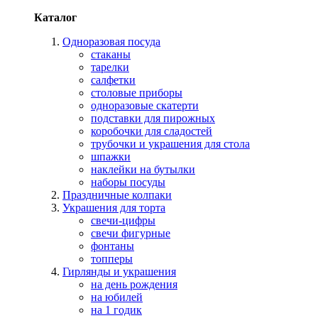
Каталог
Одноразовая посуда
стаканы
тарелки
салфетки
столовые приборы
одноразовые скатерти
подставки для пирожных
коробочки для сладостей
трубочки и украшения для стола
шпажки
наклейки на бутылки
наборы посуды
Праздничные колпаки
Украшения для торта
свечи-цифры
свечи фигурные
фонтаны
топперы
Гирлянды и украшения
на день рождения
на юбилей
на 1 годик