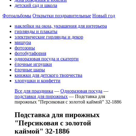
детский сад и школа
Фотоальбомы
Открытки поздравительные
Новый год
наклейки на окна, украшения для интерьера
гирлянды и плакаты
электрические гирлянды и декор
мишура
фотозоны
фотобутафория
одноразовая посуда и скатерти
ёлочные игрушки
ёлочные шары
книжки для детского творчества
хлопушки и конфетти
Все для праздника
—
Одноразовая посуда
—
подставки для пирожных
—
Подставка для
пирожных "Персиковая с золотой каймой" 32-1886
Подставка для пирожных
"Персиковая с золотой
каймой" 32-1886