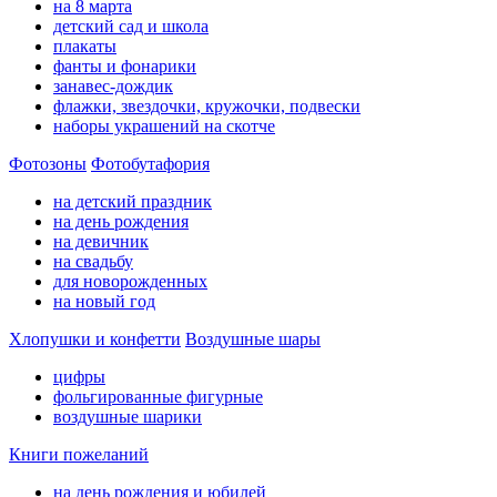
на 8 марта
детский сад и школа
плакаты
фанты и фонарики
занавес-дождик
флажки, звездочки, кружочки, подвески
наборы украшений на скотче
Фотозоны
Фотобутафория
на детский праздник
на день рождения
на девичник
на свадьбу
для новорожденных
на новый год
Хлопушки и конфетти
Воздушные шары
цифры
фольгированные фигурные
воздушные шарики
Книги пожеланий
на день рождения и юбилей