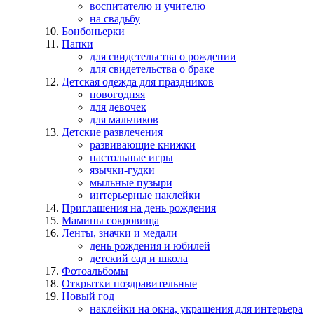
воспитателю и учителю
на свадьбу
Бонбоньерки
Папки
для свидетельства о рождении
для свидетельства о браке
Детская одежда для праздников
новогодняя
для девочек
для мальчиков
Детские развлечения
развивающие книжки
настольные игры
язычки-гудки
мыльные пузыри
интерьерные наклейки
Приглашения на день рождения
Мамины сокровища
Ленты, значки и медали
день рождения и юбилей
детский сад и школа
Фотоальбомы
Открытки поздравительные
Новый год
наклейки на окна, украшения для интерьера