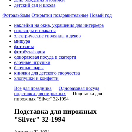
детский сад и школа
Фотоальбомы
Открытки поздравительные
Новый год
наклейки на окна, украшения для интерьера
гирлянды и плакаты
электрические гирлянды и декор
мишура
фотозоны
фотобутафория
одноразовая посуда и скатерти
ёлочные игрушки
ёлочные шары
книжки для детского творчества
хлопушки и конфетти
Все для праздника
—
Одноразовая посуда
—
подставки для пирожных
—
Подставка для
пирожных "Silver" 32-1994
Подставка для пирожных
"Silver" 32-1994
Артикул: 32-1994