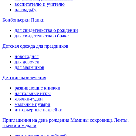
воспитателю и учителю
на свадьбу
Бонбоньерки
Папки
для свидетельства о рождении
для свидетельства о браке
Детская одежда для праздников
новогодняя
для девочек
для мальчиков
Детские развлечения
развивающие книжки
настольные игры
язычки-гудки
мыльные пузыри
интерьерные наклейки
Приглашения на день рождения
Мамины сокровища
Ленты,
значки и медали
день рождения и юбилей