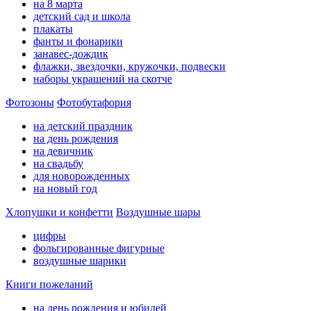
на 8 марта
детский сад и школа
плакаты
фанты и фонарики
занавес-дождик
флажки, звездочки, кружочки, подвески
наборы украшений на скотче
Фотозоны
Фотобутафория
на детский праздник
на день рождения
на девичник
на свадьбу
для новорожденных
на новый год
Хлопушки и конфетти
Воздушные шары
цифры
фольгированные фигурные
воздушные шарики
Книги пожеланий
на день рождения и юбилей