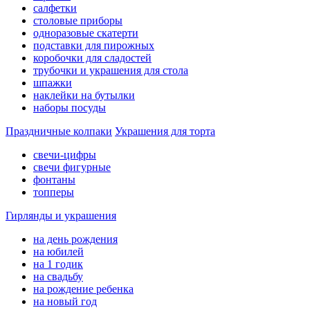
салфетки
столовые приборы
одноразовые скатерти
подставки для пирожных
коробочки для сладостей
трубочки и украшения для стола
шпажки
наклейки на бутылки
наборы посуды
Праздничные колпаки
Украшения для торта
свечи-цифры
свечи фигурные
фонтаны
топперы
Гирлянды и украшения
на день рождения
на юбилей
на 1 годик
на свадьбу
на рождение ребенка
на новый год