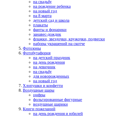
на свадьбу
на рождение ребенка
на новый год
на 8 марта
детский сад и школа
плакаты
фанты и фонарики
занавес-дождик
флажки, звездочки, кружочки, подвески
наборы украшений на скотче
Фотозоны
Фотобутафория
на детский праздник
на день рождения
на девичник
на свадьбу
для новорожденных
на новый год
Хлопушки и конфетти
Воздушные шары
цифры
фольгированные фигурные
воздушные шарики
Книги пожеланий
на день рождения и юбилей