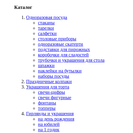
Каталог
Одноразовая посуда
стаканы
тарелки
салфетки
столовые приборы
одноразовые скатерти
подставки для пирожных
коробочки для сладостей
трубочки и украшения для стола
шпажки
наклейки на бутылки
наборы посуды
Праздничные колпаки
Украшения для торта
свечи-цифры
свечи фигурные
фонтаны
топперы
Гирлянды и украшения
на день рождения
на юбилей
на 1 годик