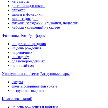
на 8 марта
детский сад и школа
плакаты
фанты и фонарики
занавес-дождик
флажки, звездочки, кружочки, подвески
наборы украшений на скотче
Фотозоны
Фотобутафория
на детский праздник
на день рождения
на девичник
на свадьбу
для новорожденных
на новый год
Хлопушки и конфетти
Воздушные шары
цифры
фольгированные фигурные
воздушные шарики
Книги пожеланий
на день рождения и юбилей