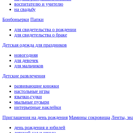
воспитателю и учителю
на свадьбу
Бонбоньерки
Папки
для свидетельства о рождении
для свидетельства о браке
Детская одежда для праздников
новогодняя
для девочек
для мальчиков
Детские развлечения
развивающие книжки
настольные игры
язычки-гудки
мыльные пузыри
интерьерные наклейки
Приглашения на день рождения
Мамины сокровища
Ленты, зн
день рождения и юбилей
детский сад и школа