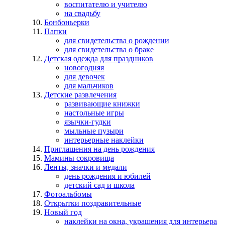
воспитателю и учителю
на свадьбу
Бонбоньерки
Папки
для свидетельства о рождении
для свидетельства о браке
Детская одежда для праздников
новогодняя
для девочек
для мальчиков
Детские развлечения
развивающие книжки
настольные игры
язычки-гудки
мыльные пузыри
интерьерные наклейки
Приглашения на день рождения
Мамины сокровища
Ленты, значки и медали
день рождения и юбилей
детский сад и школа
Фотоальбомы
Открытки поздравительные
Новый год
наклейки на окна, украшения для интерьера