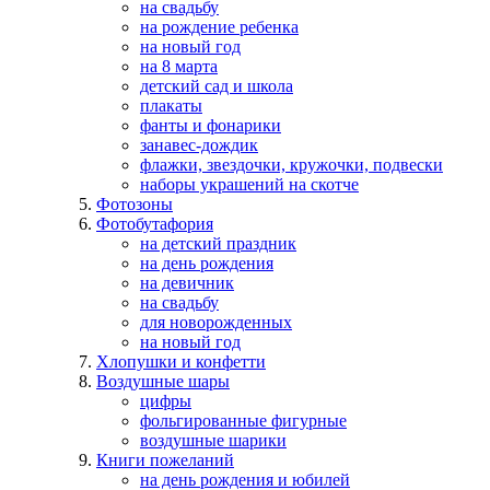
на свадьбу
на рождение ребенка
на новый год
на 8 марта
детский сад и школа
плакаты
фанты и фонарики
занавес-дождик
флажки, звездочки, кружочки, подвески
наборы украшений на скотче
Фотозоны
Фотобутафория
на детский праздник
на день рождения
на девичник
на свадьбу
для новорожденных
на новый год
Хлопушки и конфетти
Воздушные шары
цифры
фольгированные фигурные
воздушные шарики
Книги пожеланий
на день рождения и юбилей