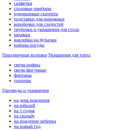
салфетки
столовые приборы
одноразовые скатерти
подставки для пирожных
коробочки для сладостей
трубочки и украшения для стола
шпажки
наклейки на бутылки
наборы посуды
Праздничные колпаки
Украшения для торта
свечи-цифры
свечи фигурные
фонтаны
топперы
Гирлянды и украшения
на день рождения
на юбилей
на 1 годик
на свадьбу
на рождение ребенка
на новый год