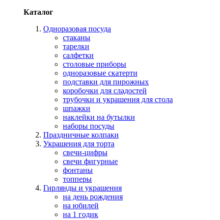
Каталог
Одноразовая посуда
стаканы
тарелки
салфетки
столовые приборы
одноразовые скатерти
подставки для пирожных
коробочки для сладостей
трубочки и украшения для стола
шпажки
наклейки на бутылки
наборы посуды
Праздничные колпаки
Украшения для торта
свечи-цифры
свечи фигурные
фонтаны
топперы
Гирлянды и украшения
на день рождения
на юбилей
на 1 годик