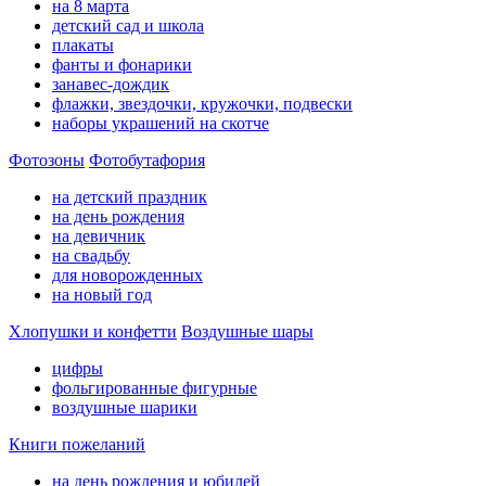
на 8 марта
детский сад и школа
плакаты
фанты и фонарики
занавес-дождик
флажки, звездочки, кружочки, подвески
наборы украшений на скотче
Фотозоны
Фотобутафория
на детский праздник
на день рождения
на девичник
на свадьбу
для новорожденных
на новый год
Хлопушки и конфетти
Воздушные шары
цифры
фольгированные фигурные
воздушные шарики
Книги пожеланий
на день рождения и юбилей