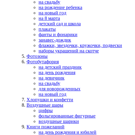
на свадьбу
на рождение ребенка
на новый год
на 8 марта
детский сад и школа
плакаты
фанты и фонарики
занавес-дождик
флажки, звездочки, кружочки, подвески
наборы украшений на скотче
Фотозоны
Фотобутафория
на детский праздник
на день рождения
на девичник
на свадьбу
для новорожденных
на новый год
Хлопушки и конфетти
Воздушные шары
цифры
фольгированные фигурные
воздушные шарики
Книги пожеланий
на день рождения и юбилей