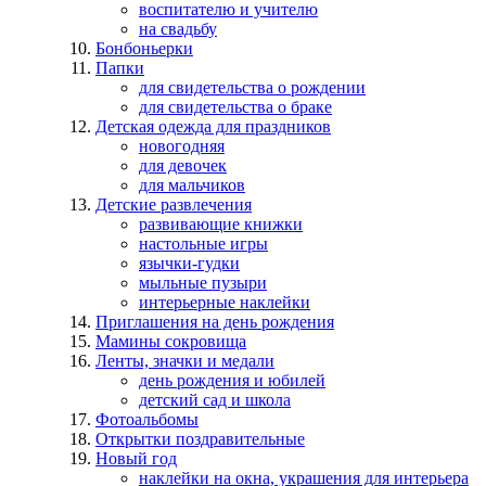
воспитателю и учителю
на свадьбу
Бонбоньерки
Папки
для свидетельства о рождении
для свидетельства о браке
Детская одежда для праздников
новогодняя
для девочек
для мальчиков
Детские развлечения
развивающие книжки
настольные игры
язычки-гудки
мыльные пузыри
интерьерные наклейки
Приглашения на день рождения
Мамины сокровища
Ленты, значки и медали
день рождения и юбилей
детский сад и школа
Фотоальбомы
Открытки поздравительные
Новый год
наклейки на окна, украшения для интерьера