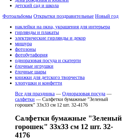
детский сад и школа
Фотоальбомы
Открытки поздравительные
Новый год
наклейки на окна, украшения для интерьера
гирлянды и плакаты
электрические гирлянды и декор
мишура
фотозоны
фотобутафория
одноразовая посуда и скатерти
ёлочные игрушки
ёлочные шары
книжки для детского творчества
хлопушки и конфетти
Все для праздника
—
Одноразовая посуда
—
салфетки
—
Салфетки бумажные "Зеленый
горошек" 33х33 см 12 шт. 32-4176
Салфетки бумажные "Зеленый
горошек" 33х33 см 12 шт. 32-
4176