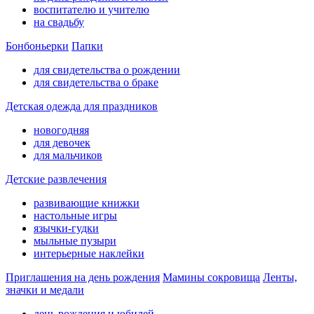
воспитателю и учителю
на свадьбу
Бонбоньерки
Папки
для свидетельства о рождении
для свидетельства о браке
Детская одежда для праздников
новогодняя
для девочек
для мальчиков
Детские развлечения
развивающие книжки
настольные игры
язычки-гудки
мыльные пузыри
интерьерные наклейки
Приглашения на день рождения
Мамины сокровища
Ленты,
значки и медали
день рождения и юбилей