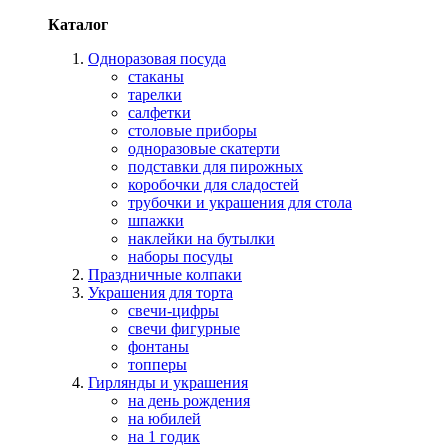
Каталог
Одноразовая посуда
стаканы
тарелки
салфетки
столовые приборы
одноразовые скатерти
подставки для пирожных
коробочки для сладостей
трубочки и украшения для стола
шпажки
наклейки на бутылки
наборы посуды
Праздничные колпаки
Украшения для торта
свечи-цифры
свечи фигурные
фонтаны
топперы
Гирлянды и украшения
на день рождения
на юбилей
на 1 годик