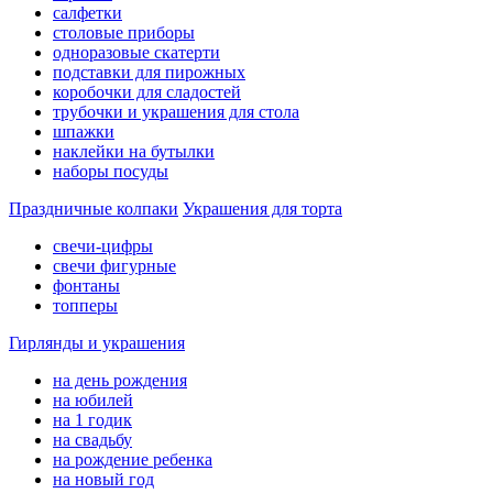
салфетки
столовые приборы
одноразовые скатерти
подставки для пирожных
коробочки для сладостей
трубочки и украшения для стола
шпажки
наклейки на бутылки
наборы посуды
Праздничные колпаки
Украшения для торта
свечи-цифры
свечи фигурные
фонтаны
топперы
Гирлянды и украшения
на день рождения
на юбилей
на 1 годик
на свадьбу
на рождение ребенка
на новый год