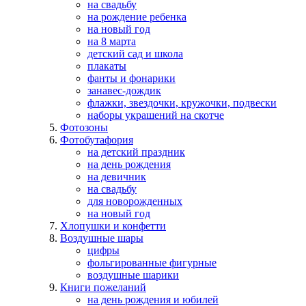
на свадьбу
на рождение ребенка
на новый год
на 8 марта
детский сад и школа
плакаты
фанты и фонарики
занавес-дождик
флажки, звездочки, кружочки, подвески
наборы украшений на скотче
Фотозоны
Фотобутафория
на детский праздник
на день рождения
на девичник
на свадьбу
для новорожденных
на новый год
Хлопушки и конфетти
Воздушные шары
цифры
фольгированные фигурные
воздушные шарики
Книги пожеланий
на день рождения и юбилей