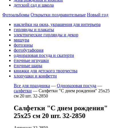
детский сад и школа
Фотоальбомы
Открытки поздравительные
Новый год
наклейки на окна, украшения для интерьера
гирлянды и плакаты
электрические гирлянды и декор
мишура
фотозоны
фотобутафория
одноразовая посуда и скатерти
ёлочные игрушки
ёлочные шары
книжки для детского творчества
хлопушки и конфетти
Все для праздника
—
Одноразовая посуда
—
салфетки
—
Салфетки "С днем рождения" 25х25
см 20 шт. 32-2850
Салфетки "С днем рождения"
25х25 см 20 шт. 32-2850
Артикул: 32-2850