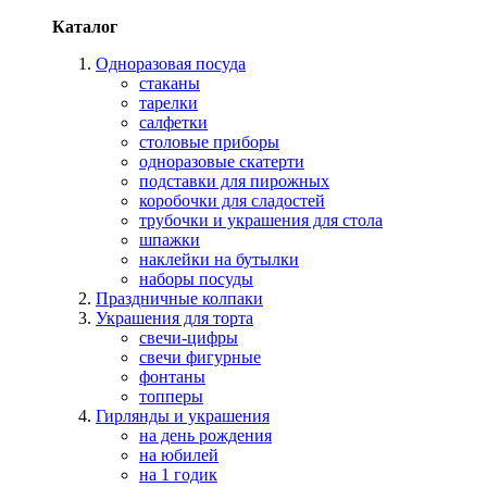
Каталог
Одноразовая посуда
стаканы
тарелки
салфетки
столовые приборы
одноразовые скатерти
подставки для пирожных
коробочки для сладостей
трубочки и украшения для стола
шпажки
наклейки на бутылки
наборы посуды
Праздничные колпаки
Украшения для торта
свечи-цифры
свечи фигурные
фонтаны
топперы
Гирлянды и украшения
на день рождения
на юбилей
на 1 годик