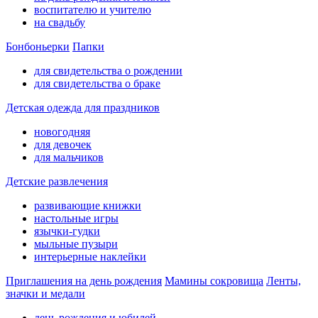
воспитателю и учителю
на свадьбу
Бонбоньерки
Папки
для свидетельства о рождении
для свидетельства о браке
Детская одежда для праздников
новогодняя
для девочек
для мальчиков
Детские развлечения
развивающие книжки
настольные игры
язычки-гудки
мыльные пузыри
интерьерные наклейки
Приглашения на день рождения
Мамины сокровища
Ленты,
значки и медали
день рождения и юбилей