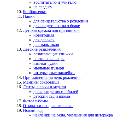
воспитателю и учителю
на свадьбу
Бонбоньерки
Папки
для свидетельства о рождении
для свидетельства о браке
Детская одежда для праздников
новогодняя
для девочек
для мальчиков
Детские развлечения
развивающие книжки
настольные игры
язычки-гудки
мыльные пузыри
интерьерные наклейки
Приглашения на день рождения
Мамины сокровища
Ленты, значки и медали
день рождения и юбилей
детский сад и школа
Фотоальбомы
Открытки поздравительные
Новый год
наклейки на окна, украшения для интерьера