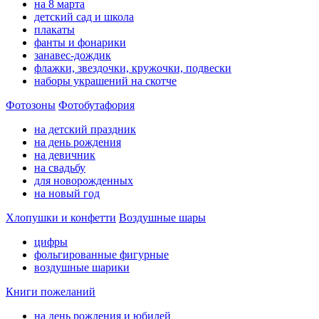
на 8 марта
детский сад и школа
плакаты
фанты и фонарики
занавес-дождик
флажки, звездочки, кружочки, подвески
наборы украшений на скотче
Фотозоны
Фотобутафория
на детский праздник
на день рождения
на девичник
на свадьбу
для новорожденных
на новый год
Хлопушки и конфетти
Воздушные шары
цифры
фольгированные фигурные
воздушные шарики
Книги пожеланий
на день рождения и юбилей