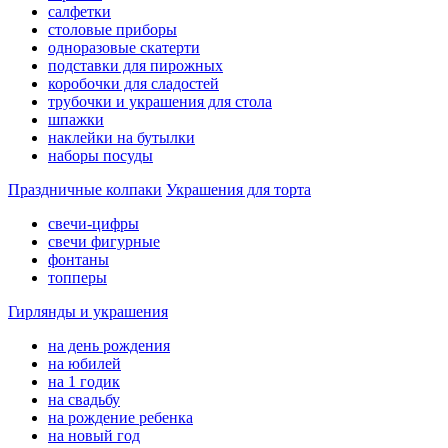
салфетки
столовые приборы
одноразовые скатерти
подставки для пирожных
коробочки для сладостей
трубочки и украшения для стола
шпажки
наклейки на бутылки
наборы посуды
Праздничные колпаки
Украшения для торта
свечи-цифры
свечи фигурные
фонтаны
топперы
Гирлянды и украшения
на день рождения
на юбилей
на 1 годик
на свадьбу
на рождение ребенка
на новый год