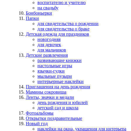
воспитателю и учителю
на свадьбу
Бонбоньерки
Папки
для свидетельства о рождении
для свидетельства о браке
Детская одежда для праздников
новогодняя
для девочек
для мальчиков
Детские развлечения
развивающие книжки
настольные игры
язычки-гудки
мыльные пузыри
интерьерные наклейки
Приглашения на день рождения
Мамины сокровища
Ленты, значки и медали
день рождения и юбилей
детский сад и школа
Фотоальбомы
Открытки поздравительные
Новый год
наклейки на окна, украшения для интерьера