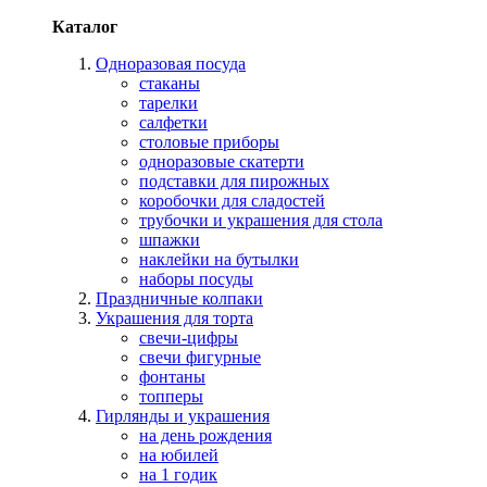
Каталог
Одноразовая посуда
стаканы
тарелки
салфетки
столовые приборы
одноразовые скатерти
подставки для пирожных
коробочки для сладостей
трубочки и украшения для стола
шпажки
наклейки на бутылки
наборы посуды
Праздничные колпаки
Украшения для торта
свечи-цифры
свечи фигурные
фонтаны
топперы
Гирлянды и украшения
на день рождения
на юбилей
на 1 годик