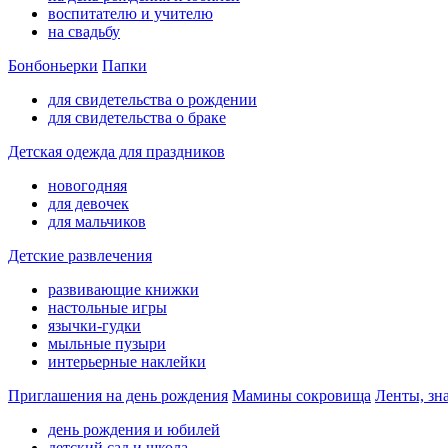
воспитателю и учителю
на свадьбу
Бонбоньерки
Папки
для свидетельства о рождении
для свидетельства о браке
Детская одежда для праздников
новогодняя
для девочек
для мальчиков
Детские развлечения
развивающие книжки
настольные игры
язычки-гудки
мыльные пузыри
интерьерные наклейки
Приглашения на день рождения
Мамины сокровища
Ленты, зн
день рождения и юбилей
детский сад и школа