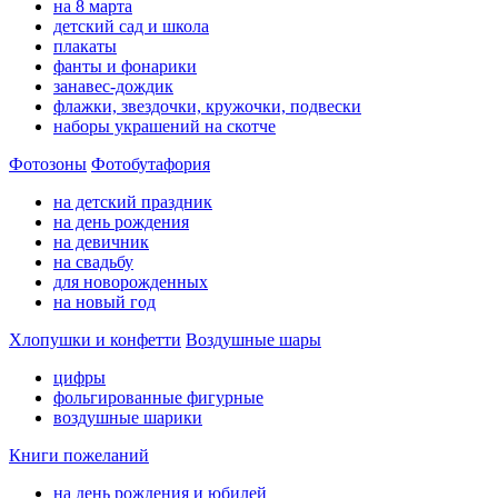
на 8 марта
детский сад и школа
плакаты
фанты и фонарики
занавес-дождик
флажки, звездочки, кружочки, подвески
наборы украшений на скотче
Фотозоны
Фотобутафория
на детский праздник
на день рождения
на девичник
на свадьбу
для новорожденных
на новый год
Хлопушки и конфетти
Воздушные шары
цифры
фольгированные фигурные
воздушные шарики
Книги пожеланий
на день рождения и юбилей