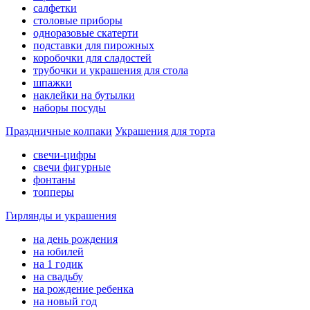
салфетки
столовые приборы
одноразовые скатерти
подставки для пирожных
коробочки для сладостей
трубочки и украшения для стола
шпажки
наклейки на бутылки
наборы посуды
Праздничные колпаки
Украшения для торта
свечи-цифры
свечи фигурные
фонтаны
топперы
Гирлянды и украшения
на день рождения
на юбилей
на 1 годик
на свадьбу
на рождение ребенка
на новый год