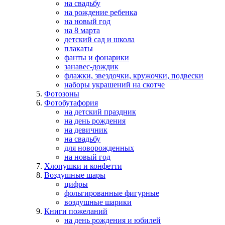
на свадьбу
на рождение ребенка
на новый год
на 8 марта
детский сад и школа
плакаты
фанты и фонарики
занавес-дождик
флажки, звездочки, кружочки, подвески
наборы украшений на скотче
Фотозоны
Фотобутафория
на детский праздник
на день рождения
на девичник
на свадьбу
для новорожденных
на новый год
Хлопушки и конфетти
Воздушные шары
цифры
фольгированные фигурные
воздушные шарики
Книги пожеланий
на день рождения и юбилей