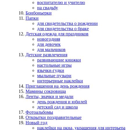
воспитателю и учителю
на свадьбу
Бонбоньерки
Папки
для свидетельства о рождении
для свидетельства о браке
Детская одежда для праздников
новогодняя
для девочек
для мальчиков
Детские развлечения
развивающие книжки
настольные игры
язычки-гудки
мыльные пузыри
интерьерные наклейки
Приглашения на день рождения
Мамины сокровища
Ленты, значки и медали
день рождения и юбилей
детский сад и школа
Фотоальбомы
Открытки поздравительные
Новый год
наклейки на окна, украшения для интерьера