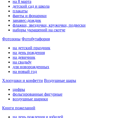
на 8 марта
детский сад и школа
плакаты
фанты и фонарики
занавес-дождик
флажки, звездочки, кружочки, подвески
наборы украшений на скотче
Фотозоны
Фотобутафория
на детский праздник
на день рождения
на девичник
на свадьбу
для новорожденных
на новый год
Хлопушки и конфетти
Воздушные шары
цифры
фольгированные фигурные
воздушные шарики
Книги пожеланий
на день рождения и юбилей