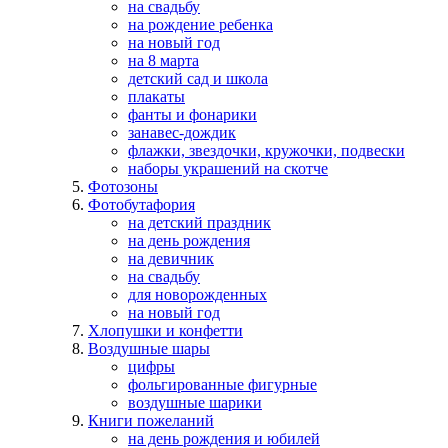
на свадьбу
на рождение ребенка
на новый год
на 8 марта
детский сад и школа
плакаты
фанты и фонарики
занавес-дождик
флажки, звездочки, кружочки, подвески
наборы украшений на скотче
Фотозоны
Фотобутафория
на детский праздник
на день рождения
на девичник
на свадьбу
для новорожденных
на новый год
Хлопушки и конфетти
Воздушные шары
цифры
фольгированные фигурные
воздушные шарики
Книги пожеланий
на день рождения и юбилей