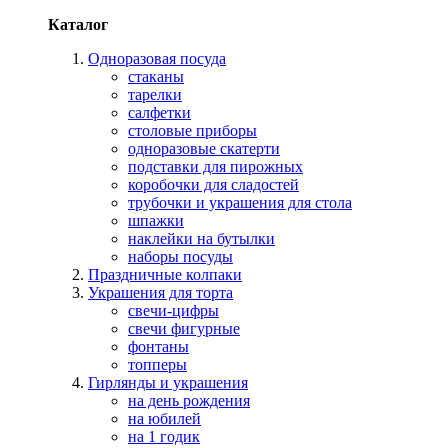
Каталог
Одноразовая посуда
стаканы
тарелки
салфетки
столовые приборы
одноразовые скатерти
подставки для пирожных
коробочки для сладостей
трубочки и украшения для стола
шпажки
наклейки на бутылки
наборы посуды
Праздничные колпаки
Украшения для торта
свечи-цифры
свечи фигурные
фонтаны
топперы
Гирлянды и украшения
на день рождения
на юбилей
на 1 годик