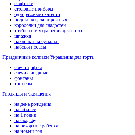
салфетки
столовые приборы
одноразовые скатерти
подставки для пирожных
коробочки для сладостей
трубочки и украшения для стола
шпажки
наклейки на бутылки
наборы посуды
Праздничные колпаки
Украшения для торта
свечи-цифры
свечи фигурные
фонтаны
топперы
Гирлянды и украшения
на день рождения
на юбилей
на 1 годик
на свадьбу
на рождение ребенка
на новый год