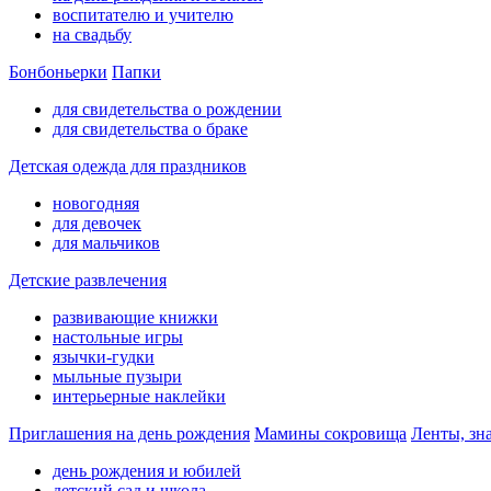
воспитателю и учителю
на свадьбу
Бонбоньерки
Папки
для свидетельства о рождении
для свидетельства о браке
Детская одежда для праздников
новогодняя
для девочек
для мальчиков
Детские развлечения
развивающие книжки
настольные игры
язычки-гудки
мыльные пузыри
интерьерные наклейки
Приглашения на день рождения
Мамины сокровища
Ленты, зн
день рождения и юбилей
детский сад и школа