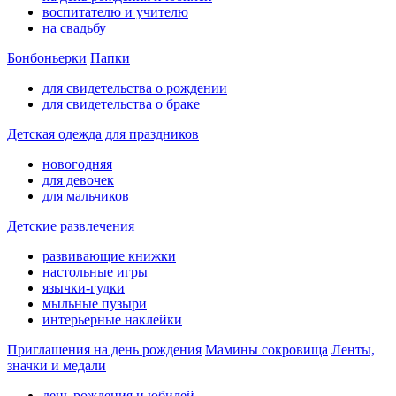
воспитателю и учителю
на свадьбу
Бонбоньерки
Папки
для свидетельства о рождении
для свидетельства о браке
Детская одежда для праздников
новогодняя
для девочек
для мальчиков
Детские развлечения
развивающие книжки
настольные игры
язычки-гудки
мыльные пузыри
интерьерные наклейки
Приглашения на день рождения
Мамины сокровища
Ленты,
значки и медали
день рождения и юбилей