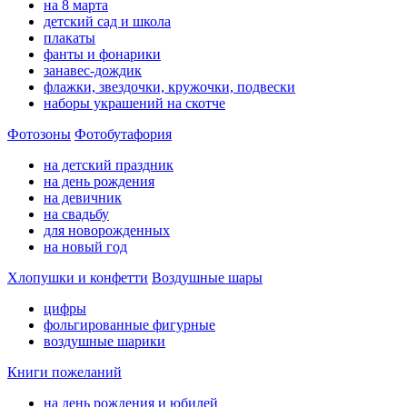
на 8 марта
детский сад и школа
плакаты
фанты и фонарики
занавес-дождик
флажки, звездочки, кружочки, подвески
наборы украшений на скотче
Фотозоны
Фотобутафория
на детский праздник
на день рождения
на девичник
на свадьбу
для новорожденных
на новый год
Хлопушки и конфетти
Воздушные шары
цифры
фольгированные фигурные
воздушные шарики
Книги пожеланий
на день рождения и юбилей