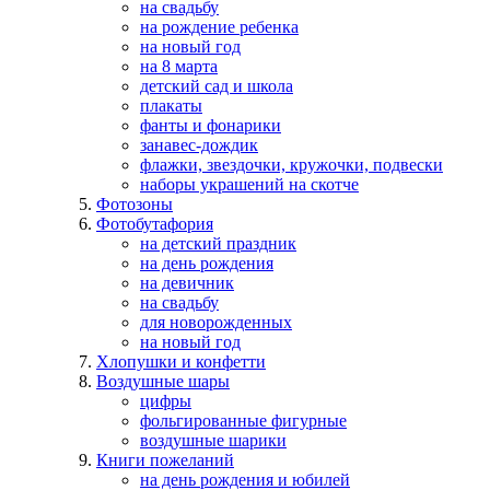
на свадьбу
на рождение ребенка
на новый год
на 8 марта
детский сад и школа
плакаты
фанты и фонарики
занавес-дождик
флажки, звездочки, кружочки, подвески
наборы украшений на скотче
Фотозоны
Фотобутафория
на детский праздник
на день рождения
на девичник
на свадьбу
для новорожденных
на новый год
Хлопушки и конфетти
Воздушные шары
цифры
фольгированные фигурные
воздушные шарики
Книги пожеланий
на день рождения и юбилей