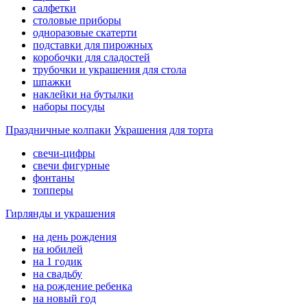
салфетки
столовые приборы
одноразовые скатерти
подставки для пирожных
коробочки для сладостей
трубочки и украшения для стола
шпажки
наклейки на бутылки
наборы посуды
Праздничные колпаки
Украшения для торта
свечи-цифры
свечи фигурные
фонтаны
топперы
Гирлянды и украшения
на день рождения
на юбилей
на 1 годик
на свадьбу
на рождение ребенка
на новый год