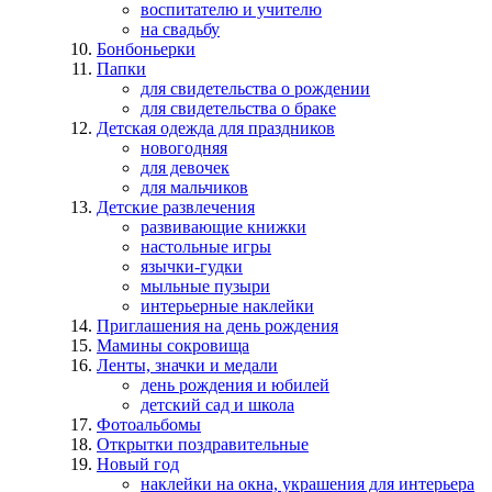
воспитателю и учителю
на свадьбу
Бонбоньерки
Папки
для свидетельства о рождении
для свидетельства о браке
Детская одежда для праздников
новогодняя
для девочек
для мальчиков
Детские развлечения
развивающие книжки
настольные игры
язычки-гудки
мыльные пузыри
интерьерные наклейки
Приглашения на день рождения
Мамины сокровища
Ленты, значки и медали
день рождения и юбилей
детский сад и школа
Фотоальбомы
Открытки поздравительные
Новый год
наклейки на окна, украшения для интерьера