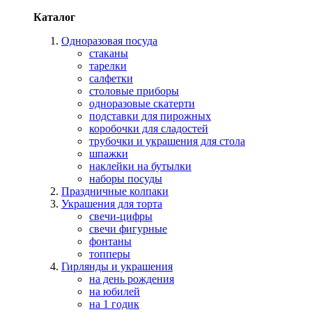
Каталог
Одноразовая посуда
стаканы
тарелки
салфетки
столовые приборы
одноразовые скатерти
подставки для пирожных
коробочки для сладостей
трубочки и украшения для стола
шпажки
наклейки на бутылки
наборы посуды
Праздничные колпаки
Украшения для торта
свечи-цифры
свечи фигурные
фонтаны
топперы
Гирлянды и украшения
на день рождения
на юбилей
на 1 годик