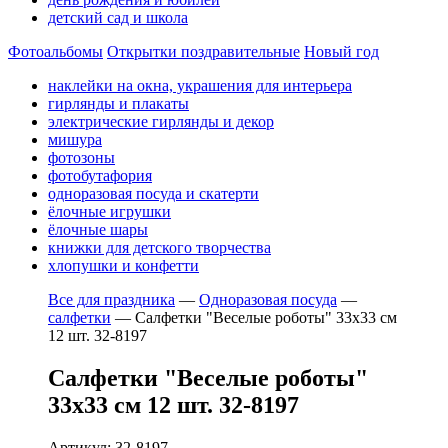
детский сад и школа
Фотоальбомы
Открытки поздравительные
Новый год
наклейки на окна, украшения для интерьера
гирлянды и плакаты
электрические гирлянды и декор
мишура
фотозоны
фотобутафория
одноразовая посуда и скатерти
ёлочные игрушки
ёлочные шары
книжки для детского творчества
хлопушки и конфетти
Все для праздника
—
Одноразовая посуда
—
салфетки
—
Салфетки "Веселые роботы" 33х33 см
12 шт. 32-8197
Салфетки "Веселые роботы"
33х33 см 12 шт. 32-8197
Артикул: 32-8197