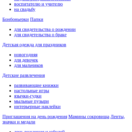
воспитателю и учителю
на свадьбу
Бонбоньерки
Папки
для свидетельства о рождении
для свидетельства о браке
Детская одежда для праздников
новогодняя
для девочек
для мальчиков
Детские развлечения
развивающие книжки
настольные игры
язычки-гудки
мыльные пузыри
интерьерные наклейки
Приглашения на день рождения
Мамины сокровища
Ленты,
значки и медали
день рождения и юбилей