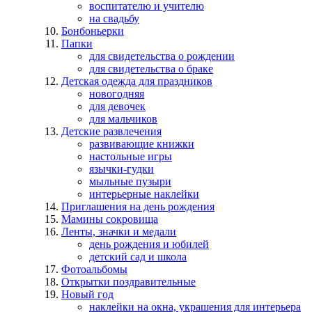
воспитателю и учителю
на свадьбу
Бонбоньерки
Папки
для свидетельства о рождении
для свидетельства о браке
Детская одежда для праздников
новогодняя
для девочек
для мальчиков
Детские развлечения
развивающие книжки
настольные игры
язычки-гудки
мыльные пузыри
интерьерные наклейки
Приглашения на день рождения
Мамины сокровища
Ленты, значки и медали
день рождения и юбилей
детский сад и школа
Фотоальбомы
Открытки поздравительные
Новый год
наклейки на окна, украшения для интерьера