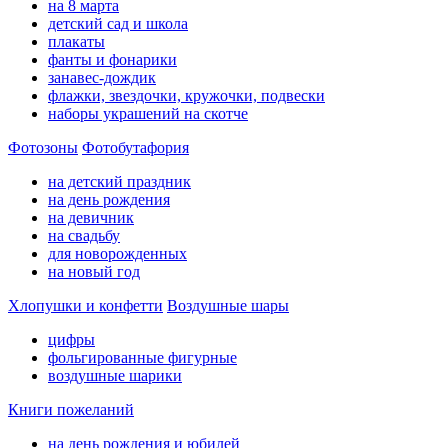
на 8 марта
детский сад и школа
плакаты
фанты и фонарики
занавес-дождик
флажки, звездочки, кружочки, подвески
наборы украшений на скотче
Фотозоны
Фотобутафория
на детский праздник
на день рождения
на девичник
на свадьбу
для новорожденных
на новый год
Хлопушки и конфетти
Воздушные шары
цифры
фольгированные фигурные
воздушные шарики
Книги пожеланий
на день рождения и юбилей