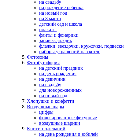
на свадьбу
на рождение ребенка
на новый год
на 8 марта
детский сад и школа
плакаты
фанты и фонарики
занавес-дождик
флажки, звездочки, кружочки, подвески
наборы украшений на скотче
Фотозоны
Фотобутафория
на детский праздник
на день рождения
на девичник
на свадьбу
для новорожденных
на новый год
Хлопушки и конфетти
Воздушные шары
цифры
фольгированные фигурные
воздушные шарики
Книги пожеланий
на день рождения и юбилей