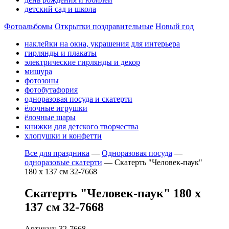
детский сад и школа
Фотоальбомы
Открытки поздравительные
Новый год
наклейки на окна, украшения для интерьера
гирлянды и плакаты
электрические гирлянды и декор
мишура
фотозоны
фотобутафория
одноразовая посуда и скатерти
ёлочные игрушки
ёлочные шары
книжки для детского творчества
хлопушки и конфетти
Все для праздника
—
Одноразовая посуда
—
одноразовые скатерти
—
Скатерть "Человек-паук"
180 х 137 см 32-7668
Скатерть "Человек-паук" 180 х
137 см 32-7668
Артикул: 32-7668