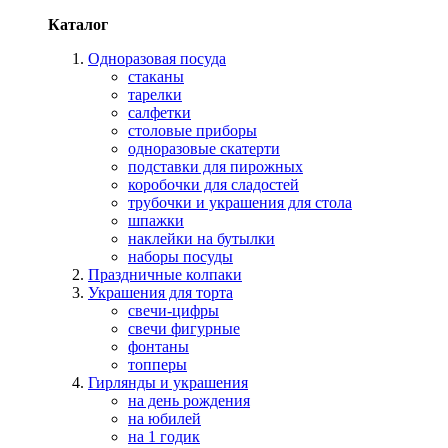
Каталог
Одноразовая посуда
стаканы
тарелки
салфетки
столовые приборы
одноразовые скатерти
подставки для пирожных
коробочки для сладостей
трубочки и украшения для стола
шпажки
наклейки на бутылки
наборы посуды
Праздничные колпаки
Украшения для торта
свечи-цифры
свечи фигурные
фонтаны
топперы
Гирлянды и украшения
на день рождения
на юбилей
на 1 годик