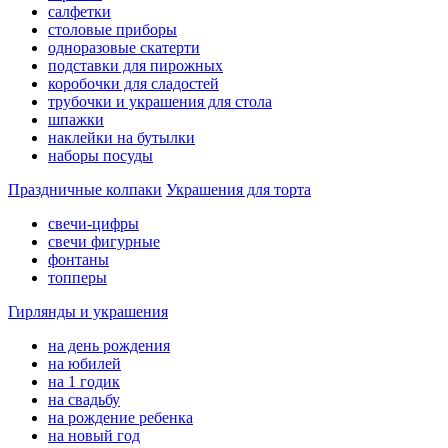
салфетки
столовые приборы
одноразовые скатерти
подставки для пирожных
коробочки для сладостей
трубочки и украшения для стола
шпажки
наклейки на бутылки
наборы посуды
Праздничные колпаки
Украшения для торта
свечи-цифры
свечи фигурные
фонтаны
топперы
Гирлянды и украшения
на день рождения
на юбилей
на 1 годик
на свадьбу
на рождение ребенка
на новый год