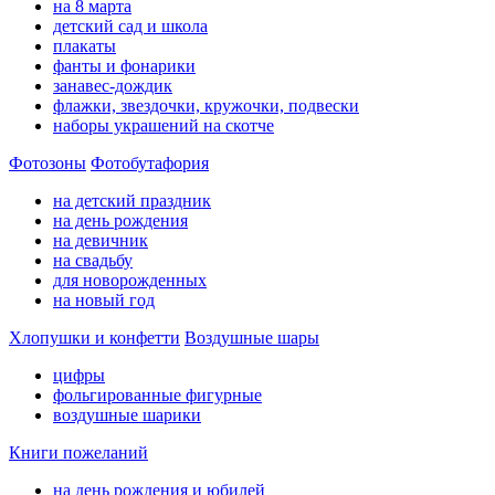
на 8 марта
детский сад и школа
плакаты
фанты и фонарики
занавес-дождик
флажки, звездочки, кружочки, подвески
наборы украшений на скотче
Фотозоны
Фотобутафория
на детский праздник
на день рождения
на девичник
на свадьбу
для новорожденных
на новый год
Хлопушки и конфетти
Воздушные шары
цифры
фольгированные фигурные
воздушные шарики
Книги пожеланий
на день рождения и юбилей