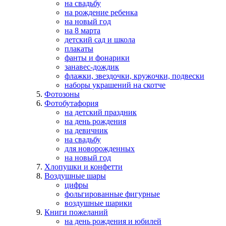
на свадьбу
на рождение ребенка
на новый год
на 8 марта
детский сад и школа
плакаты
фанты и фонарики
занавес-дождик
флажки, звездочки, кружочки, подвески
наборы украшений на скотче
Фотозоны
Фотобутафория
на детский праздник
на день рождения
на девичник
на свадьбу
для новорожденных
на новый год
Хлопушки и конфетти
Воздушные шары
цифры
фольгированные фигурные
воздушные шарики
Книги пожеланий
на день рождения и юбилей