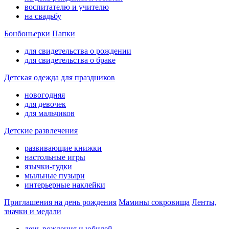
воспитателю и учителю
на свадьбу
Бонбоньерки
Папки
для свидетельства о рождении
для свидетельства о браке
Детская одежда для праздников
новогодняя
для девочек
для мальчиков
Детские развлечения
развивающие книжки
настольные игры
язычки-гудки
мыльные пузыри
интерьерные наклейки
Приглашения на день рождения
Мамины сокровища
Ленты,
значки и медали
день рождения и юбилей