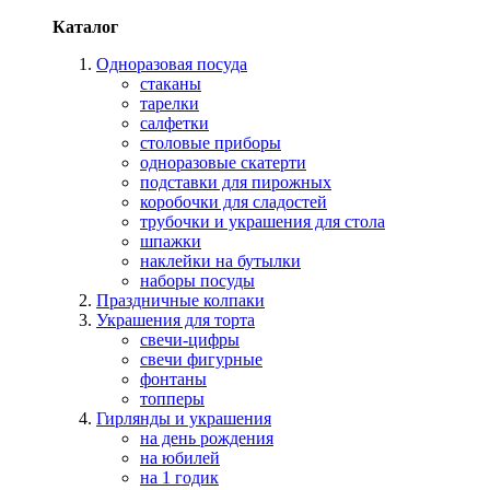
Каталог
Одноразовая посуда
стаканы
тарелки
салфетки
столовые приборы
одноразовые скатерти
подставки для пирожных
коробочки для сладостей
трубочки и украшения для стола
шпажки
наклейки на бутылки
наборы посуды
Праздничные колпаки
Украшения для торта
свечи-цифры
свечи фигурные
фонтаны
топперы
Гирлянды и украшения
на день рождения
на юбилей
на 1 годик