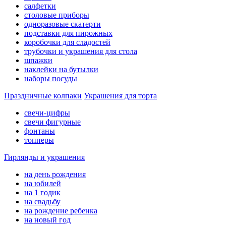
салфетки
столовые приборы
одноразовые скатерти
подставки для пирожных
коробочки для сладостей
трубочки и украшения для стола
шпажки
наклейки на бутылки
наборы посуды
Праздничные колпаки
Украшения для торта
свечи-цифры
свечи фигурные
фонтаны
топперы
Гирлянды и украшения
на день рождения
на юбилей
на 1 годик
на свадьбу
на рождение ребенка
на новый год