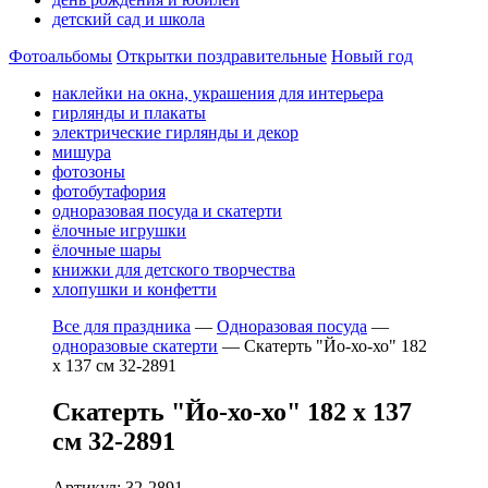
детский сад и школа
Фотоальбомы
Открытки поздравительные
Новый год
наклейки на окна, украшения для интерьера
гирлянды и плакаты
электрические гирлянды и декор
мишура
фотозоны
фотобутафория
одноразовая посуда и скатерти
ёлочные игрушки
ёлочные шары
книжки для детского творчества
хлопушки и конфетти
Все для праздника
—
Одноразовая посуда
—
одноразовые скатерти
—
Скатерть "Йо-хо-хо" 182
х 137 см 32-2891
Скатерть "Йо-хо-хо" 182 х 137
см 32-2891
Артикул: 32-2891