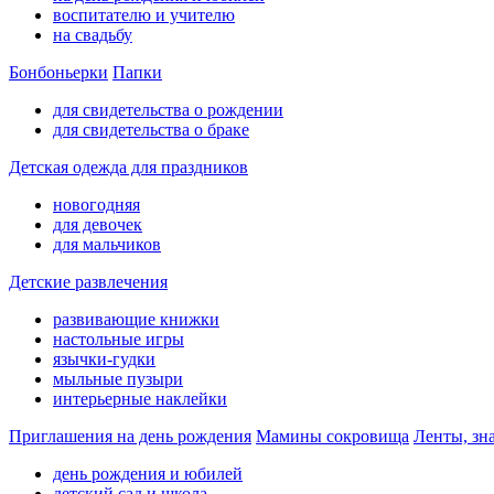
воспитателю и учителю
на свадьбу
Бонбоньерки
Папки
для свидетельства о рождении
для свидетельства о браке
Детская одежда для праздников
новогодняя
для девочек
для мальчиков
Детские развлечения
развивающие книжки
настольные игры
язычки-гудки
мыльные пузыри
интерьерные наклейки
Приглашения на день рождения
Мамины сокровища
Ленты, зн
день рождения и юбилей
детский сад и школа