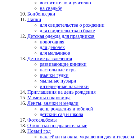
воспитателю и учителю
на свадьбу
Бонбоньерки
Папки
для свидетельства о рождении
для свидетельства о браке
Детская одежда для праздников
новогодняя
для девочек
для мальчиков
Детские развлечения
развивающие книжки
настольные игры
язычки-гудки
мыльные пузыри
интерьерные наклейки
Приглашения на день рождения
Мамины сокровища
Ленты, значки и медали
день рождения и юбилей
детский сад и школа
Фотоальбомы
Открытки поздравительные
Новый год
наклейки на окна, украшения для интерьера