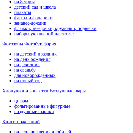
на 8 марта
детский сад и школа
плакаты
фанты и фонарики
занавес-дождик
флажки, звездочки, кружочки, подвески
наборы украшений на скотче
Фотозоны
Фотобутафория
на детский праздник
на день рождения
на девичник
на свадьбу
для новорожденных
на новый год
Хлопушки и конфетти
Воздушные шары
цифры
фольгированные фигурные
воздушные шарики
Книги пожеланий
на день рождения и юбилей