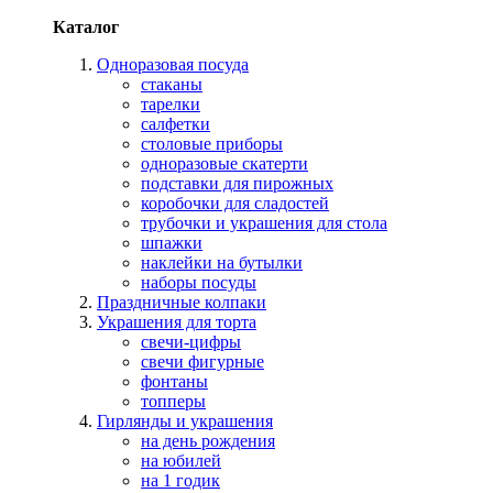
Каталог
Одноразовая посуда
стаканы
тарелки
салфетки
столовые приборы
одноразовые скатерти
подставки для пирожных
коробочки для сладостей
трубочки и украшения для стола
шпажки
наклейки на бутылки
наборы посуды
Праздничные колпаки
Украшения для торта
свечи-цифры
свечи фигурные
фонтаны
топперы
Гирлянды и украшения
на день рождения
на юбилей
на 1 годик