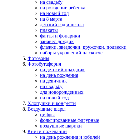
на свадьбу
на рождение ребенка
на новый год
на 8 марта
детский сад и школа
плакаты
фанты и фонарики
занавес-дождик
флажки, звездочки, кружочки, подвески
наборы украшений на скотче
Фотозоны
Фотобутафория
на детский праздник
на день рождения
на девичник
на свадьбу
для новорожденных
на новый год
Хлопушки и конфетти
Воздушные шары
цифры
фольгированные фигурные
воздушные шарики
Книги пожеланий
на день рождения и юбилей