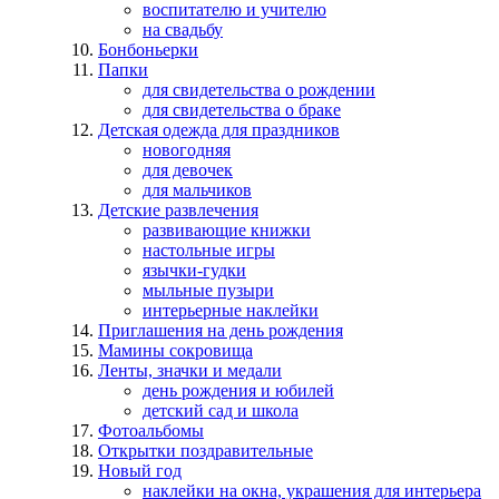
воспитателю и учителю
на свадьбу
Бонбоньерки
Папки
для свидетельства о рождении
для свидетельства о браке
Детская одежда для праздников
новогодняя
для девочек
для мальчиков
Детские развлечения
развивающие книжки
настольные игры
язычки-гудки
мыльные пузыри
интерьерные наклейки
Приглашения на день рождения
Мамины сокровища
Ленты, значки и медали
день рождения и юбилей
детский сад и школа
Фотоальбомы
Открытки поздравительные
Новый год
наклейки на окна, украшения для интерьера