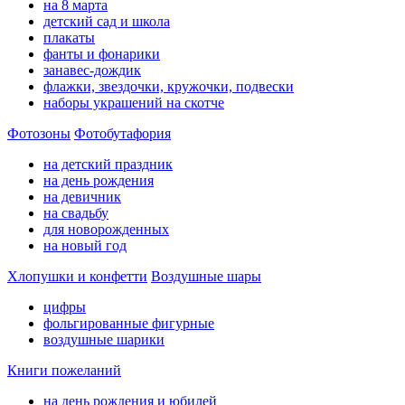
на 8 марта
детский сад и школа
плакаты
фанты и фонарики
занавес-дождик
флажки, звездочки, кружочки, подвески
наборы украшений на скотче
Фотозоны
Фотобутафория
на детский праздник
на день рождения
на девичник
на свадьбу
для новорожденных
на новый год
Хлопушки и конфетти
Воздушные шары
цифры
фольгированные фигурные
воздушные шарики
Книги пожеланий
на день рождения и юбилей