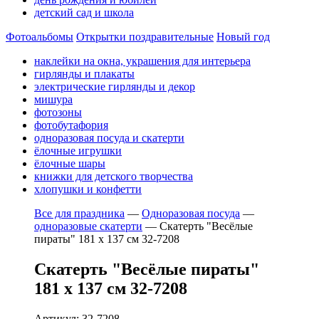
детский сад и школа
Фотоальбомы
Открытки поздравительные
Новый год
наклейки на окна, украшения для интерьера
гирлянды и плакаты
электрические гирлянды и декор
мишура
фотозоны
фотобутафория
одноразовая посуда и скатерти
ёлочные игрушки
ёлочные шары
книжки для детского творчества
хлопушки и конфетти
Все для праздника
—
Одноразовая посуда
—
одноразовые скатерти
—
Скатерть "Весёлые
пираты" 181 х 137 см 32-7208
Скатерть "Весёлые пираты"
181 х 137 см 32-7208
Артикул: 32-7208