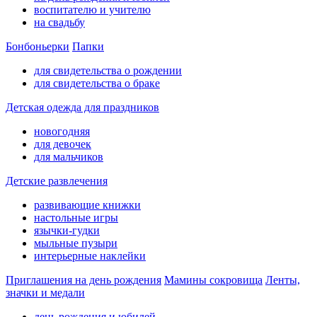
воспитателю и учителю
на свадьбу
Бонбоньерки
Папки
для свидетельства о рождении
для свидетельства о браке
Детская одежда для праздников
новогодняя
для девочек
для мальчиков
Детские развлечения
развивающие книжки
настольные игры
язычки-гудки
мыльные пузыри
интерьерные наклейки
Приглашения на день рождения
Мамины сокровища
Ленты,
значки и медали
день рождения и юбилей