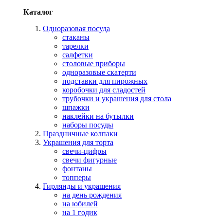
Каталог
Одноразовая посуда
стаканы
тарелки
салфетки
столовые приборы
одноразовые скатерти
подставки для пирожных
коробочки для сладостей
трубочки и украшения для стола
шпажки
наклейки на бутылки
наборы посуды
Праздничные колпаки
Украшения для торта
свечи-цифры
свечи фигурные
фонтаны
топперы
Гирлянды и украшения
на день рождения
на юбилей
на 1 годик