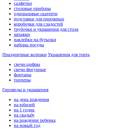
салфетки
столовые приборы
одноразовые скатерти
подставки для пирожных
коробочки для сладостей
трубочки и украшения для стола
шпажки
наклейки на бутылки
наборы посуды
Праздничные колпаки
Украшения для торта
свечи-цифры
свечи фигурные
фонтаны
топперы
Гирлянды и украшения
на день рождения
на юбилей
на 1 годик
на свадьбу
на рождение ребенка
на новый год