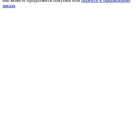
Вы можете
продолжить покупки
или
перейти к оформлению
заказа
.