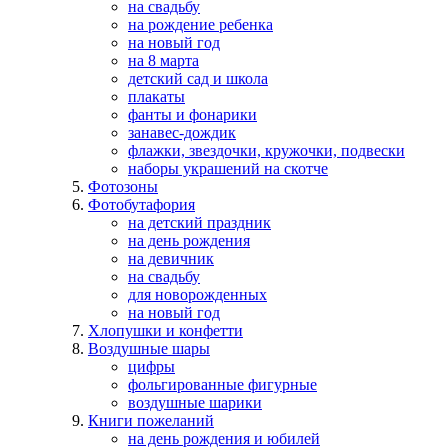
на свадьбу
на рождение ребенка
на новый год
на 8 марта
детский сад и школа
плакаты
фанты и фонарики
занавес-дождик
флажки, звездочки, кружочки, подвески
наборы украшений на скотче
Фотозоны
Фотобутафория
на детский праздник
на день рождения
на девичник
на свадьбу
для новорожденных
на новый год
Хлопушки и конфетти
Воздушные шары
цифры
фольгированные фигурные
воздушные шарики
Книги пожеланий
на день рождения и юбилей