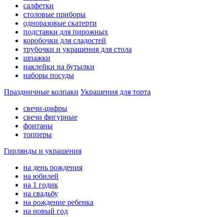
салфетки
столовые приборы
одноразовые скатерти
подставки для пирожных
коробочки для сладостей
трубочки и украшения для стола
шпажки
наклейки на бутылки
наборы посуды
Праздничные колпаки
Украшения для торта
свечи-цифры
свечи фигурные
фонтаны
топперы
Гирлянды и украшения
на день рождения
на юбилей
на 1 годик
на свадьбу
на рождение ребенка
на новый год