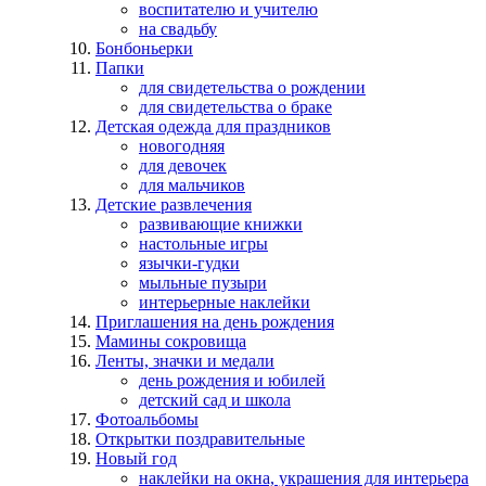
воспитателю и учителю
на свадьбу
Бонбоньерки
Папки
для свидетельства о рождении
для свидетельства о браке
Детская одежда для праздников
новогодняя
для девочек
для мальчиков
Детские развлечения
развивающие книжки
настольные игры
язычки-гудки
мыльные пузыри
интерьерные наклейки
Приглашения на день рождения
Мамины сокровища
Ленты, значки и медали
день рождения и юбилей
детский сад и школа
Фотоальбомы
Открытки поздравительные
Новый год
наклейки на окна, украшения для интерьера