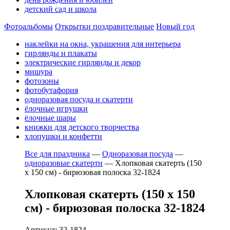
детский сад и школа
Фотоальбомы
Открытки поздравительные
Новый год
наклейки на окна, украшения для интерьера
гирлянды и плакаты
электрические гирлянды и декор
мишура
фотозоны
фотобутафория
одноразовая посуда и скатерти
ёлочные игрушки
ёлочные шары
книжки для детского творчества
хлопушки и конфетти
Все для праздника
—
Одноразовая посуда
—
одноразовые скатерти
—
Хлопковая скатерть (150
х 150 см) - бирюзовая полоска 32-1824
Хлопковая скатерть (150 х 150
см) - бирюзовая полоска 32-1824
Артикул: 32-1824