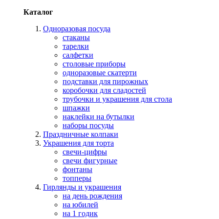
Каталог
Одноразовая посуда
стаканы
тарелки
салфетки
столовые приборы
одноразовые скатерти
подставки для пирожных
коробочки для сладостей
трубочки и украшения для стола
шпажки
наклейки на бутылки
наборы посуды
Праздничные колпаки
Украшения для торта
свечи-цифры
свечи фигурные
фонтаны
топперы
Гирлянды и украшения
на день рождения
на юбилей
на 1 годик