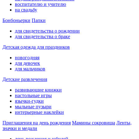
воспитателю и учителю
на свадьбу
Бонбоньерки
Папки
для свидетельства о рождении
для свидетельства о браке
Детская одежда для праздников
новогодняя
для девочек
для мальчиков
Детские развлечения
развивающие книжки
настольные игры
язычки-гудки
мыльные пузыри
интерьерные наклейки
Приглашения на день рождения
Мамины сокровища
Ленты,
значки и медали
день рождения и юбилей