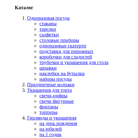
Каталог
Одноразовая посуда
стаканы
тарелки
салфетки
столовые приборы
одноразовые скатерти
подставки для пирожных
коробочки для сладостей
трубочки и украшения для стола
шпажки
наклейки на бутылки
наборы посуды
Праздничные колпаки
Украшения для торта
свечи-цифры
свечи фигурные
фонтаны
топперы
Гирлянды и украшения
на день рождения
на юбилей
на 1 годик