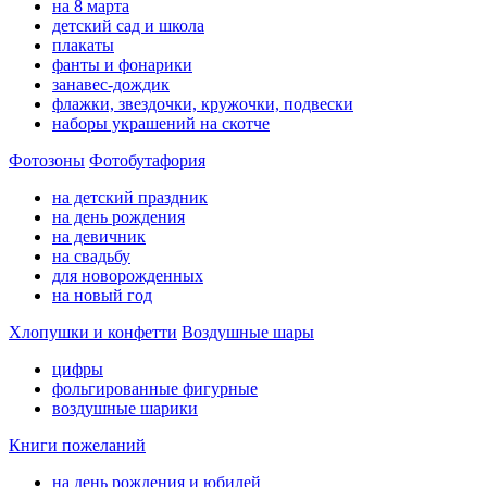
на 8 марта
детский сад и школа
плакаты
фанты и фонарики
занавес-дождик
флажки, звездочки, кружочки, подвески
наборы украшений на скотче
Фотозоны
Фотобутафория
на детский праздник
на день рождения
на девичник
на свадьбу
для новорожденных
на новый год
Хлопушки и конфетти
Воздушные шары
цифры
фольгированные фигурные
воздушные шарики
Книги пожеланий
на день рождения и юбилей