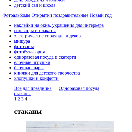
детский сад и школа
Фотоальбомы
Открытки поздравительные
Новый год
наклейки на окна, украшения для интерьера
гирлянды и плакаты
электрические гирлянды и декор
мишура
фотозоны
фотобутафория
одноразовая посуда и скатерти
ёлочные игрушки
ёлочные шары
книжки для детского творчества
хлопушки и конфетти
Все для праздника
—
Одноразовая посуда
—
стаканы
1
2
3
4
стаканы