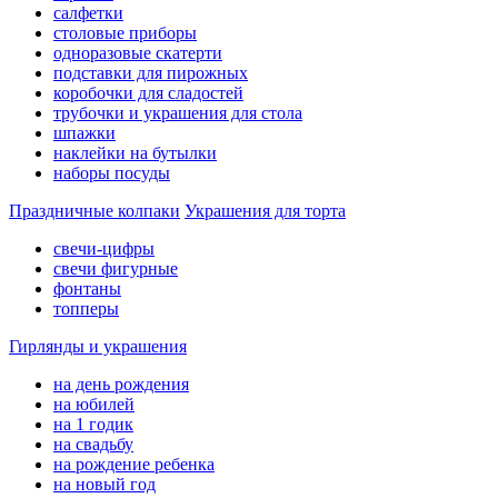
салфетки
столовые приборы
одноразовые скатерти
подставки для пирожных
коробочки для сладостей
трубочки и украшения для стола
шпажки
наклейки на бутылки
наборы посуды
Праздничные колпаки
Украшения для торта
свечи-цифры
свечи фигурные
фонтаны
топперы
Гирлянды и украшения
на день рождения
на юбилей
на 1 годик
на свадьбу
на рождение ребенка
на новый год