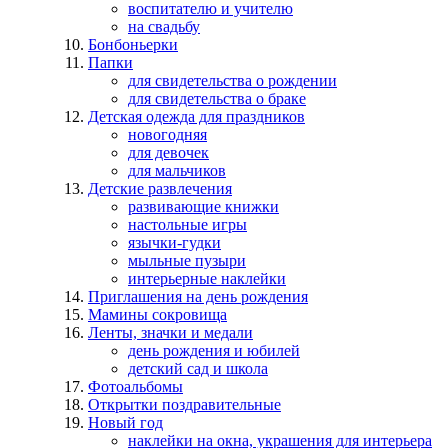
воспитателю и учителю
на свадьбу
Бонбоньерки
Папки
для свидетельства о рождении
для свидетельства о браке
Детская одежда для праздников
новогодняя
для девочек
для мальчиков
Детские развлечения
развивающие книжки
настольные игры
язычки-гудки
мыльные пузыри
интерьерные наклейки
Приглашения на день рождения
Мамины сокровища
Ленты, значки и медали
день рождения и юбилей
детский сад и школа
Фотоальбомы
Открытки поздравительные
Новый год
наклейки на окна, украшения для интерьера