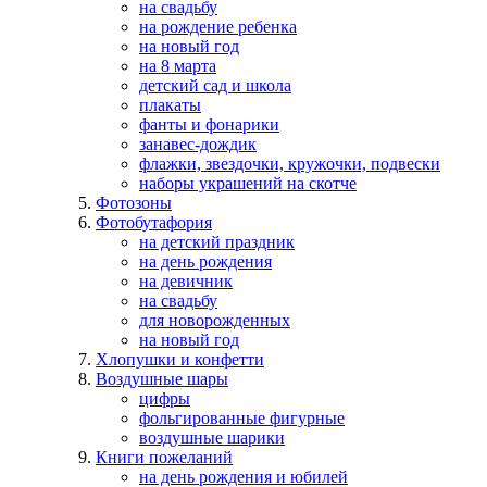
на свадьбу
на рождение ребенка
на новый год
на 8 марта
детский сад и школа
плакаты
фанты и фонарики
занавес-дождик
флажки, звездочки, кружочки, подвески
наборы украшений на скотче
Фотозоны
Фотобутафория
на детский праздник
на день рождения
на девичник
на свадьбу
для новорожденных
на новый год
Хлопушки и конфетти
Воздушные шары
цифры
фольгированные фигурные
воздушные шарики
Книги пожеланий
на день рождения и юбилей