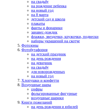
на свадьбу
на рождение ребенка
на новый год
на 8 марта
детский сад и школа
плакаты
фанты и фонарики
занавес-дождик
флажки, звездочки, кружочки, подвески
наборы украшений на скотче
Фотозоны
Фотобутафория
на детский праздник
на день рождения
на девичник
на свадьбу
для новорожденных
на новый год
Хлопушки и конфетти
Воздушные шары
цифры
фольгированные фигурные
воздушные шарики
Книги пожеланий
на день рождения и юбилей