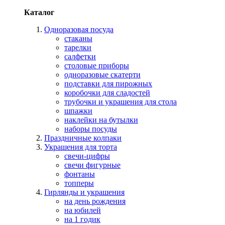
Каталог
Одноразовая посуда
стаканы
тарелки
салфетки
столовые приборы
одноразовые скатерти
подставки для пирожных
коробочки для сладостей
трубочки и украшения для стола
шпажки
наклейки на бутылки
наборы посуды
Праздничные колпаки
Украшения для торта
свечи-цифры
свечи фигурные
фонтаны
топперы
Гирлянды и украшения
на день рождения
на юбилей
на 1 годик