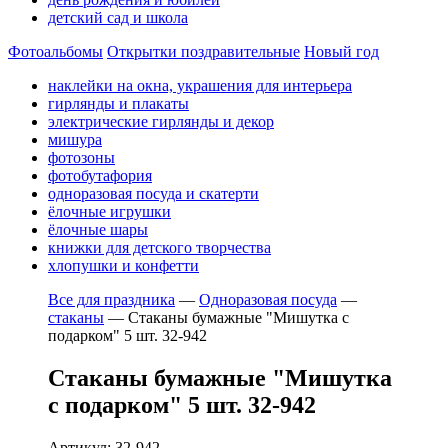
детский сад и школа
Фотоальбомы
Открытки поздравительные
Новый год
наклейки на окна, украшения для интерьера
гирлянды и плакаты
электрические гирлянды и декор
мишура
фотозоны
фотобутафория
одноразовая посуда и скатерти
ёлочные игрушки
ёлочные шары
книжки для детского творчества
хлопушки и конфетти
Все для праздника
—
Одноразовая посуда
—
стаканы
—
Стаканы бумажные "Мишутка с
подарком" 5 шт. 32-942
Стаканы бумажные "Мишутка
с подарком" 5 шт. 32-942
Артикул: 32-942