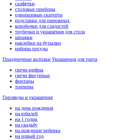
салфетки
столовые приборы
одноразовые скатерти
подставки для пирожных
коробочки для сладостей
трубочки и украшения для стола
шпажки
наклейки на бутылки
наборы посуды
Праздничные колпаки
Украшения для торта
свечи-цифры
свечи фигурные
фонтаны
топперы
Гирлянды и украшения
на день рождения
на юбилей
на 1 годик
на свадьбу
на рождение ребенка
на новый год