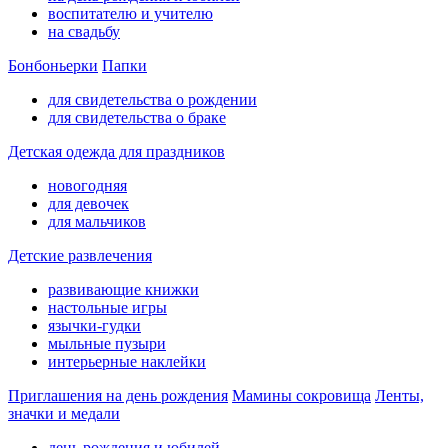
воспитателю и учителю
на свадьбу
Бонбоньерки
Папки
для свидетельства о рождении
для свидетельства о браке
Детская одежда для праздников
новогодняя
для девочек
для мальчиков
Детские развлечения
развивающие книжки
настольные игры
язычки-гудки
мыльные пузыри
интерьерные наклейки
Приглашения на день рождения
Мамины сокровища
Ленты,
значки и медали
день рождения и юбилей