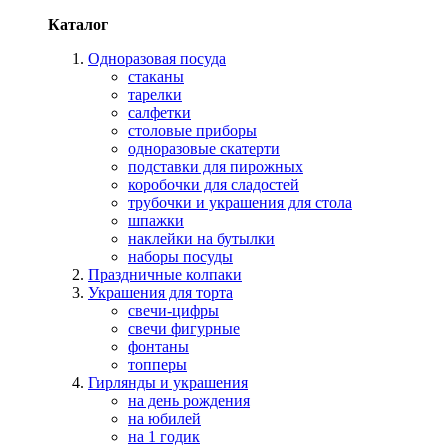
Каталог
Одноразовая посуда
стаканы
тарелки
салфетки
столовые приборы
одноразовые скатерти
подставки для пирожных
коробочки для сладостей
трубочки и украшения для стола
шпажки
наклейки на бутылки
наборы посуды
Праздничные колпаки
Украшения для торта
свечи-цифры
свечи фигурные
фонтаны
топперы
Гирлянды и украшения
на день рождения
на юбилей
на 1 годик