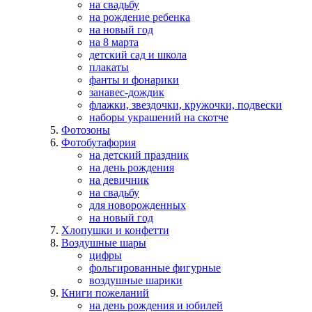
на свадьбу
на рождение ребенка
на новый год
на 8 марта
детский сад и школа
плакаты
фанты и фонарики
занавес-дождик
флажки, звездочки, кружочки, подвески
наборы украшений на скотче
Фотозоны
Фотобутафория
на детский праздник
на день рождения
на девичник
на свадьбу
для новорожденных
на новый год
Хлопушки и конфетти
Воздушные шары
цифры
фольгированные фигурные
воздушные шарики
Книги пожеланий
на день рождения и юбилей