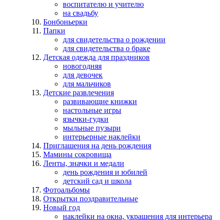
воспитателю и учителю
на свадьбу
Бонбоньерки
Папки
для свидетельства о рождении
для свидетельства о браке
Детская одежда для праздников
новогодняя
для девочек
для мальчиков
Детские развлечения
развивающие книжки
настольные игры
язычки-гудки
мыльные пузыри
интерьерные наклейки
Приглашения на день рождения
Мамины сокровища
Ленты, значки и медали
день рождения и юбилей
детский сад и школа
Фотоальбомы
Открытки поздравительные
Новый год
наклейки на окна, украшения для интерьера