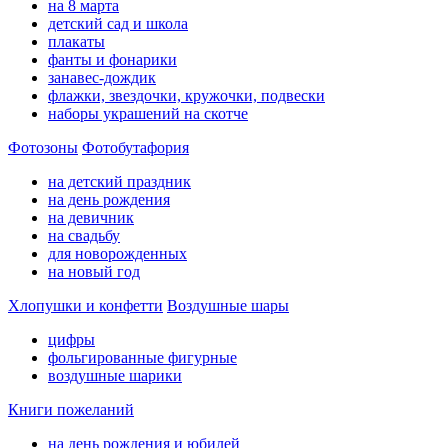
на 8 марта
детский сад и школа
плакаты
фанты и фонарики
занавес-дождик
флажки, звездочки, кружочки, подвески
наборы украшений на скотче
Фотозоны
Фотобутафория
на детский праздник
на день рождения
на девичник
на свадьбу
для новорожденных
на новый год
Хлопушки и конфетти
Воздушные шары
цифры
фольгированные фигурные
воздушные шарики
Книги пожеланий
на день рождения и юбилей