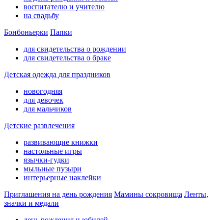
воспитателю и учителю
на свадьбу
Бонбоньерки
Папки
для свидетельства о рождении
для свидетельства о браке
Детская одежда для праздников
новогодняя
для девочек
для мальчиков
Детские развлечения
развивающие книжки
настольные игры
язычки-гудки
мыльные пузыри
интерьерные наклейки
Приглашения на день рождения
Мамины сокровища
Ленты,
значки и медали
день рождения и юбилей