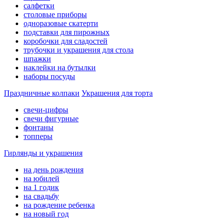
салфетки
столовые приборы
одноразовые скатерти
подставки для пирожных
коробочки для сладостей
трубочки и украшения для стола
шпажки
наклейки на бутылки
наборы посуды
Праздничные колпаки
Украшения для торта
свечи-цифры
свечи фигурные
фонтаны
топперы
Гирлянды и украшения
на день рождения
на юбилей
на 1 годик
на свадьбу
на рождение ребенка
на новый год