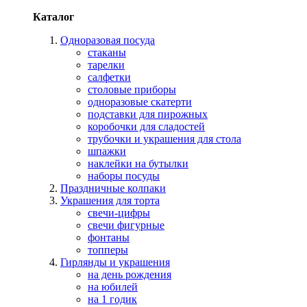
Каталог
Одноразовая посуда
стаканы
тарелки
салфетки
столовые приборы
одноразовые скатерти
подставки для пирожных
коробочки для сладостей
трубочки и украшения для стола
шпажки
наклейки на бутылки
наборы посуды
Праздничные колпаки
Украшения для торта
свечи-цифры
свечи фигурные
фонтаны
топперы
Гирлянды и украшения
на день рождения
на юбилей
на 1 годик