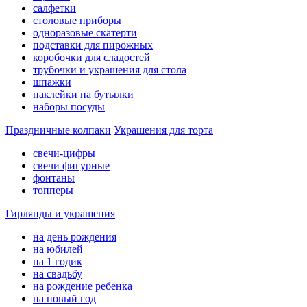
салфетки
столовые приборы
одноразовые скатерти
подставки для пирожных
коробочки для сладостей
трубочки и украшения для стола
шпажки
наклейки на бутылки
наборы посуды
Праздничные колпаки
Украшения для торта
свечи-цифры
свечи фигурные
фонтаны
топперы
Гирлянды и украшения
на день рождения
на юбилей
на 1 годик
на свадьбу
на рождение ребенка
на новый год