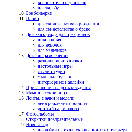
воспитателю и учителю
на свадьбу
Бонбоньерки
Папки
для свидетельства о рождении
для свидетельства о браке
Детская одежда для праздников
новогодняя
для девочек
для мальчиков
Детские развлечения
развивающие книжки
настольные игры
язычки-гудки
мыльные пузыри
интерьерные наклейки
Приглашения на день рождения
Мамины сокровища
Ленты, значки и медали
день рождения и юбилей
детский сад и школа
Фотоальбомы
Открытки поздравительные
Новый год
наклейки на окна, украшения для интерьера