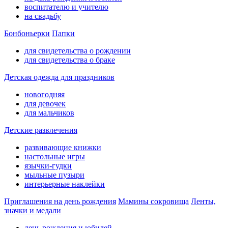
воспитателю и учителю
на свадьбу
Бонбоньерки
Папки
для свидетельства о рождении
для свидетельства о браке
Детская одежда для праздников
новогодняя
для девочек
для мальчиков
Детские развлечения
развивающие книжки
настольные игры
язычки-гудки
мыльные пузыри
интерьерные наклейки
Приглашения на день рождения
Мамины сокровища
Ленты,
значки и медали
день рождения и юбилей