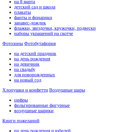
на 8 марта
детский сад и школа
плакаты
фанты и фонарики
занавес-дождик
флажки, звездочки, кружочки, подвески
наборы украшений на скотче
Фотозоны
Фотобутафория
на детский праздник
на день рождения
на девичник
на свадьбу
для новорожденных
на новый год
Хлопушки и конфетти
Воздушные шары
цифры
фольгированные фигурные
воздушные шарики
Книги пожеланий
на день рождения и юбилей