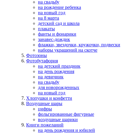
на свадьбу
на рождение ребенка
на новый год
на 8 марта
детский сад и школа
плакаты
фанты и фонарики
занавес-дождик
флажки, звездочки, кружочки, подвески
наборы украшений на скотче
Фотозоны
Фотобутафория
на детский праздник
на день рождения
на девичник
на свадьбу
для новорожденных
на новый год
Хлопушки и конфетти
Воздушные шары
цифры
фольгированные фигурные
воздушные шарики
Книги пожеланий
на день рождения и юбилей