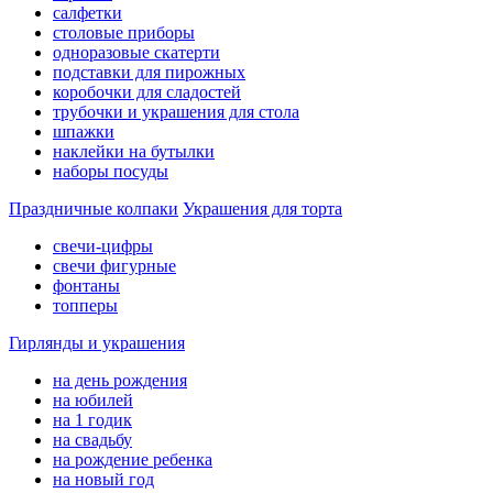
салфетки
столовые приборы
одноразовые скатерти
подставки для пирожных
коробочки для сладостей
трубочки и украшения для стола
шпажки
наклейки на бутылки
наборы посуды
Праздничные колпаки
Украшения для торта
свечи-цифры
свечи фигурные
фонтаны
топперы
Гирлянды и украшения
на день рождения
на юбилей
на 1 годик
на свадьбу
на рождение ребенка
на новый год