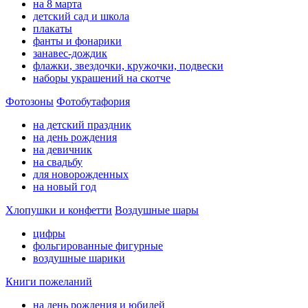
на 8 марта
детский сад и школа
плакаты
фанты и фонарики
занавес-дождик
флажки, звездочки, кружочки, подвески
наборы украшений на скотче
Фотозоны
Фотобутафория
на детский праздник
на день рождения
на девичник
на свадьбу
для новорожденных
на новый год
Хлопушки и конфетти
Воздушные шары
цифры
фольгированные фигурные
воздушные шарики
Книги пожеланий
на день рождения и юбилей