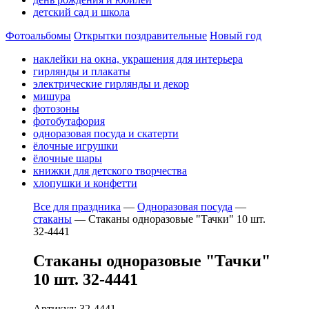
детский сад и школа
Фотоальбомы
Открытки поздравительные
Новый год
наклейки на окна, украшения для интерьера
гирлянды и плакаты
электрические гирлянды и декор
мишура
фотозоны
фотобутафория
одноразовая посуда и скатерти
ёлочные игрушки
ёлочные шары
книжки для детского творчества
хлопушки и конфетти
Все для праздника
—
Одноразовая посуда
—
стаканы
—
Стаканы одноразовые "Тачки" 10 шт.
32-4441
Стаканы одноразовые "Тачки"
10 шт. 32-4441
Артикул: 32-4441