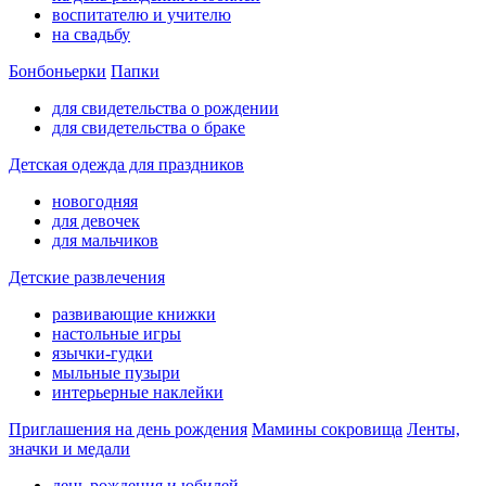
воспитателю и учителю
на свадьбу
Бонбоньерки
Папки
для свидетельства о рождении
для свидетельства о браке
Детская одежда для праздников
новогодняя
для девочек
для мальчиков
Детские развлечения
развивающие книжки
настольные игры
язычки-гудки
мыльные пузыри
интерьерные наклейки
Приглашения на день рождения
Мамины сокровища
Ленты,
значки и медали
день рождения и юбилей