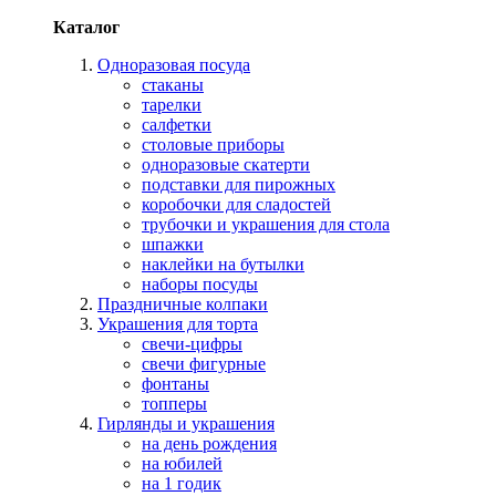
Каталог
Одноразовая посуда
стаканы
тарелки
салфетки
столовые приборы
одноразовые скатерти
подставки для пирожных
коробочки для сладостей
трубочки и украшения для стола
шпажки
наклейки на бутылки
наборы посуды
Праздничные колпаки
Украшения для торта
свечи-цифры
свечи фигурные
фонтаны
топперы
Гирлянды и украшения
на день рождения
на юбилей
на 1 годик