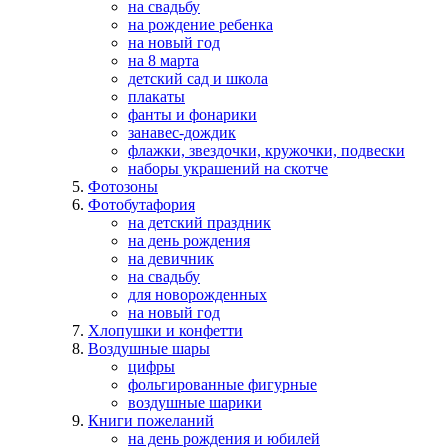
на свадьбу
на рождение ребенка
на новый год
на 8 марта
детский сад и школа
плакаты
фанты и фонарики
занавес-дождик
флажки, звездочки, кружочки, подвески
наборы украшений на скотче
Фотозоны
Фотобутафория
на детский праздник
на день рождения
на девичник
на свадьбу
для новорожденных
на новый год
Хлопушки и конфетти
Воздушные шары
цифры
фольгированные фигурные
воздушные шарики
Книги пожеланий
на день рождения и юбилей