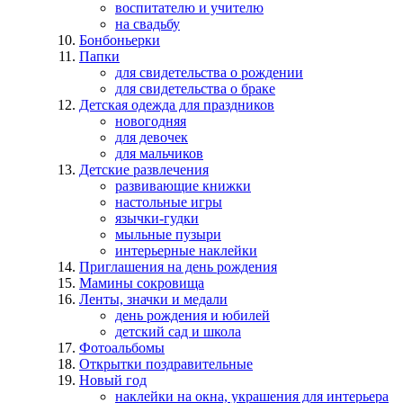
воспитателю и учителю
на свадьбу
Бонбоньерки
Папки
для свидетельства о рождении
для свидетельства о браке
Детская одежда для праздников
новогодняя
для девочек
для мальчиков
Детские развлечения
развивающие книжки
настольные игры
язычки-гудки
мыльные пузыри
интерьерные наклейки
Приглашения на день рождения
Мамины сокровища
Ленты, значки и медали
день рождения и юбилей
детский сад и школа
Фотоальбомы
Открытки поздравительные
Новый год
наклейки на окна, украшения для интерьера