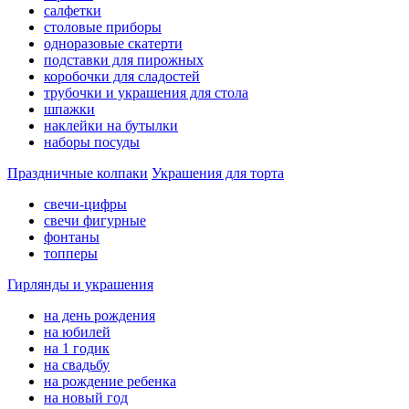
салфетки
столовые приборы
одноразовые скатерти
подставки для пирожных
коробочки для сладостей
трубочки и украшения для стола
шпажки
наклейки на бутылки
наборы посуды
Праздничные колпаки
Украшения для торта
свечи-цифры
свечи фигурные
фонтаны
топперы
Гирлянды и украшения
на день рождения
на юбилей
на 1 годик
на свадьбу
на рождение ребенка
на новый год