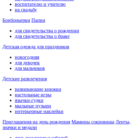
воспитателю и учителю
на свадьбу
Бонбоньерки
Папки
для свидетельства о рождении
для свидетельства о браке
Детская одежда для праздников
новогодняя
для девочек
для мальчиков
Детские развлечения
развивающие книжки
настольные игры
язычки-гудки
мыльные пузыри
интерьерные наклейки
Приглашения на день рождения
Мамины сокровища
Ленты,
значки и медали
день рождения и юбилей