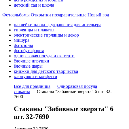
детский сад и школа
Фотоальбомы
Открытки поздравительные
Новый год
наклейки на окна, украшения для интерьера
гирлянды и плакаты
электрические гирлянды и декор
мишура
фотозоны
фотобутафория
одноразовая посуда и скатерти
ёлочные игрушки
ёлочные шары
книжки для детского творчества
хлопушки и конфетти
Все для праздника
—
Одноразовая посуда
—
стаканы
—
Стаканы "Забавные зверята" 6 шт. 32-
7690
Стаканы "Забавные зверята" 6
шт. 32-7690
Артикул: 32-7690