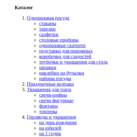
Каталог
Одноразовая посуда
стаканы
тарелки
салфетки
столовые приборы
одноразовые скатерти
подставки для пирожных
коробочки для сладостей
трубочки и украшения для стола
шпажки
наклейки на бутылки
наборы посуды
Праздничные колпаки
Украшения для торта
свечи-цифры
свечи фигурные
фонтаны
топперы
Гирлянды и украшения
на день рождения
на юбилей
на 1 годик