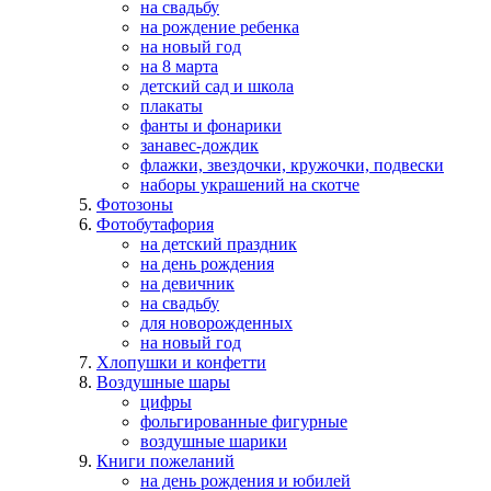
на свадьбу
на рождение ребенка
на новый год
на 8 марта
детский сад и школа
плакаты
фанты и фонарики
занавес-дождик
флажки, звездочки, кружочки, подвески
наборы украшений на скотче
Фотозоны
Фотобутафория
на детский праздник
на день рождения
на девичник
на свадьбу
для новорожденных
на новый год
Хлопушки и конфетти
Воздушные шары
цифры
фольгированные фигурные
воздушные шарики
Книги пожеланий
на день рождения и юбилей