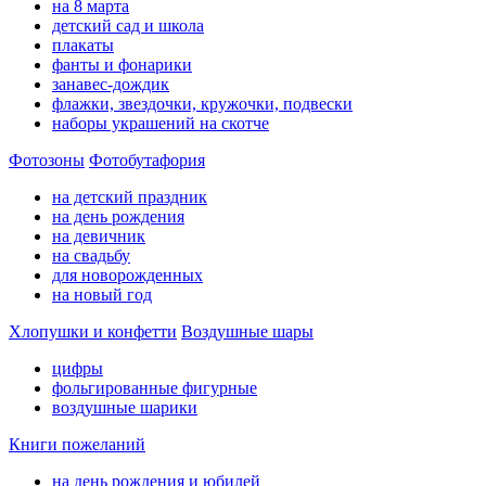
на 8 марта
детский сад и школа
плакаты
фанты и фонарики
занавес-дождик
флажки, звездочки, кружочки, подвески
наборы украшений на скотче
Фотозоны
Фотобутафория
на детский праздник
на день рождения
на девичник
на свадьбу
для новорожденных
на новый год
Хлопушки и конфетти
Воздушные шары
цифры
фольгированные фигурные
воздушные шарики
Книги пожеланий
на день рождения и юбилей