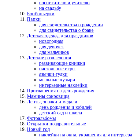
воспитателю и учителю
на свадьбу
Бонбоньерки
Папки
для свидетельства о рождении
для свидетельства о браке
Детская одежда для праздников
новогодняя
для девочек
для мальчиков
Детские развлечения
развивающие книжки
настольные игры
язычки-гудки
мыльные пузыри
интерьерные наклейки
Приглашения на день рождения
Мамины сокровища
Ленты, значки и медали
день рождения и юбилей
детский сад и школа
Фотоальбомы
Открытки поздравительные
Новый год
наклейки на окна, украшения для интерьера