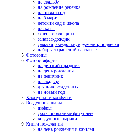
на свадьбу
на рождение ребенка
на новый год
на 8 марта
детский сад и школа
плакаты
фанты и фонарики
занавес-дождик
флажки, звездочки, кружочки, подвески
наборы украшений на скотче
Фотозоны
Фотобутафория
на детский праздник
на день рождения
на девичник
на свадьбу
для новорожденных
на новый год
Хлопушки и конфетти
Воздушные шары
цифры
фольгированные фигурные
воздушные шарики
Книги пожеланий
на день рождения и юбилей