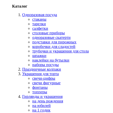
Каталог
Одноразовая посуда
стаканы
тарелки
салфетки
столовые приборы
одноразовые скатерти
подставки для пирожных
коробочки для сладостей
трубочки и украшения для стола
шпажки
наклейки на бутылки
наборы посуды
Праздничные колпаки
Украшения для торта
свечи-цифры
свечи фигурные
фонтаны
топперы
Гирлянды и украшения
на день рождения
на юбилей
на 1 годик