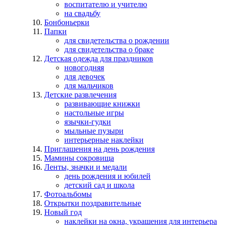
воспитателю и учителю
на свадьбу
Бонбоньерки
Папки
для свидетельства о рождении
для свидетельства о браке
Детская одежда для праздников
новогодняя
для девочек
для мальчиков
Детские развлечения
развивающие книжки
настольные игры
язычки-гудки
мыльные пузыри
интерьерные наклейки
Приглашения на день рождения
Мамины сокровища
Ленты, значки и медали
день рождения и юбилей
детский сад и школа
Фотоальбомы
Открытки поздравительные
Новый год
наклейки на окна, украшения для интерьера