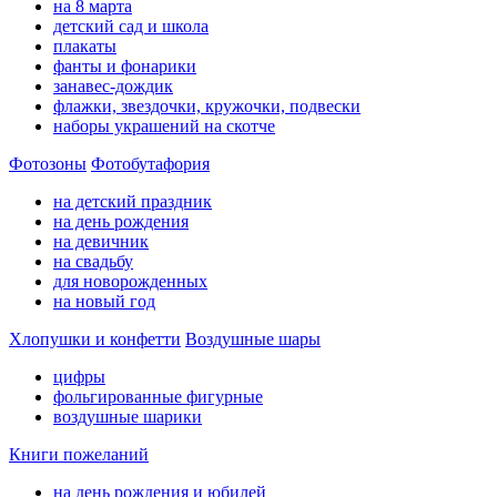
на 8 марта
детский сад и школа
плакаты
фанты и фонарики
занавес-дождик
флажки, звездочки, кружочки, подвески
наборы украшений на скотче
Фотозоны
Фотобутафория
на детский праздник
на день рождения
на девичник
на свадьбу
для новорожденных
на новый год
Хлопушки и конфетти
Воздушные шары
цифры
фольгированные фигурные
воздушные шарики
Книги пожеланий
на день рождения и юбилей