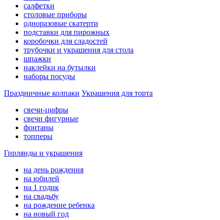
салфетки
столовые приборы
одноразовые скатерти
подставки для пирожных
коробочки для сладостей
трубочки и украшения для стола
шпажки
наклейки на бутылки
наборы посуды
Праздничные колпаки
Украшения для торта
свечи-цифры
свечи фигурные
фонтаны
топперы
Гирлянды и украшения
на день рождения
на юбилей
на 1 годик
на свадьбу
на рождение ребенка
на новый год