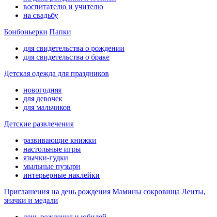
воспитателю и учителю
на свадьбу
Бонбоньерки
Папки
для свидетельства о рождении
для свидетельства о браке
Детская одежда для праздников
новогодняя
для девочек
для мальчиков
Детские развлечения
развивающие книжки
настольные игры
язычки-гудки
мыльные пузыри
интерьерные наклейки
Приглашения на день рождения
Мамины сокровища
Ленты,
значки и медали
день рождения и юбилей