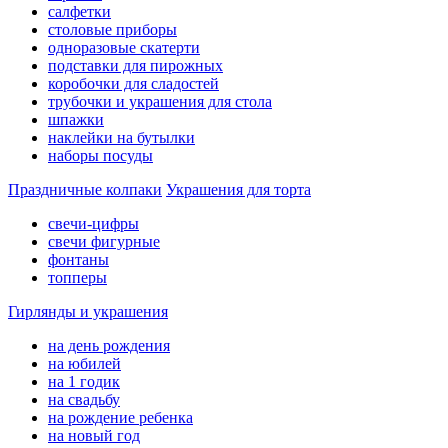
салфетки
столовые приборы
одноразовые скатерти
подставки для пирожных
коробочки для сладостей
трубочки и украшения для стола
шпажки
наклейки на бутылки
наборы посуды
Праздничные колпаки
Украшения для торта
свечи-цифры
свечи фигурные
фонтаны
топперы
Гирлянды и украшения
на день рождения
на юбилей
на 1 годик
на свадьбу
на рождение ребенка
на новый год