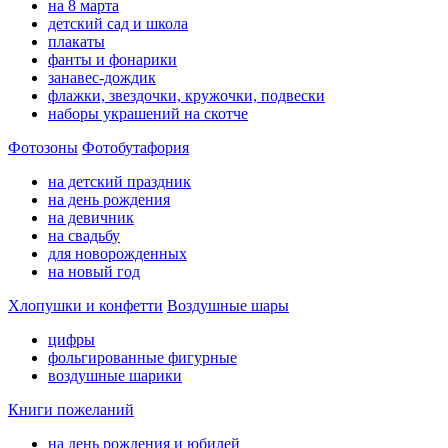
на 8 марта
детский сад и школа
плакаты
фанты и фонарики
занавес-дождик
флажки, звездочки, кружочки, подвески
наборы украшений на скотче
Фотозоны
Фотобутафория
на детский праздник
на день рождения
на девичник
на свадьбу
для новорожденных
на новый год
Хлопушки и конфетти
Воздушные шары
цифры
фольгированные фигурные
воздушные шарики
Книги пожеланий
на день рождения и юбилей