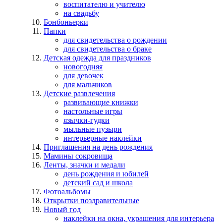
воспитателю и учителю
на свадьбу
Бонбоньерки
Папки
для свидетельства о рождении
для свидетельства о браке
Детская одежда для праздников
новогодняя
для девочек
для мальчиков
Детские развлечения
развивающие книжки
настольные игры
язычки-гудки
мыльные пузыри
интерьерные наклейки
Приглашения на день рождения
Мамины сокровища
Ленты, значки и медали
день рождения и юбилей
детский сад и школа
Фотоальбомы
Открытки поздравительные
Новый год
наклейки на окна, украшения для интерьера