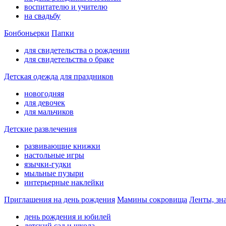
воспитателю и учителю
на свадьбу
Бонбоньерки
Папки
для свидетельства о рождении
для свидетельства о браке
Детская одежда для праздников
новогодняя
для девочек
для мальчиков
Детские развлечения
развивающие книжки
настольные игры
язычки-гудки
мыльные пузыри
интерьерные наклейки
Приглашения на день рождения
Мамины сокровища
Ленты, зн
день рождения и юбилей
детский сад и школа