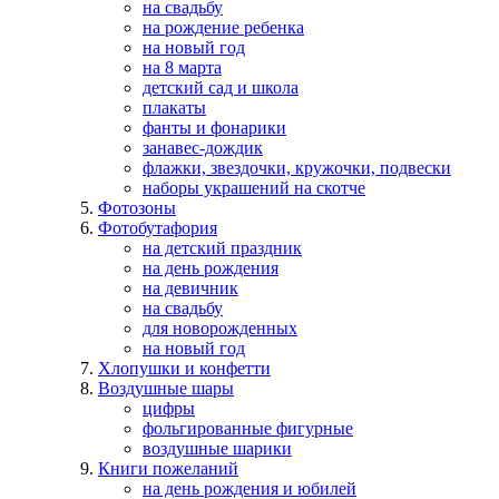
на свадьбу
на рождение ребенка
на новый год
на 8 марта
детский сад и школа
плакаты
фанты и фонарики
занавес-дождик
флажки, звездочки, кружочки, подвески
наборы украшений на скотче
Фотозоны
Фотобутафория
на детский праздник
на день рождения
на девичник
на свадьбу
для новорожденных
на новый год
Хлопушки и конфетти
Воздушные шары
цифры
фольгированные фигурные
воздушные шарики
Книги пожеланий
на день рождения и юбилей