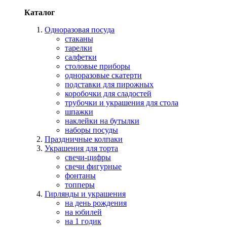
Каталог
Одноразовая посуда
стаканы
тарелки
салфетки
столовые приборы
одноразовые скатерти
подставки для пирожных
коробочки для сладостей
трубочки и украшения для стола
шпажки
наклейки на бутылки
наборы посуды
Праздничные колпаки
Украшения для торта
свечи-цифры
свечи фигурные
фонтаны
топперы
Гирлянды и украшения
на день рождения
на юбилей
на 1 годик