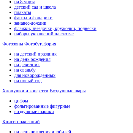
на 8 марта
детский сад и школа
плакаты
фанты и фонарики
занавес-дождик
флажки, звездочки, кружочки, подвески
наборы украшений на скотче
Фотозоны
Фотобутафория
на детский праздник
на день рождения
на девичник
на свадьбу
для новорожденных
на новый год
Хлопушки и конфетти
Воздушные шары
цифры
фольгированные фигурные
воздушные шарики
Книги пожеланий
на день рождения и юбилей