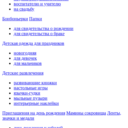
воспитателю и учителю
на свадьбу
Бонбоньерки
Папки
для свидетельства о рождении
для свидетельства о браке
Детская одежда для праздников
новогодняя
для девочек
для мальчиков
Детские развлечения
развивающие книжки
настольные игры
язычки-гудки
мыльные пузыри
интерьерные наклейки
Приглашения на день рождения
Мамины сокровища
Ленты,
значки и медали
день рождения и юбилей