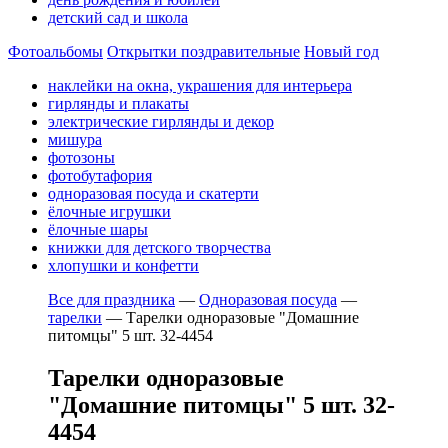
детский сад и школа
Фотоальбомы
Открытки поздравительные
Новый год
наклейки на окна, украшения для интерьера
гирлянды и плакаты
электрические гирлянды и декор
мишура
фотозоны
фотобутафория
одноразовая посуда и скатерти
ёлочные игрушки
ёлочные шары
книжки для детского творчества
хлопушки и конфетти
Все для праздника
—
Одноразовая посуда
—
тарелки
—
Тарелки одноразовые "Домашние
питомцы" 5 шт. 32-4454
Тарелки одноразовые
"Домашние питомцы" 5 шт. 32-
4454