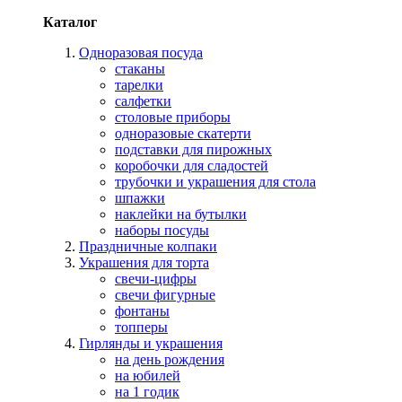
Каталог
Одноразовая посуда
стаканы
тарелки
салфетки
столовые приборы
одноразовые скатерти
подставки для пирожных
коробочки для сладостей
трубочки и украшения для стола
шпажки
наклейки на бутылки
наборы посуды
Праздничные колпаки
Украшения для торта
свечи-цифры
свечи фигурные
фонтаны
топперы
Гирлянды и украшения
на день рождения
на юбилей
на 1 годик