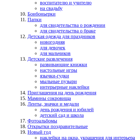
воспитателю и учителю
на свадьбу
Бонбоньерки
Папки
для свидетельства о рождении
для свидетельства о браке
Детская одежда для праздников
новогодняя
для девочек
для мальчиков
Детские развлечения
развивающие книжки
настольные игры
язычки-гудки
мыльные пузыри
интерьерные наклейки
Приглашения на день рождения
Мамины сокровища
Ленты, значки и медали
день рождения и юбилей
детский сад и школа
Фотоальбомы
Открытки поздравительные
Новый год
наклейки на окна, украшения для интерьера