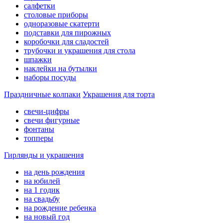
салфетки
столовые приборы
одноразовые скатерти
подставки для пирожных
коробочки для сладостей
трубочки и украшения для стола
шпажки
наклейки на бутылки
наборы посуды
Праздничные колпаки
Украшения для торта
свечи-цифры
свечи фигурные
фонтаны
топперы
Гирлянды и украшения
на день рождения
на юбилей
на 1 годик
на свадьбу
на рождение ребенка
на новый год