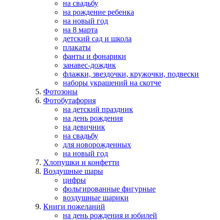
на свадьбу
на рождение ребенка
на новый год
на 8 марта
детский сад и школа
плакаты
фанты и фонарики
занавес-дождик
флажки, звездочки, кружочки, подвески
наборы украшений на скотче
Фотозоны
Фотобутафория
на детский праздник
на день рождения
на девичник
на свадьбу
для новорожденных
на новый год
Хлопушки и конфетти
Воздушные шары
цифры
фольгированные фигурные
воздушные шарики
Книги пожеланий
на день рождения и юбилей