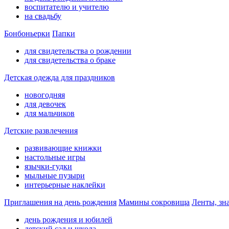
воспитателю и учителю
на свадьбу
Бонбоньерки
Папки
для свидетельства о рождении
для свидетельства о браке
Детская одежда для праздников
новогодняя
для девочек
для мальчиков
Детские развлечения
развивающие книжки
настольные игры
язычки-гудки
мыльные пузыри
интерьерные наклейки
Приглашения на день рождения
Мамины сокровища
Ленты, зн
день рождения и юбилей
детский сад и школа