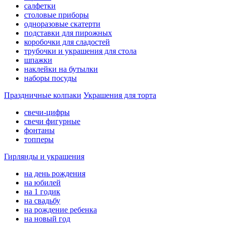
салфетки
столовые приборы
одноразовые скатерти
подставки для пирожных
коробочки для сладостей
трубочки и украшения для стола
шпажки
наклейки на бутылки
наборы посуды
Праздничные колпаки
Украшения для торта
свечи-цифры
свечи фигурные
фонтаны
топперы
Гирлянды и украшения
на день рождения
на юбилей
на 1 годик
на свадьбу
на рождение ребенка
на новый год