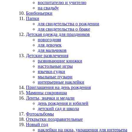
воспитателю и учителю
на свадьбу
Бонбоньерки
Папки
для свидетельства о рождении
для свидетельства о браке
Детская одежда для праздников
новогодняя
для девочек
для мальчиков
Детские развлечения
развивающие книжки
настольные игры
язычки-гудки
мыльные пузыри
интерьерные наклейки
Приглашения на день рождения
Мамины сокровища
Ленты, значки и медали
день рождения и юбилей
детский сад и школа
Фотоальбомы
Открытки поздравительные
Новый год
наклейки на окна, украшения для интерьера