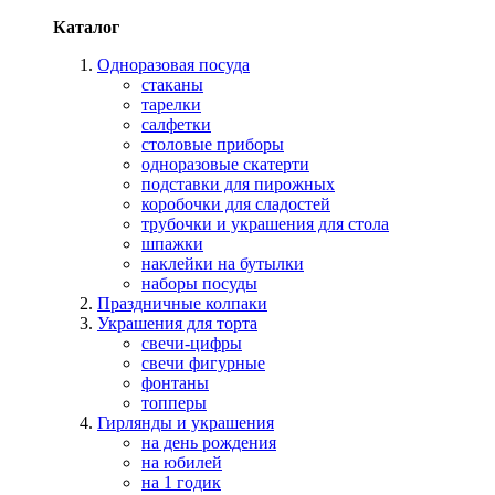
Каталог
Одноразовая посуда
стаканы
тарелки
салфетки
столовые приборы
одноразовые скатерти
подставки для пирожных
коробочки для сладостей
трубочки и украшения для стола
шпажки
наклейки на бутылки
наборы посуды
Праздничные колпаки
Украшения для торта
свечи-цифры
свечи фигурные
фонтаны
топперы
Гирлянды и украшения
на день рождения
на юбилей
на 1 годик