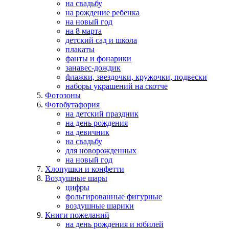
на свадьбу
на рождение ребенка
на новый год
на 8 марта
детский сад и школа
плакаты
фанты и фонарики
занавес-дождик
флажки, звездочки, кружочки, подвески
наборы украшений на скотче
Фотозоны
Фотобутафория
на детский праздник
на день рождения
на девичник
на свадьбу
для новорожденных
на новый год
Хлопушки и конфетти
Воздушные шары
цифры
фольгированные фигурные
воздушные шарики
Книги пожеланий
на день рождения и юбилей