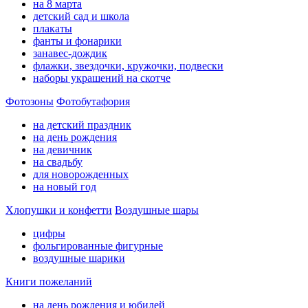
на 8 марта
детский сад и школа
плакаты
фанты и фонарики
занавес-дождик
флажки, звездочки, кружочки, подвески
наборы украшений на скотче
Фотозоны
Фотобутафория
на детский праздник
на день рождения
на девичник
на свадьбу
для новорожденных
на новый год
Хлопушки и конфетти
Воздушные шары
цифры
фольгированные фигурные
воздушные шарики
Книги пожеланий
на день рождения и юбилей