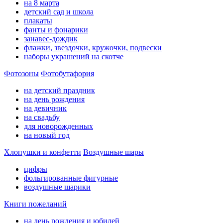
на 8 марта
детский сад и школа
плакаты
фанты и фонарики
занавес-дождик
флажки, звездочки, кружочки, подвески
наборы украшений на скотче
Фотозоны
Фотобутафория
на детский праздник
на день рождения
на девичник
на свадьбу
для новорожденных
на новый год
Хлопушки и конфетти
Воздушные шары
цифры
фольгированные фигурные
воздушные шарики
Книги пожеланий
на день рождения и юбилей