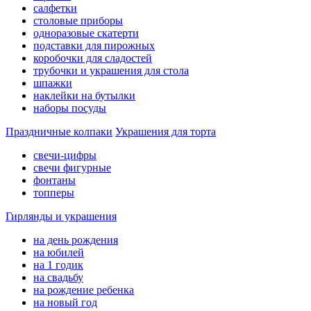
салфетки
столовые приборы
одноразовые скатерти
подставки для пирожных
коробочки для сладостей
трубочки и украшения для стола
шпажки
наклейки на бутылки
наборы посуды
Праздничные колпаки
Украшения для торта
свечи-цифры
свечи фигурные
фонтаны
топперы
Гирлянды и украшения
на день рождения
на юбилей
на 1 годик
на свадьбу
на рождение ребенка
на новый год