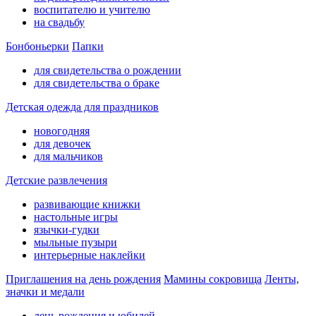
воспитателю и учителю
на свадьбу
Бонбоньерки
Папки
для свидетельства о рождении
для свидетельства о браке
Детская одежда для праздников
новогодняя
для девочек
для мальчиков
Детские развлечения
развивающие книжки
настольные игры
язычки-гудки
мыльные пузыри
интерьерные наклейки
Приглашения на день рождения
Мамины сокровища
Ленты,
значки и медали
день рождения и юбилей