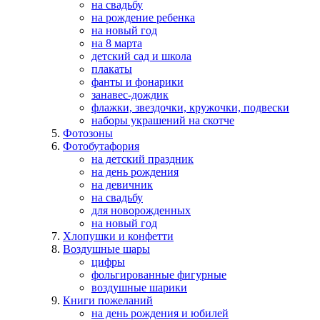
на свадьбу
на рождение ребенка
на новый год
на 8 марта
детский сад и школа
плакаты
фанты и фонарики
занавес-дождик
флажки, звездочки, кружочки, подвески
наборы украшений на скотче
Фотозоны
Фотобутафория
на детский праздник
на день рождения
на девичник
на свадьбу
для новорожденных
на новый год
Хлопушки и конфетти
Воздушные шары
цифры
фольгированные фигурные
воздушные шарики
Книги пожеланий
на день рождения и юбилей