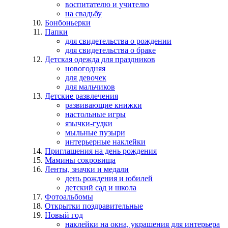
воспитателю и учителю
на свадьбу
Бонбоньерки
Папки
для свидетельства о рождении
для свидетельства о браке
Детская одежда для праздников
новогодняя
для девочек
для мальчиков
Детские развлечения
развивающие книжки
настольные игры
язычки-гудки
мыльные пузыри
интерьерные наклейки
Приглашения на день рождения
Мамины сокровища
Ленты, значки и медали
день рождения и юбилей
детский сад и школа
Фотоальбомы
Открытки поздравительные
Новый год
наклейки на окна, украшения для интерьера