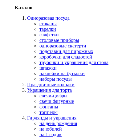
Каталог
Одноразовая посуда
стаканы
тарелки
салфетки
столовые приборы
одноразовые скатерти
подставки для пирожных
коробочки для сладостей
трубочки и украшения для стола
шпажки
наклейки на бутылки
наборы посуды
Праздничные колпаки
Украшения для торта
свечи-цифры
свечи фигурные
фонтаны
топперы
Гирлянды и украшения
на день рождения
на юбилей
на 1 годик