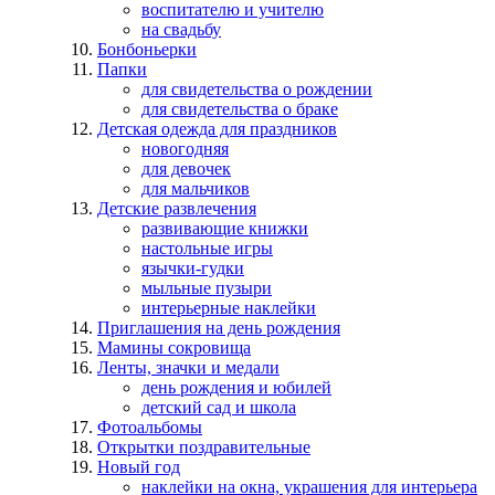
воспитателю и учителю
на свадьбу
Бонбоньерки
Папки
для свидетельства о рождении
для свидетельства о браке
Детская одежда для праздников
новогодняя
для девочек
для мальчиков
Детские развлечения
развивающие книжки
настольные игры
язычки-гудки
мыльные пузыри
интерьерные наклейки
Приглашения на день рождения
Мамины сокровища
Ленты, значки и медали
день рождения и юбилей
детский сад и школа
Фотоальбомы
Открытки поздравительные
Новый год
наклейки на окна, украшения для интерьера