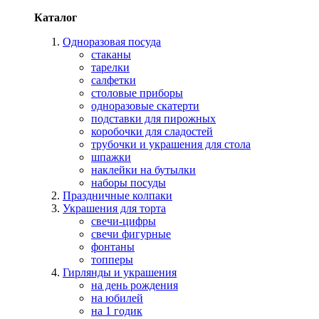
Каталог
Одноразовая посуда
стаканы
тарелки
салфетки
столовые приборы
одноразовые скатерти
подставки для пирожных
коробочки для сладостей
трубочки и украшения для стола
шпажки
наклейки на бутылки
наборы посуды
Праздничные колпаки
Украшения для торта
свечи-цифры
свечи фигурные
фонтаны
топперы
Гирлянды и украшения
на день рождения
на юбилей
на 1 годик