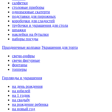
салфетки
столовые приборы
одноразовые скатерти
подставки для пирожных
коробочки для сладостей
трубочки и украшения для стола
шпажки
наклейки на бутылки
наборы посуды
Праздничные колпаки
Украшения для торта
свечи-цифры
свечи фигурные
фонтаны
топперы
Гирлянды и украшения
на день рождения
на юбилей
на 1 годик
на свадьбу
на рождение ребенка
на новый год