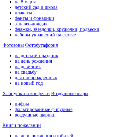
на 8 марта
детский сад и школа
плакаты
фанты и фонарики
занавес-дождик
флажки, звездочки, кружочки, подвески
наборы украшений на скотче
Фотозоны
Фотобутафория
на детский праздник
на день рождения
на девичник
на свадьбу
для новорожденных
на новый год
Хлопушки и конфетти
Воздушные шары
цифры
фольгированные фигурные
воздушные шарики
Книги пожеланий
на день рождения и юбилей