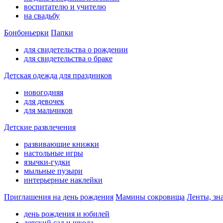
воспитателю и учителю
на свадьбу
Бонбоньерки
Папки
для свидетельства о рождении
для свидетельства о браке
Детская одежда для праздников
новогодняя
для девочек
для мальчиков
Детские развлечения
развивающие книжки
настольные игры
язычки-гудки
мыльные пузыри
интерьерные наклейки
Приглашения на день рождения
Мамины сокровища
Ленты, зн
день рождения и юбилей
детский сад и школа