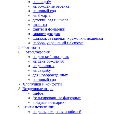
на свадьбу
на рождение ребенка
на новый год
на 8 марта
детский сад и школа
плакаты
фанты и фонарики
занавес-дождик
флажки, звездочки, кружочки, подвески
наборы украшений на скотче
Фотозоны
Фотобутафория
на детский праздник
на день рождения
на девичник
на свадьбу
для новорожденных
на новый год
Хлопушки и конфетти
Воздушные шары
цифры
фольгированные фигурные
воздушные шарики
Книги пожеланий
на день рождения и юбилей