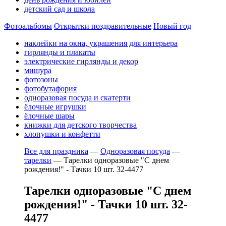
детский сад и школа
Фотоальбомы
Открытки поздравительные
Новый год
наклейки на окна, украшения для интерьера
гирлянды и плакаты
электрические гирлянды и декор
мишура
фотозоны
фотобутафория
одноразовая посуда и скатерти
ёлочные игрушки
ёлочные шары
книжки для детского творчества
хлопушки и конфетти
Все для праздника
—
Одноразовая посуда
—
тарелки
—
Тарелки одноразовые "С днем
рождения!" - Тачки 10 шт. 32-4477
Тарелки одноразовые "С днем
рождения!" - Тачки 10 шт. 32-
4477