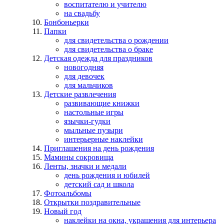
воспитателю и учителю
на свадьбу
Бонбоньерки
Папки
для свидетельства о рождении
для свидетельства о браке
Детская одежда для праздников
новогодняя
для девочек
для мальчиков
Детские развлечения
развивающие книжки
настольные игры
язычки-гудки
мыльные пузыри
интерьерные наклейки
Приглашения на день рождения
Мамины сокровища
Ленты, значки и медали
день рождения и юбилей
детский сад и школа
Фотоальбомы
Открытки поздравительные
Новый год
наклейки на окна, украшения для интерьера