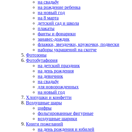
на свадьбу
на рождение ребенка
на новый год
на 8 марта
детский сад и школа
плакаты
фанты и фонарики
занавес-дождик
флажки, звездочки, кружочки, подвески
наборы украшений на скотче
Фотозоны
Фотобутафория
на детский праздник
на день рождения
на девичник
на свадьбу
для новорожденных
на новый год
Хлопушки и конфетти
Воздушные шары
цифры
фольгированные фигурные
воздушные шарики
Книги пожеланий
на день рождения и юбилей