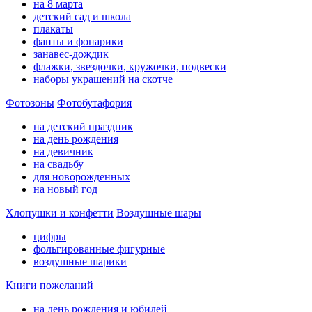
на 8 марта
детский сад и школа
плакаты
фанты и фонарики
занавес-дождик
флажки, звездочки, кружочки, подвески
наборы украшений на скотче
Фотозоны
Фотобутафория
на детский праздник
на день рождения
на девичник
на свадьбу
для новорожденных
на новый год
Хлопушки и конфетти
Воздушные шары
цифры
фольгированные фигурные
воздушные шарики
Книги пожеланий
на день рождения и юбилей