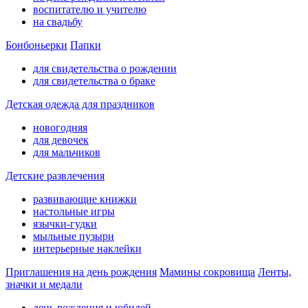
воспитателю и учителю
на свадьбу
Бонбоньерки
Папки
для свидетельства о рождении
для свидетельства о браке
Детская одежда для праздников
новогодняя
для девочек
для мальчиков
Детские развлечения
развивающие книжки
настольные игры
язычки-гудки
мыльные пузыри
интерьерные наклейки
Приглашения на день рождения
Мамины сокровища
Ленты,
значки и медали
день рождения и юбилей