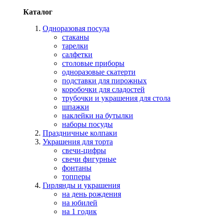
Каталог
Одноразовая посуда
стаканы
тарелки
салфетки
столовые приборы
одноразовые скатерти
подставки для пирожных
коробочки для сладостей
трубочки и украшения для стола
шпажки
наклейки на бутылки
наборы посуды
Праздничные колпаки
Украшения для торта
свечи-цифры
свечи фигурные
фонтаны
топперы
Гирлянды и украшения
на день рождения
на юбилей
на 1 годик