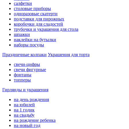
салфетки
столовые приборы
одноразовые скатерти
подставки для пирожных
коробочки для сладостей
трубочки и украшения для стола
шпажки
наклейки на бутылки
наборы посуды
Праздничные колпаки
Украшения для торта
свечи-цифры
свечи фигурные
фонтаны
топперы
Гирлянды и украшения
на день рождения
на юбилей
на 1 годик
на свадьбу
на рождение ребенка
на новый год