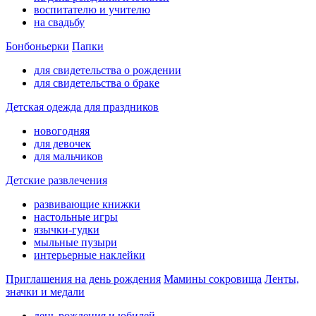
воспитателю и учителю
на свадьбу
Бонбоньерки
Папки
для свидетельства о рождении
для свидетельства о браке
Детская одежда для праздников
новогодняя
для девочек
для мальчиков
Детские развлечения
развивающие книжки
настольные игры
язычки-гудки
мыльные пузыри
интерьерные наклейки
Приглашения на день рождения
Мамины сокровища
Ленты,
значки и медали
день рождения и юбилей