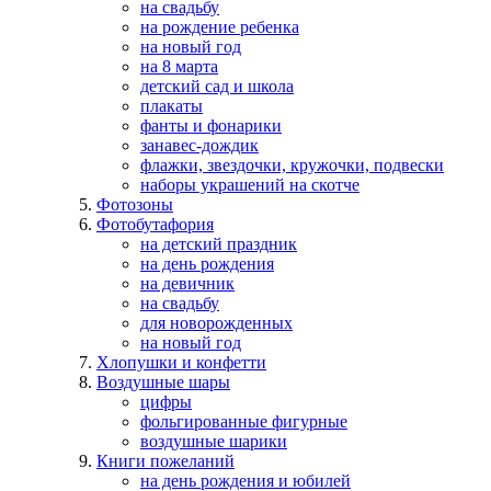
на свадьбу
на рождение ребенка
на новый год
на 8 марта
детский сад и школа
плакаты
фанты и фонарики
занавес-дождик
флажки, звездочки, кружочки, подвески
наборы украшений на скотче
Фотозоны
Фотобутафория
на детский праздник
на день рождения
на девичник
на свадьбу
для новорожденных
на новый год
Хлопушки и конфетти
Воздушные шары
цифры
фольгированные фигурные
воздушные шарики
Книги пожеланий
на день рождения и юбилей