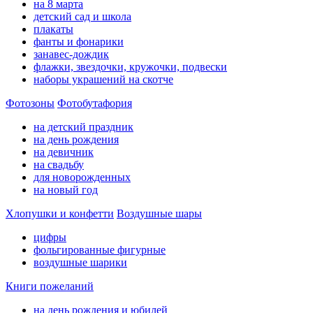
на 8 марта
детский сад и школа
плакаты
фанты и фонарики
занавес-дождик
флажки, звездочки, кружочки, подвески
наборы украшений на скотче
Фотозоны
Фотобутафория
на детский праздник
на день рождения
на девичник
на свадьбу
для новорожденных
на новый год
Хлопушки и конфетти
Воздушные шары
цифры
фольгированные фигурные
воздушные шарики
Книги пожеланий
на день рождения и юбилей