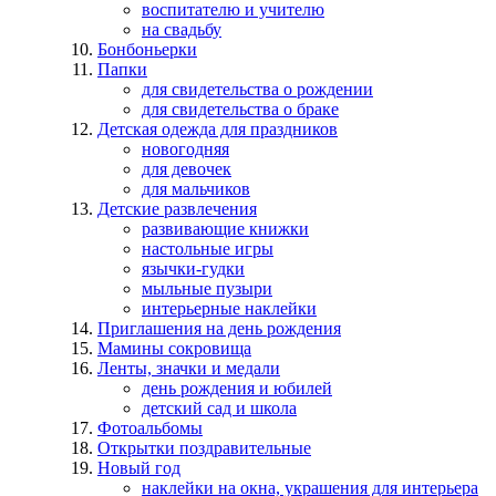
воспитателю и учителю
на свадьбу
Бонбоньерки
Папки
для свидетельства о рождении
для свидетельства о браке
Детская одежда для праздников
новогодняя
для девочек
для мальчиков
Детские развлечения
развивающие книжки
настольные игры
язычки-гудки
мыльные пузыри
интерьерные наклейки
Приглашения на день рождения
Мамины сокровища
Ленты, значки и медали
день рождения и юбилей
детский сад и школа
Фотоальбомы
Открытки поздравительные
Новый год
наклейки на окна, украшения для интерьера