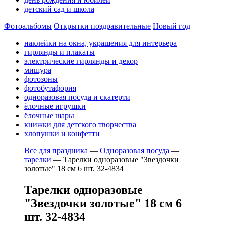
детский сад и школа
Фотоальбомы
Открытки поздравительные
Новый год
наклейки на окна, украшения для интерьера
гирлянды и плакаты
электрические гирлянды и декор
мишура
фотозоны
фотобутафория
одноразовая посуда и скатерти
ёлочные игрушки
ёлочные шары
книжки для детского творчества
хлопушки и конфетти
Все для праздника
—
Одноразовая посуда
—
тарелки
—
Тарелки одноразовые "Звездочки
золотые" 18 см 6 шт. 32-4834
Тарелки одноразовые
"Звездочки золотые" 18 см 6
шт. 32-4834