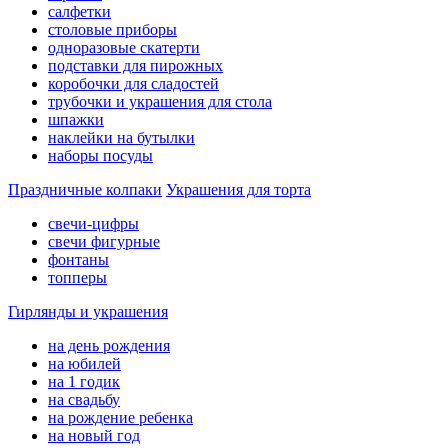
салфетки
столовые приборы
одноразовые скатерти
подставки для пирожных
коробочки для сладостей
трубочки и украшения для стола
шпажки
наклейки на бутылки
наборы посуды
Праздничные колпаки
Украшения для торта
свечи-цифры
свечи фигурные
фонтаны
топперы
Гирлянды и украшения
на день рождения
на юбилей
на 1 годик
на свадьбу
на рождение ребенка
на новый год