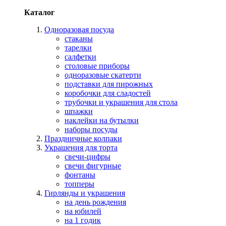
Каталог
Одноразовая посуда
стаканы
тарелки
салфетки
столовые приборы
одноразовые скатерти
подставки для пирожных
коробочки для сладостей
трубочки и украшения для стола
шпажки
наклейки на бутылки
наборы посуды
Праздничные колпаки
Украшения для торта
свечи-цифры
свечи фигурные
фонтаны
топперы
Гирлянды и украшения
на день рождения
на юбилей
на 1 годик