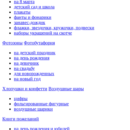
на 8 марта
детский сад и школа
плакаты
фанты и фонарики
занавес-дождик
флажки, звездочки, кружочки, подвески
наборы украшений на скотче
Фотозоны
Фотобутафория
на детский праздник
на день рождения
на девичник
на свадьбу
для новорожденных
на новый год
Хлопушки и конфетти
Воздушные шары
цифры
фольгированные фигурные
воздушные шарики
Книги пожеланий
на день рождения и юбилей