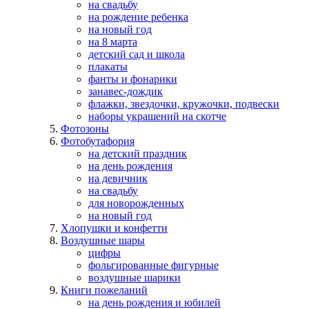
на свадьбу
на рождение ребенка
на новый год
на 8 марта
детский сад и школа
плакаты
фанты и фонарики
занавес-дождик
флажки, звездочки, кружочки, подвески
наборы украшений на скотче
Фотозоны
Фотобутафория
на детский праздник
на день рождения
на девичник
на свадьбу
для новорожденных
на новый год
Хлопушки и конфетти
Воздушные шары
цифры
фольгированные фигурные
воздушные шарики
Книги пожеланий
на день рождения и юбилей