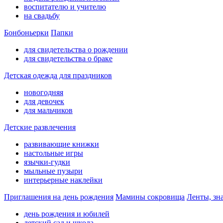
воспитателю и учителю
на свадьбу
Бонбоньерки
Папки
для свидетельства о рождении
для свидетельства о браке
Детская одежда для праздников
новогодняя
для девочек
для мальчиков
Детские развлечения
развивающие книжки
настольные игры
язычки-гудки
мыльные пузыри
интерьерные наклейки
Приглашения на день рождения
Мамины сокровища
Ленты, зн
день рождения и юбилей
детский сад и школа