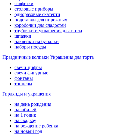
салфетки
столовые приборы
одноразовые скатерти
подставки для пирожных
коробочки для сладостей
трубочки и украшения для стола
шпажки
наклейки на бутылки
наборы посуды
Праздничные колпаки
Украшения для торта
свечи-цифры
свечи фигурные
фонтаны
топперы
Гирлянды и украшения
на день рождения
на юбилей
на 1 годик
на свадьбу
на рождение ребенка
на новый год