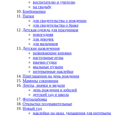
воспитателю и учителю
на свадьбу
Бонбоньерки
Папки
для свидетельства о рождении
для свидетельства о браке
Детская одежда для праздников
новогодняя
для девочек
для мальчиков
Детские развлечения
развивающие книжки
настольные игры
язычки-гудки
мыльные пузыри
интерьерные наклейки
Приглашения на день рождения
Мамины сокровища
Ленты, значки и медали
день рождения и юбилей
детский сад и школа
Фотоальбомы
Открытки поздравительные
Новый год
наклейки на окна, украшения для интерьера