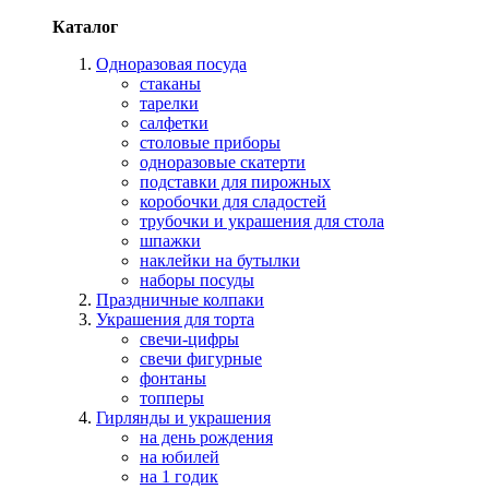
Каталог
Одноразовая посуда
стаканы
тарелки
салфетки
столовые приборы
одноразовые скатерти
подставки для пирожных
коробочки для сладостей
трубочки и украшения для стола
шпажки
наклейки на бутылки
наборы посуды
Праздничные колпаки
Украшения для торта
свечи-цифры
свечи фигурные
фонтаны
топперы
Гирлянды и украшения
на день рождения
на юбилей
на 1 годик