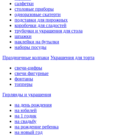
салфетки
столовые приборы
одноразовые скатерти
подставки для пирожных
коробочки для сладостей
трубочки и украшения для стола
шпажки
наклейки на бутылки
наборы посуды
Праздничные колпаки
Украшения для торта
свечи-цифры
свечи фигурные
фонтаны
топперы
Гирлянды и украшения
на день рождения
на юбилей
на 1 годик
на свадьбу
на рождение ребенка
на новый год