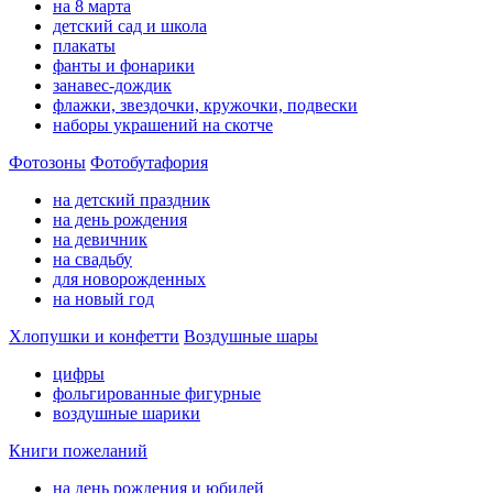
на 8 марта
детский сад и школа
плакаты
фанты и фонарики
занавес-дождик
флажки, звездочки, кружочки, подвески
наборы украшений на скотче
Фотозоны
Фотобутафория
на детский праздник
на день рождения
на девичник
на свадьбу
для новорожденных
на новый год
Хлопушки и конфетти
Воздушные шары
цифры
фольгированные фигурные
воздушные шарики
Книги пожеланий
на день рождения и юбилей