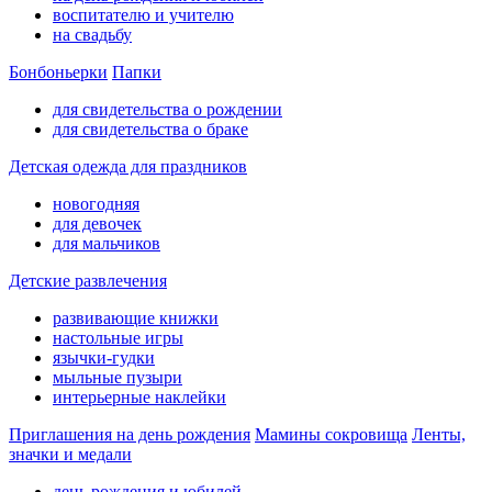
воспитателю и учителю
на свадьбу
Бонбоньерки
Папки
для свидетельства о рождении
для свидетельства о браке
Детская одежда для праздников
новогодняя
для девочек
для мальчиков
Детские развлечения
развивающие книжки
настольные игры
язычки-гудки
мыльные пузыри
интерьерные наклейки
Приглашения на день рождения
Мамины сокровища
Ленты,
значки и медали
день рождения и юбилей