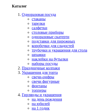
Каталог
Одноразовая посуда
стаканы
тарелки
салфетки
столовые приборы
одноразовые скатерти
подставки для пирожных
коробочки для сладостей
трубочки и украшения для стола
шпажки
наклейки на бутылки
наборы посуды
Праздничные колпаки
Украшения для торта
свечи-цифры
свечи фигурные
фонтаны
топперы
Гирлянды и украшения
на день рождения
на юбилей
на 1 годик