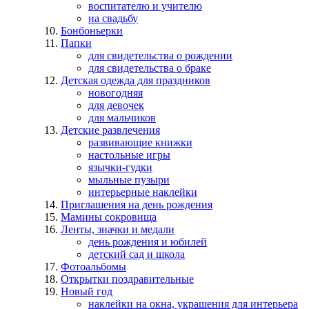
воспитателю и учителю
на свадьбу
Бонбоньерки
Папки
для свидетельства о рождении
для свидетельства о браке
Детская одежда для праздников
новогодняя
для девочек
для мальчиков
Детские развлечения
развивающие книжки
настольные игры
язычки-гудки
мыльные пузыри
интерьерные наклейки
Приглашения на день рождения
Мамины сокровища
Ленты, значки и медали
день рождения и юбилей
детский сад и школа
Фотоальбомы
Открытки поздравительные
Новый год
наклейки на окна, украшения для интерьера