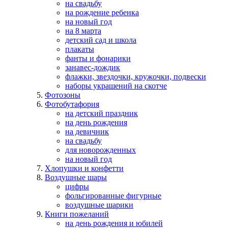
на свадьбу
на рождение ребенка
на новый год
на 8 марта
детский сад и школа
плакаты
фанты и фонарики
занавес-дождик
флажки, звездочки, кружочки, подвески
наборы украшений на скотче
Фотозоны
Фотобутафория
на детский праздник
на день рождения
на девичник
на свадьбу
для новорожденных
на новый год
Хлопушки и конфетти
Воздушные шары
цифры
фольгированные фигурные
воздушные шарики
Книги пожеланий
на день рождения и юбилей