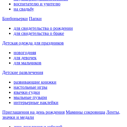
воспитателю и учителю
на свадьбу
Бонбоньерки
Папки
для свидетельства о рождении
для свидетельства о браке
Детская одежда для праздников
новогодняя
для девочек
для мальчиков
Детские развлечения
развивающие книжки
настольные игры
язычки-гудки
мыльные пузыри
интерьерные наклейки
Приглашения на день рождения
Мамины сокровища
Ленты,
значки и медали
день рождения и юбилей