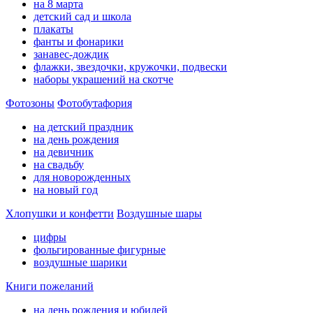
на 8 марта
детский сад и школа
плакаты
фанты и фонарики
занавес-дождик
флажки, звездочки, кружочки, подвески
наборы украшений на скотче
Фотозоны
Фотобутафория
на детский праздник
на день рождения
на девичник
на свадьбу
для новорожденных
на новый год
Хлопушки и конфетти
Воздушные шары
цифры
фольгированные фигурные
воздушные шарики
Книги пожеланий
на день рождения и юбилей