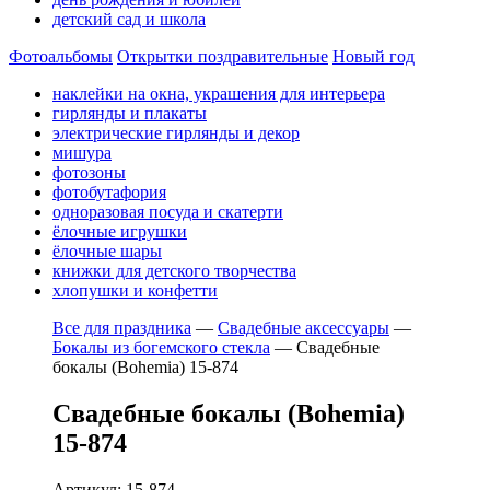
детский сад и школа
Фотоальбомы
Открытки поздравительные
Новый год
наклейки на окна, украшения для интерьера
гирлянды и плакаты
электрические гирлянды и декор
мишура
фотозоны
фотобутафория
одноразовая посуда и скатерти
ёлочные игрушки
ёлочные шары
книжки для детского творчества
хлопушки и конфетти
Все для праздника
—
Свадебные аксессуары
—
Бокалы из богемского стекла
—
Свадебные
бокалы (Bohemia) 15-874
Свадебные бокалы (Bohemia)
15-874
Артикул: 15-874