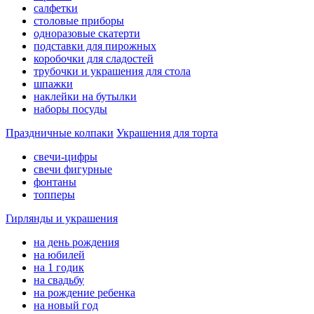
салфетки
столовые приборы
одноразовые скатерти
подставки для пирожных
коробочки для сладостей
трубочки и украшения для стола
шпажки
наклейки на бутылки
наборы посуды
Праздничные колпаки
Украшения для торта
свечи-цифры
свечи фигурные
фонтаны
топперы
Гирлянды и украшения
на день рождения
на юбилей
на 1 годик
на свадьбу
на рождение ребенка
на новый год