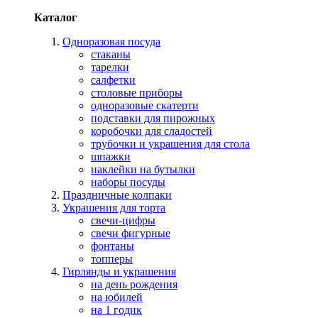
Каталог
Одноразовая посуда
стаканы
тарелки
салфетки
столовые приборы
одноразовые скатерти
подставки для пирожных
коробочки для сладостей
трубочки и украшения для стола
шпажки
наклейки на бутылки
наборы посуды
Праздничные колпаки
Украшения для торта
свечи-цифры
свечи фигурные
фонтаны
топперы
Гирлянды и украшения
на день рождения
на юбилей
на 1 годик