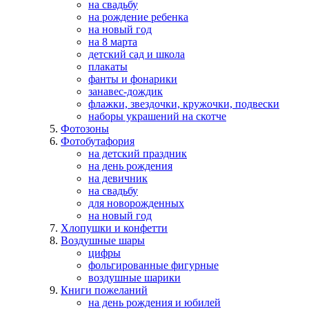
на свадьбу
на рождение ребенка
на новый год
на 8 марта
детский сад и школа
плакаты
фанты и фонарики
занавес-дождик
флажки, звездочки, кружочки, подвески
наборы украшений на скотче
Фотозоны
Фотобутафория
на детский праздник
на день рождения
на девичник
на свадьбу
для новорожденных
на новый год
Хлопушки и конфетти
Воздушные шары
цифры
фольгированные фигурные
воздушные шарики
Книги пожеланий
на день рождения и юбилей