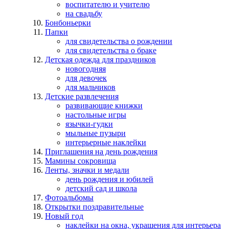
воспитателю и учителю
на свадьбу
Бонбоньерки
Папки
для свидетельства о рождении
для свидетельства о браке
Детская одежда для праздников
новогодняя
для девочек
для мальчиков
Детские развлечения
развивающие книжки
настольные игры
язычки-гудки
мыльные пузыри
интерьерные наклейки
Приглашения на день рождения
Мамины сокровища
Ленты, значки и медали
день рождения и юбилей
детский сад и школа
Фотоальбомы
Открытки поздравительные
Новый год
наклейки на окна, украшения для интерьера