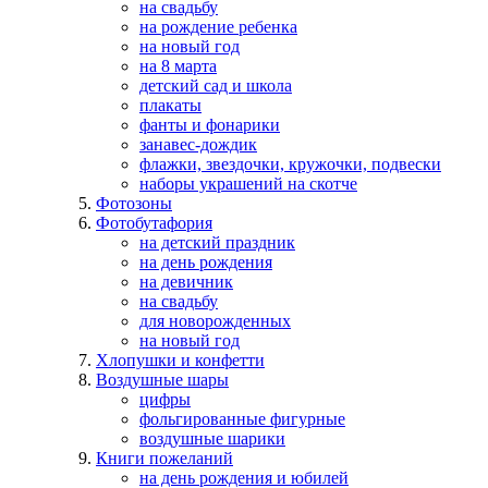
на свадьбу
на рождение ребенка
на новый год
на 8 марта
детский сад и школа
плакаты
фанты и фонарики
занавес-дождик
флажки, звездочки, кружочки, подвески
наборы украшений на скотче
Фотозоны
Фотобутафория
на детский праздник
на день рождения
на девичник
на свадьбу
для новорожденных
на новый год
Хлопушки и конфетти
Воздушные шары
цифры
фольгированные фигурные
воздушные шарики
Книги пожеланий
на день рождения и юбилей