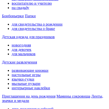
воспитателю и учителю
на свадьбу
Бонбоньерки
Папки
для свидетельства о рождении
для свидетельства о браке
Детская одежда для праздников
новогодняя
для девочек
для мальчиков
Детские развлечения
развивающие книжки
настольные игры
язычки-гудки
мыльные пузыри
интерьерные наклейки
Приглашения на день рождения
Мамины сокровища
Ленты,
значки и медали
день рождения и юбилей