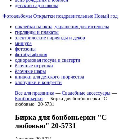
детский сад и школа
Фотоальбомы
Открытки поздравительные
Новый год
наклейки на окна, украшения для интерьера
гирлянды и плакаты
электрические гирлянды и декор
мишура
фотозоны
фотобутафория
одноразовая посуда и скатерти
ёлочные игрушки
ёлочные шары
книжки для детского творчества
хлопушки и конфетти
Все для праздника
—
Свадебные аксессуары
—
Бонбоньерки
—
Бирка для бонбоньерки "С
любовью" 20-5731
Бирка для бонбоньерки "С
любовью" 20-5731
Артикул: 20-5731