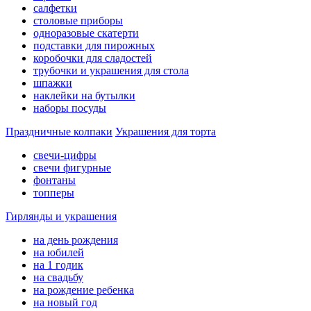
салфетки
столовые приборы
одноразовые скатерти
подставки для пирожных
коробочки для сладостей
трубочки и украшения для стола
шпажки
наклейки на бутылки
наборы посуды
Праздничные колпаки
Украшения для торта
свечи-цифры
свечи фигурные
фонтаны
топперы
Гирлянды и украшения
на день рождения
на юбилей
на 1 годик
на свадьбу
на рождение ребенка
на новый год