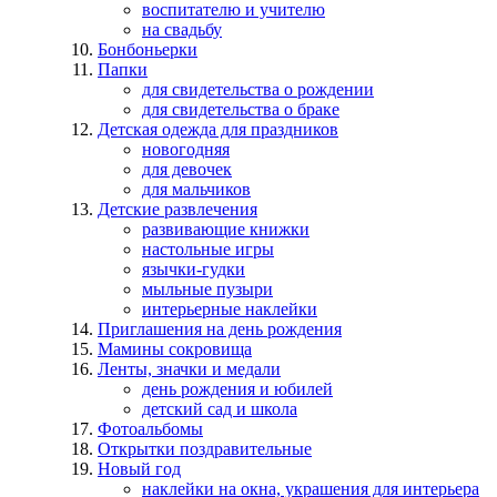
воспитателю и учителю
на свадьбу
Бонбоньерки
Папки
для свидетельства о рождении
для свидетельства о браке
Детская одежда для праздников
новогодняя
для девочек
для мальчиков
Детские развлечения
развивающие книжки
настольные игры
язычки-гудки
мыльные пузыри
интерьерные наклейки
Приглашения на день рождения
Мамины сокровища
Ленты, значки и медали
день рождения и юбилей
детский сад и школа
Фотоальбомы
Открытки поздравительные
Новый год
наклейки на окна, украшения для интерьера