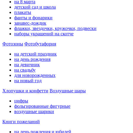
на 8 марта
детский сад и школа
плакаты
фанты и фонарики
занавес-дождик
флажки, звездочки, кружочки, подвески
наборы украшений на скотче
Фотозоны
Фотобутафория
на детский праздник
на день рождения
на девичник
на свадьбу
для новорожденных
на новый год
Хлопушки и конфетти
Воздушные шары
цифры
фольгированные фигурные
воздушные шарики
Книги пожеланий
на день рождения и юбилей