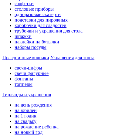
салфетки
столовые приборы
одноразовые скатерти
подставки для пирожных
коробочки для сладостей
трубочки и украшения для стола
шпажки
наклейки на бутылки
наборы посуды
Праздничные колпаки
Украшения для торта
свечи-цифры
свечи фигурные
фонтаны
топперы
Гирлянды и украшения
на день рождения
на юбилей
на 1 годик
на свадьбу
на рождение ребенка
на новый год