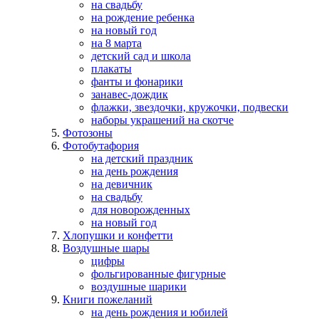
на свадьбу
на рождение ребенка
на новый год
на 8 марта
детский сад и школа
плакаты
фанты и фонарики
занавес-дождик
флажки, звездочки, кружочки, подвески
наборы украшений на скотче
Фотозоны
Фотобутафория
на детский праздник
на день рождения
на девичник
на свадьбу
для новорожденных
на новый год
Хлопушки и конфетти
Воздушные шары
цифры
фольгированные фигурные
воздушные шарики
Книги пожеланий
на день рождения и юбилей