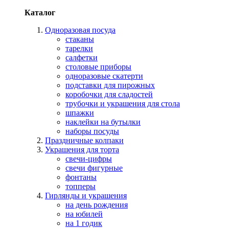
Каталог
Одноразовая посуда
стаканы
тарелки
салфетки
столовые приборы
одноразовые скатерти
подставки для пирожных
коробочки для сладостей
трубочки и украшения для стола
шпажки
наклейки на бутылки
наборы посуды
Праздничные колпаки
Украшения для торта
свечи-цифры
свечи фигурные
фонтаны
топперы
Гирлянды и украшения
на день рождения
на юбилей
на 1 годик