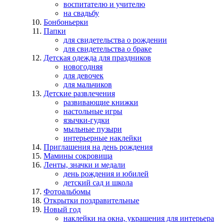
воспитателю и учителю
на свадьбу
Бонбоньерки
Папки
для свидетельства о рождении
для свидетельства о браке
Детская одежда для праздников
новогодняя
для девочек
для мальчиков
Детские развлечения
развивающие книжки
настольные игры
язычки-гудки
мыльные пузыри
интерьерные наклейки
Приглашения на день рождения
Мамины сокровища
Ленты, значки и медали
день рождения и юбилей
детский сад и школа
Фотоальбомы
Открытки поздравительные
Новый год
наклейки на окна, украшения для интерьера