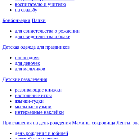
воспитателю и учителю
на свадьбу
Бонбоньерки
Папки
для свидетельства о рождении
для свидетельства о браке
Детская одежда для праздников
новогодняя
для девочек
для мальчиков
Детские развлечения
развивающие книжки
настольные игры
язычки-гудки
мыльные пузыри
интерьерные наклейки
Приглашения на день рождения
Мамины сокровища
Ленты, зн
день рождения и юбилей
детский сад и школа