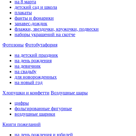
на 8 марта
детский сад и школа
плакаты
фанты и фонарики
занавес-дождик
флажки, звездочки, кружочки, подвески
наборы украшений на скотче
Фотозоны
Фотобутафория
на детский праздник
на день рождения
на девичник
на свадьбу
для новорожденных
на новый год
Хлопушки и конфетти
Воздушные шары
цифры
фольгированные фигурные
воздушные шарики
Книги пожеланий
на день рождения и юбилей