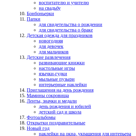
воспитателю и учителю
на свадьбу
Бонбоньерки
Папки
для свидетельства о рождении
для свидетельства о браке
Детская одежда для праздников
новогодняя
для девочек
для мальчиков
Детские развлечения
развивающие книжки
настольные игры
язычки-гудки
мыльные пузыри
интерьерные наклейки
Приглашения на день рождения
Мамины сокровища
Ленты, значки и медали
день рождения и юбилей
детский сад и школа
Фотоальбомы
Открытки поздравительные
Новый год
наклейки на окна, украшения для интерьера