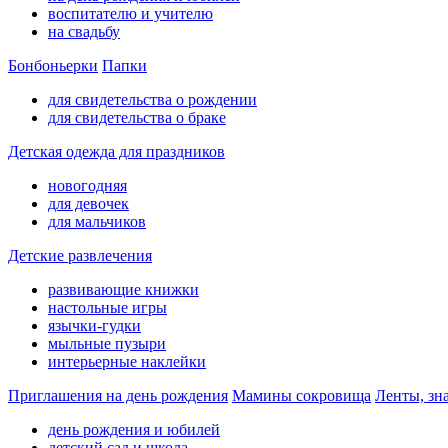
воспитателю и учителю
на свадьбу
Бонбоньерки
Папки
для свидетельства о рождении
для свидетельства о браке
Детская одежда для праздников
новогодняя
для девочек
для мальчиков
Детские развлечения
развивающие книжки
настольные игры
язычки-гудки
мыльные пузыри
интерьерные наклейки
Приглашения на день рождения
Мамины сокровища
Ленты, зн
день рождения и юбилей
детский сад и школа