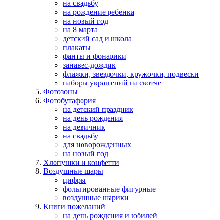
на свадьбу
на рождение ребенка
на новый год
на 8 марта
детский сад и школа
плакаты
фанты и фонарики
занавес-дождик
флажки, звездочки, кружочки, подвески
наборы украшений на скотче
Фотозоны
Фотобутафория
на детский праздник
на день рождения
на девичник
на свадьбу
для новорожденных
на новый год
Хлопушки и конфетти
Воздушные шары
цифры
фольгированные фигурные
воздушные шарики
Книги пожеланий
на день рождения и юбилей