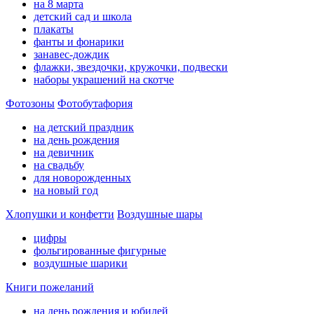
на 8 марта
детский сад и школа
плакаты
фанты и фонарики
занавес-дождик
флажки, звездочки, кружочки, подвески
наборы украшений на скотче
Фотозоны
Фотобутафория
на детский праздник
на день рождения
на девичник
на свадьбу
для новорожденных
на новый год
Хлопушки и конфетти
Воздушные шары
цифры
фольгированные фигурные
воздушные шарики
Книги пожеланий
на день рождения и юбилей