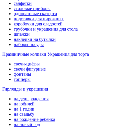
салфетки
столовые приборы
одноразовые скатерти
подставки для пирожных
коробочки для сладостей
трубочки и украшения для стола
шпажки
наклейки на бутылки
наборы посуды
Праздничные колпаки
Украшения для торта
свечи-цифры
свечи фигурные
фонтаны
топперы
Гирлянды и украшения
на день рождения
на юбилей
на 1 годик
на свадьбу
на рождение ребенка
на новый год