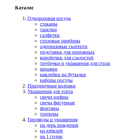
Каталог
Одноразовая посуда
стаканы
тарелки
салфетки
столовые приборы
одноразовые скатерти
подставки для пирожных
коробочки для сладостей
трубочки и украшения для стола
шпажки
наклейки на бутылки
наборы посуды
Праздничные колпаки
Украшения для торта
свечи-цифры
свечи фигурные
фонтаны
топперы
Гирлянды и украшения
на день рождения
на юбилей
на 1 годик