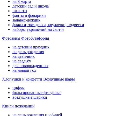
на 8 марта
детский сад и школа
плакаты
фанты и фонарики
занавес-дождик
флажки, звездочки, кружочки, подвески
наборы украшений на скотче
Фотозоны
Фотобутафория
на детский праздник
на день рождения
на девичник
на свадьбу
для новорожденных
на новый год
Хлопушки и конфетти
Воздушные шары
цифры
фольгированные фигурные
воздушные шарики
Книги пожеланий
на день рождения и юбилей