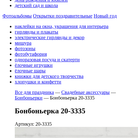
детский сад и школа
Фотоальбомы
Открытки поздравительные
Новый год
наклейки на окна, украшения для интерьера
гирлянды и плакаты
электрические гирлянды и декор
мишура
фотозоны
фотобутафория
одноразовая посуда и скатерти
ёлочные игрушки
ёлочные шары
книжки для детского творчества
хлопушки и конфетти
Все для праздника
—
Свадебные аксессуары
—
Бонбоньерки
—
Бонбоньерка 20-3335
Бонбоньерка 20-3335
Артикул: 20-3335