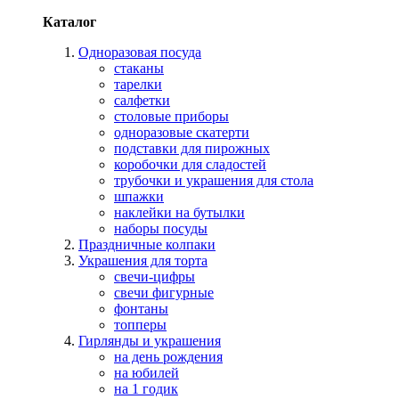
Каталог
Одноразовая посуда
стаканы
тарелки
салфетки
столовые приборы
одноразовые скатерти
подставки для пирожных
коробочки для сладостей
трубочки и украшения для стола
шпажки
наклейки на бутылки
наборы посуды
Праздничные колпаки
Украшения для торта
свечи-цифры
свечи фигурные
фонтаны
топперы
Гирлянды и украшения
на день рождения
на юбилей
на 1 годик