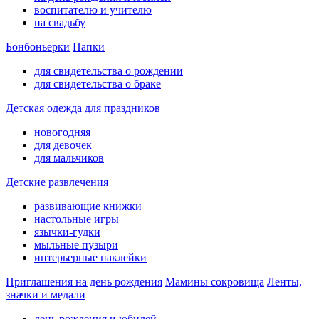
воспитателю и учителю
на свадьбу
Бонбоньерки
Папки
для свидетельства о рождении
для свидетельства о браке
Детская одежда для праздников
новогодняя
для девочек
для мальчиков
Детские развлечения
развивающие книжки
настольные игры
язычки-гудки
мыльные пузыри
интерьерные наклейки
Приглашения на день рождения
Мамины сокровища
Ленты,
значки и медали
день рождения и юбилей