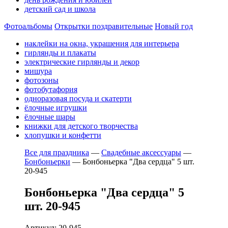
детский сад и школа
Фотоальбомы
Открытки поздравительные
Новый год
наклейки на окна, украшения для интерьера
гирлянды и плакаты
электрические гирлянды и декор
мишура
фотозоны
фотобутафория
одноразовая посуда и скатерти
ёлочные игрушки
ёлочные шары
книжки для детского творчества
хлопушки и конфетти
Все для праздника
—
Свадебные аксессуары
—
Бонбоньерки
—
Бонбоньерка "Два сердца" 5 шт.
20-945
Бонбоньерка "Два сердца" 5
шт. 20-945
Артикул: 20-945