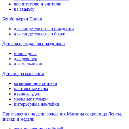
воспитателю и учителю
на свадьбу
Бонбоньерки
Папки
для свидетельства о рождении
для свидетельства о браке
Детская одежда для праздников
новогодняя
для девочек
для мальчиков
Детские развлечения
развивающие книжки
настольные игры
язычки-гудки
мыльные пузыри
интерьерные наклейки
Приглашения на день рождения
Мамины сокровища
Ленты,
значки и медали
день рождения и юбилей