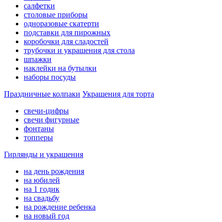
салфетки
столовые приборы
одноразовые скатерти
подставки для пирожных
коробочки для сладостей
трубочки и украшения для стола
шпажки
наклейки на бутылки
наборы посуды
Праздничные колпаки
Украшения для торта
свечи-цифры
свечи фигурные
фонтаны
топперы
Гирлянды и украшения
на день рождения
на юбилей
на 1 годик
на свадьбу
на рождение ребенка
на новый год