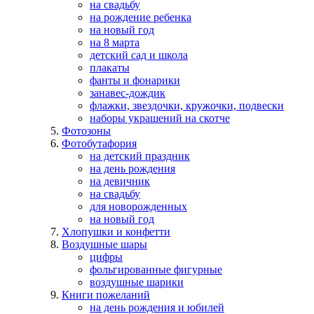
на свадьбу
на рождение ребенка
на новый год
на 8 марта
детский сад и школа
плакаты
фанты и фонарики
занавес-дождик
флажки, звездочки, кружочки, подвески
наборы украшений на скотче
Фотозоны
Фотобутафория
на детский праздник
на день рождения
на девичник
на свадьбу
для новорожденных
на новый год
Хлопушки и конфетти
Воздушные шары
цифры
фольгированные фигурные
воздушные шарики
Книги пожеланий
на день рождения и юбилей