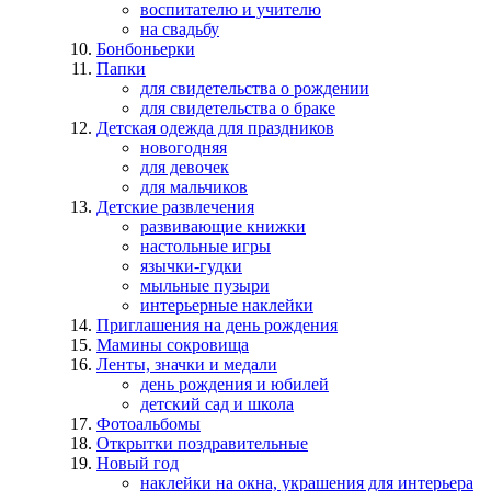
воспитателю и учителю
на свадьбу
Бонбоньерки
Папки
для свидетельства о рождении
для свидетельства о браке
Детская одежда для праздников
новогодняя
для девочек
для мальчиков
Детские развлечения
развивающие книжки
настольные игры
язычки-гудки
мыльные пузыри
интерьерные наклейки
Приглашения на день рождения
Мамины сокровища
Ленты, значки и медали
день рождения и юбилей
детский сад и школа
Фотоальбомы
Открытки поздравительные
Новый год
наклейки на окна, украшения для интерьера