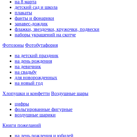
на 8 марта
детский сад и школа
плакаты
фанты и фонарики
занавес-дождик
флажки, звездочки, кружочки, подвески
наборы украшений на скотче
Фотозоны
Фотобутафория
на детский праздник
на день рождения
на девичник
на свадьбу
для новорожденных
на новый год
Хлопушки и конфетти
Воздушные шары
цифры
фольгированные фигурные
воздушные шарики
Книги пожеланий
на день рождения и юбилей