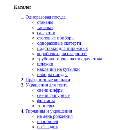
Каталог
Одноразовая посуда
стаканы
тарелки
салфетки
столовые приборы
одноразовые скатерти
подставки для пирожных
коробочки для сладостей
трубочки и украшения для стола
шпажки
наклейки на бутылки
наборы посуды
Праздничные колпаки
Украшения для торта
свечи-цифры
свечи фигурные
фонтаны
топперы
Гирлянды и украшения
на день рождения
на юбилей
на 1 годик