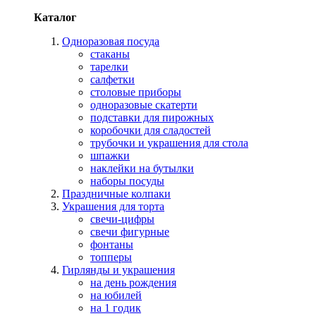
Каталог
Одноразовая посуда
стаканы
тарелки
салфетки
столовые приборы
одноразовые скатерти
подставки для пирожных
коробочки для сладостей
трубочки и украшения для стола
шпажки
наклейки на бутылки
наборы посуды
Праздничные колпаки
Украшения для торта
свечи-цифры
свечи фигурные
фонтаны
топперы
Гирлянды и украшения
на день рождения
на юбилей
на 1 годик