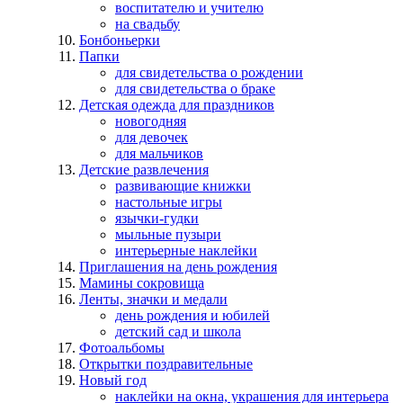
воспитателю и учителю
на свадьбу
Бонбоньерки
Папки
для свидетельства о рождении
для свидетельства о браке
Детская одежда для праздников
новогодняя
для девочек
для мальчиков
Детские развлечения
развивающие книжки
настольные игры
язычки-гудки
мыльные пузыри
интерьерные наклейки
Приглашения на день рождения
Мамины сокровища
Ленты, значки и медали
день рождения и юбилей
детский сад и школа
Фотоальбомы
Открытки поздравительные
Новый год
наклейки на окна, украшения для интерьера