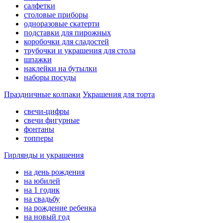
салфетки
столовые приборы
одноразовые скатерти
подставки для пирожных
коробочки для сладостей
трубочки и украшения для стола
шпажки
наклейки на бутылки
наборы посуды
Праздничные колпаки
Украшения для торта
свечи-цифры
свечи фигурные
фонтаны
топперы
Гирлянды и украшения
на день рождения
на юбилей
на 1 годик
на свадьбу
на рождение ребенка
на новый год