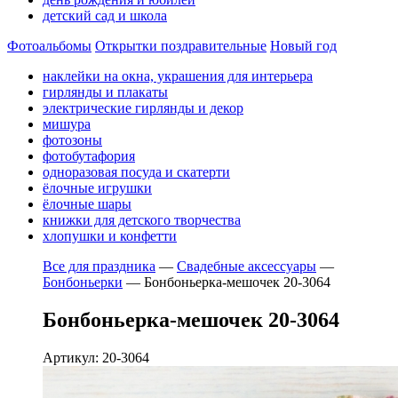
детский сад и школа
Фотоальбомы
Открытки поздравительные
Новый год
наклейки на окна, украшения для интерьера
гирлянды и плакаты
электрические гирлянды и декор
мишура
фотозоны
фотобутафория
одноразовая посуда и скатерти
ёлочные игрушки
ёлочные шары
книжки для детского творчества
хлопушки и конфетти
Все для праздника
—
Свадебные аксессуары
—
Бонбоньерки
—
Бонбоньерка-мешочек 20-3064
Бонбоньерка-мешочек 20-3064
Артикул: 20-3064