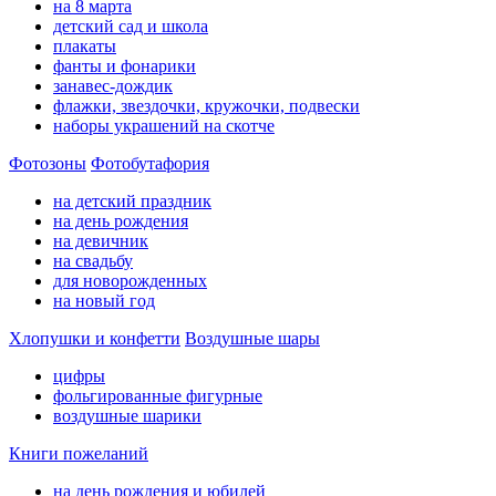
на 8 марта
детский сад и школа
плакаты
фанты и фонарики
занавес-дождик
флажки, звездочки, кружочки, подвески
наборы украшений на скотче
Фотозоны
Фотобутафория
на детский праздник
на день рождения
на девичник
на свадьбу
для новорожденных
на новый год
Хлопушки и конфетти
Воздушные шары
цифры
фольгированные фигурные
воздушные шарики
Книги пожеланий
на день рождения и юбилей