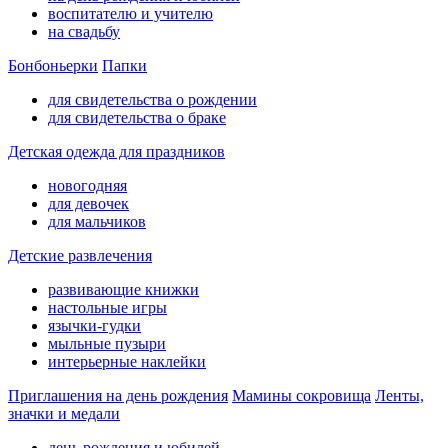
воспитателю и учителю
на свадьбу
Бонбоньерки
Папки
для свидетельства о рождении
для свидетельства о браке
Детская одежда для праздников
новогодняя
для девочек
для мальчиков
Детские развлечения
развивающие книжки
настольные игры
язычки-гудки
мыльные пузыри
интерьерные наклейки
Приглашения на день рождения
Мамины сокровища
Ленты,
значки и медали
день рождения и юбилей