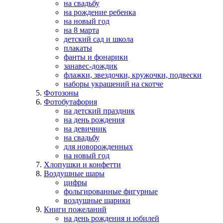
на свадьбу
на рождение ребенка
на новый год
на 8 марта
детский сад и школа
плакаты
фанты и фонарики
занавес-дождик
флажки, звездочки, кружочки, подвески
наборы украшений на скотче
Фотозоны
Фотобутафория
на детский праздник
на день рождения
на девичник
на свадьбу
для новорожденных
на новый год
Хлопушки и конфетти
Воздушные шары
цифры
фольгированные фигурные
воздушные шарики
Книги пожеланий
на день рождения и юбилей