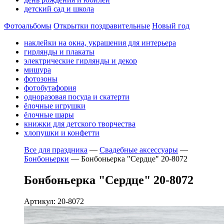
детский сад и школа
Фотоальбомы
Открытки поздравительные
Новый год
наклейки на окна, украшения для интерьера
гирлянды и плакаты
электрические гирлянды и декор
мишура
фотозоны
фотобутафория
одноразовая посуда и скатерти
ёлочные игрушки
ёлочные шары
книжки для детского творчества
хлопушки и конфетти
Все для праздника
—
Свадебные аксессуары
—
Бонбоньерки
—
Бонбоньерка "Сердце" 20-8072
Бонбоньерка "Сердце" 20-8072
Артикул: 20-8072