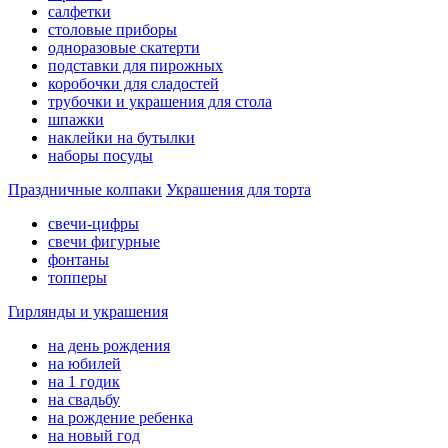
салфетки
столовые приборы
одноразовые скатерти
подставки для пирожных
коробочки для сладостей
трубочки и украшения для стола
шпажки
наклейки на бутылки
наборы посуды
Праздничные колпаки
Украшения для торта
свечи-цифры
свечи фигурные
фонтаны
топперы
Гирлянды и украшения
на день рождения
на юбилей
на 1 годик
на свадьбу
на рождение ребенка
на новый год