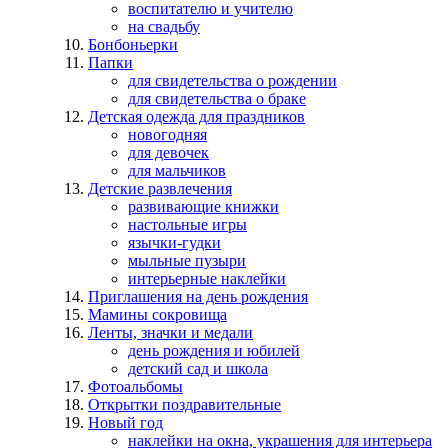
воспитателю и учителю
на свадьбу
Бонбоньерки
Папки
для свидетельства о рождении
для свидетельства о браке
Детская одежда для праздников
новогодняя
для девочек
для мальчиков
Детские развлечения
развивающие книжки
настольные игры
язычки-гудки
мыльные пузыри
интерьерные наклейки
Приглашения на день рождения
Мамины сокровища
Ленты, значки и медали
день рождения и юбилей
детский сад и школа
Фотоальбомы
Открытки поздравительные
Новый год
наклейки на окна, украшения для интерьера