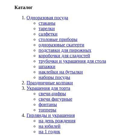
Каталог
Одноразовая посуда
стаканы
тарелки
салфетки
столовые приборы
одноразовые скатерти
подставки для пирожных
коробочки для сладостей
трубочки и украшения для стола
шпажки
наклейки на бутылки
наборы посуды
Праздничные колпаки
Украшения для торта
свечи-цифры
свечи фигурные
фонтаны
топперы
Гирлянды и украшения
на день рождения
на юбилей
на 1 годик