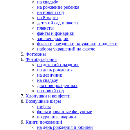
на свадьбу
на рождение ребенка
на новый год
на 8 марта
детский сад и школа
плакаты
фанты и фонарики
занавес-дождик
флажки, звездочки, кружочки, подвески
наборы украшений на скотче
Фотозоны
Фотобутафория
на детский праздник
на день рождения
на девичник
на свадьбу
для новорожденных
на новый год
Хлопушки и конфетти
Воздушные шары
цифры
фольгированные фигурные
воздушные шарики
Книги пожеланий
на день рождения и юбилей