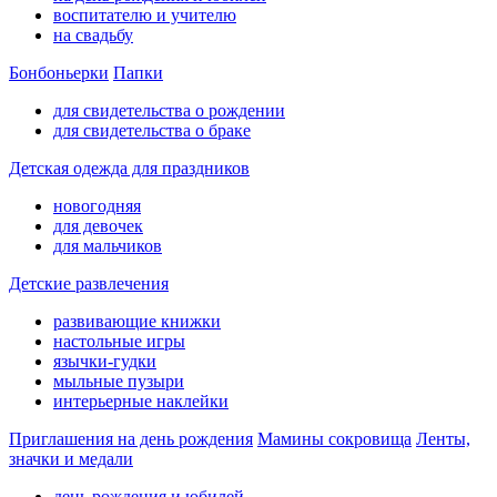
воспитателю и учителю
на свадьбу
Бонбоньерки
Папки
для свидетельства о рождении
для свидетельства о браке
Детская одежда для праздников
новогодняя
для девочек
для мальчиков
Детские развлечения
развивающие книжки
настольные игры
язычки-гудки
мыльные пузыри
интерьерные наклейки
Приглашения на день рождения
Мамины сокровища
Ленты,
значки и медали
день рождения и юбилей