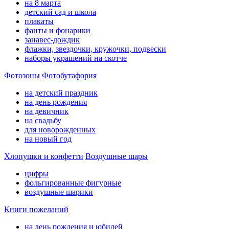
на 8 марта
детский сад и школа
плакаты
фанты и фонарики
занавес-дождик
флажки, звездочки, кружочки, подвески
наборы украшений на скотче
Фотозоны
Фотобутафория
на детский праздник
на день рождения
на девичник
на свадьбу
для новорожденных
на новый год
Хлопушки и конфетти
Воздушные шары
цифры
фольгированные фигурные
воздушные шарики
Книги пожеланий
на день рождения и юбилей