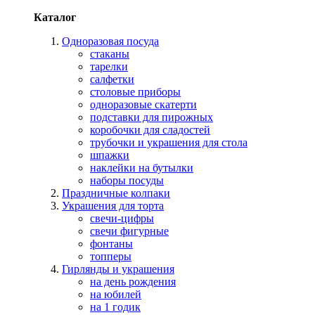
Каталог
Одноразовая посуда
стаканы
тарелки
салфетки
столовые приборы
одноразовые скатерти
подставки для пирожных
коробочки для сладостей
трубочки и украшения для стола
шпажки
наклейки на бутылки
наборы посуды
Праздничные колпаки
Украшения для торта
свечи-цифры
свечи фигурные
фонтаны
топперы
Гирлянды и украшения
на день рождения
на юбилей
на 1 годик