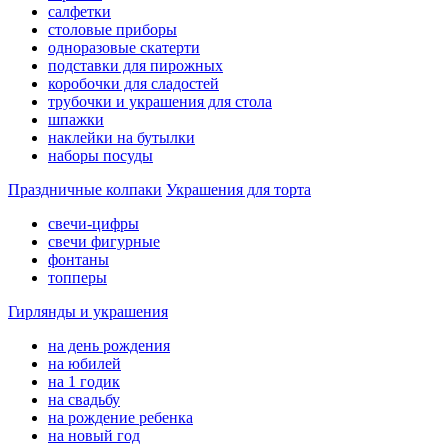
салфетки
столовые приборы
одноразовые скатерти
подставки для пирожных
коробочки для сладостей
трубочки и украшения для стола
шпажки
наклейки на бутылки
наборы посуды
Праздничные колпаки
Украшения для торта
свечи-цифры
свечи фигурные
фонтаны
топперы
Гирлянды и украшения
на день рождения
на юбилей
на 1 годик
на свадьбу
на рождение ребенка
на новый год