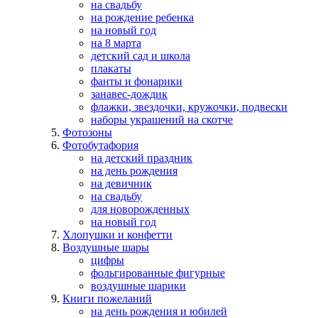
на свадьбу
на рождение ребенка
на новый год
на 8 марта
детский сад и школа
плакаты
фанты и фонарики
занавес-дождик
флажки, звездочки, кружочки, подвески
наборы украшений на скотче
Фотозоны
Фотобутафория
на детский праздник
на день рождения
на девичник
на свадьбу
для новорожденных
на новый год
Хлопушки и конфетти
Воздушные шары
цифры
фольгированные фигурные
воздушные шарики
Книги пожеланий
на день рождения и юбилей