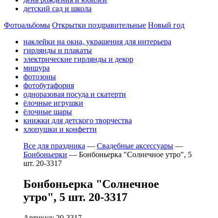
детский сад и школа
Фотоальбомы
Открытки поздравительные
Новый год
наклейки на окна, украшения для интерьера
гирлянды и плакаты
электрические гирлянды и декор
мишура
фотозоны
фотобутафория
одноразовая посуда и скатерти
ёлочные игрушки
ёлочные шары
книжки для детского творчества
хлопушки и конфетти
Все для праздника
—
Свадебные аксессуары
—
Бонбоньерки
—
Бонбоньерка "Солнечное утро", 5
шт. 20-3317
Бонбоньерка "Солнечное
утро", 5 шт. 20-3317
Артикул: 20-3317