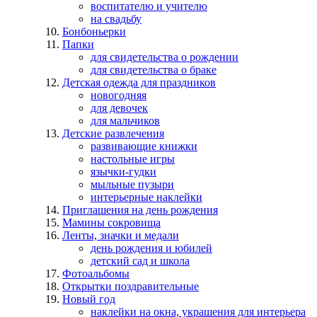
воспитателю и учителю
на свадьбу
Бонбоньерки
Папки
для свидетельства о рождении
для свидетельства о браке
Детская одежда для праздников
новогодняя
для девочек
для мальчиков
Детские развлечения
развивающие книжки
настольные игры
язычки-гудки
мыльные пузыри
интерьерные наклейки
Приглашения на день рождения
Мамины сокровища
Ленты, значки и медали
день рождения и юбилей
детский сад и школа
Фотоальбомы
Открытки поздравительные
Новый год
наклейки на окна, украшения для интерьера