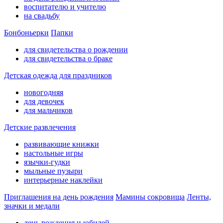
воспитателю и учителю
на свадьбу
Бонбоньерки
Папки
для свидетельства о рождении
для свидетельства о браке
Детская одежда для праздников
новогодняя
для девочек
для мальчиков
Детские развлечения
развивающие книжки
настольные игры
язычки-гудки
мыльные пузыри
интерьерные наклейки
Приглашения на день рождения
Мамины сокровища
Ленты,
значки и медали
день рождения и юбилей