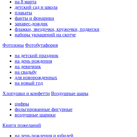
на 8 марта
детский сад и школа
плакаты
фанты и фонарики
занавес-дождик
флажки, звездочки, кружочки, подвески
наборы украшений на скотче
Фотозоны
Фотобутафория
на детский праздник
на день рождения
на девичник
на свадьбу
для новорожденных
на новый год
Хлопушки и конфетти
Воздушные шары
цифры
фольгированные фигурные
воздушные шарики
Книги пожеланий
на день рождения и юбилей