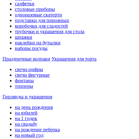
салфетки
столовые приборы
одноразовые скатерти
подставки для пирожных
коробочки для сладостей
трубочки и украшения для стола
шпажки
наклейки на бутылки
наборы посуды
Праздничные колпаки
Украшения для торта
свечи-цифры
свечи фигурные
фонтаны
топперы
Гирлянды и украшения
на день рождения
на юбилей
на 1 годик
на свадьбу
на рождение ребенка
на новый год