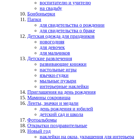
воспитателю и учителю
на свадьбу
Бонбоньерки
Папки
для свидетельства о рождении
для свидетельства о браке
Детская одежда для праздников
новогодняя
для девочек
для мальчиков
Детские развлечения
развивающие книжки
настольные игры
язычки-гудки
мыльные пузыри
интерьерные наклейки
Приглашения на день рождения
Мамины сокровища
Ленты, значки и медали
день рождения и юбилей
детский сад и школа
Фотоальбомы
Открытки поздравительные
Новый год
наклейки на окна, украшения для интерьера