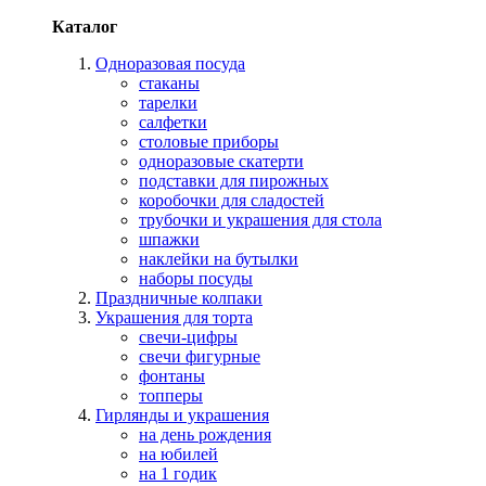
Каталог
Одноразовая посуда
стаканы
тарелки
салфетки
столовые приборы
одноразовые скатерти
подставки для пирожных
коробочки для сладостей
трубочки и украшения для стола
шпажки
наклейки на бутылки
наборы посуды
Праздничные колпаки
Украшения для торта
свечи-цифры
свечи фигурные
фонтаны
топперы
Гирлянды и украшения
на день рождения
на юбилей
на 1 годик