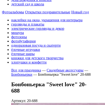
детский сад и школа
Фотоальбомы
Открытки поздравительные
Новый год
наклейки на окна, украшения для интерьера
гирлянды и плакаты
электрические гирлянды и декор
мишура
фотозоны
фотобутафория
одноразовая посуда и скатерти
ёлочные игрушки
ёлочные шары
книжки для детского творчества
хлопушки и конфетти
Все для праздника
—
Свадебные аксессуары
—
Бонбоньерки
—
Бонбоньерка "Sweet love" 20-688
Бонбоньерка "Sweet love" 20-
688
Артикул: 20-688