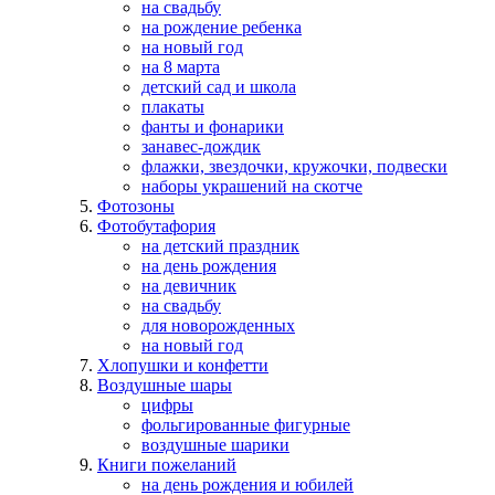
на свадьбу
на рождение ребенка
на новый год
на 8 марта
детский сад и школа
плакаты
фанты и фонарики
занавес-дождик
флажки, звездочки, кружочки, подвески
наборы украшений на скотче
Фотозоны
Фотобутафория
на детский праздник
на день рождения
на девичник
на свадьбу
для новорожденных
на новый год
Хлопушки и конфетти
Воздушные шары
цифры
фольгированные фигурные
воздушные шарики
Книги пожеланий
на день рождения и юбилей