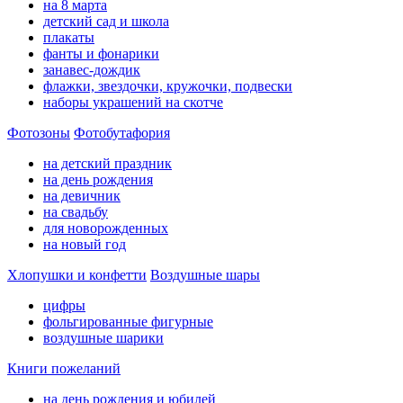
на 8 марта
детский сад и школа
плакаты
фанты и фонарики
занавес-дождик
флажки, звездочки, кружочки, подвески
наборы украшений на скотче
Фотозоны
Фотобутафория
на детский праздник
на день рождения
на девичник
на свадьбу
для новорожденных
на новый год
Хлопушки и конфетти
Воздушные шары
цифры
фольгированные фигурные
воздушные шарики
Книги пожеланий
на день рождения и юбилей