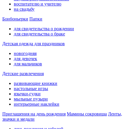
воспитателю и учителю
на свадьбу
Бонбоньерки
Папки
для свидетельства о рождении
для свидетельства о браке
Детская одежда для праздников
новогодняя
для девочек
для мальчиков
Детские развлечения
развивающие книжки
настольные игры
язычки-гудки
мыльные пузыри
интерьерные наклейки
Приглашения на день рождения
Мамины сокровища
Ленты,
значки и медали
день рождения и юбилей