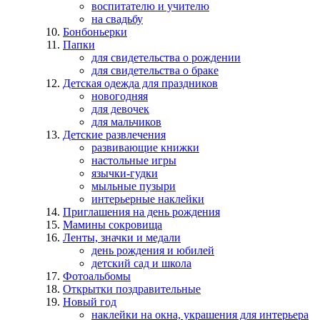
воспитателю и учителю
на свадьбу
Бонбоньерки
Папки
для свидетельства о рождении
для свидетельства о браке
Детская одежда для праздников
новогодняя
для девочек
для мальчиков
Детские развлечения
развивающие книжки
настольные игры
язычки-гудки
мыльные пузыри
интерьерные наклейки
Приглашения на день рождения
Мамины сокровища
Ленты, значки и медали
день рождения и юбилей
детский сад и школа
Фотоальбомы
Открытки поздравительные
Новый год
наклейки на окна, украшения для интерьера