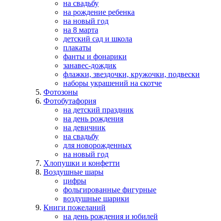
на свадьбу
на рождение ребенка
на новый год
на 8 марта
детский сад и школа
плакаты
фанты и фонарики
занавес-дождик
флажки, звездочки, кружочки, подвески
наборы украшений на скотче
Фотозоны
Фотобутафория
на детский праздник
на день рождения
на девичник
на свадьбу
для новорожденных
на новый год
Хлопушки и конфетти
Воздушные шары
цифры
фольгированные фигурные
воздушные шарики
Книги пожеланий
на день рождения и юбилей