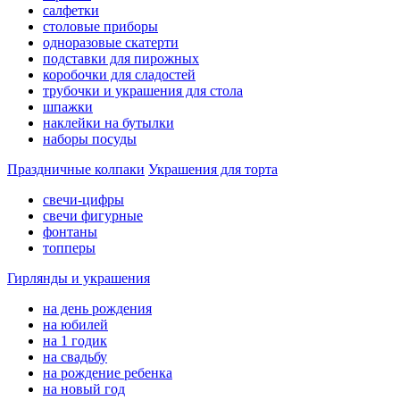
салфетки
столовые приборы
одноразовые скатерти
подставки для пирожных
коробочки для сладостей
трубочки и украшения для стола
шпажки
наклейки на бутылки
наборы посуды
Праздничные колпаки
Украшения для торта
свечи-цифры
свечи фигурные
фонтаны
топперы
Гирлянды и украшения
на день рождения
на юбилей
на 1 годик
на свадьбу
на рождение ребенка
на новый год