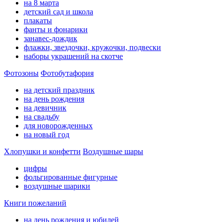
на 8 марта
детский сад и школа
плакаты
фанты и фонарики
занавес-дождик
флажки, звездочки, кружочки, подвески
наборы украшений на скотче
Фотозоны
Фотобутафория
на детский праздник
на день рождения
на девичник
на свадьбу
для новорожденных
на новый год
Хлопушки и конфетти
Воздушные шары
цифры
фольгированные фигурные
воздушные шарики
Книги пожеланий
на день рождения и юбилей