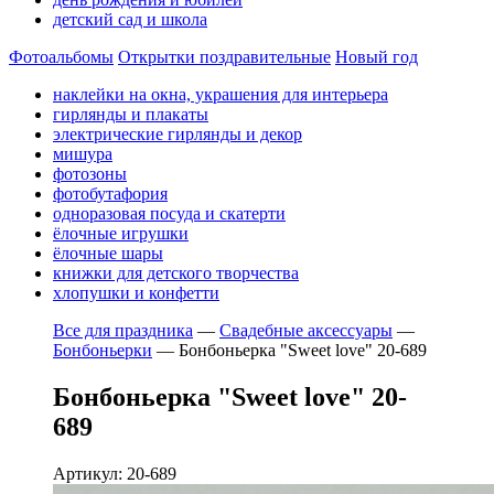
детский сад и школа
Фотоальбомы
Открытки поздравительные
Новый год
наклейки на окна, украшения для интерьера
гирлянды и плакаты
электрические гирлянды и декор
мишура
фотозоны
фотобутафория
одноразовая посуда и скатерти
ёлочные игрушки
ёлочные шары
книжки для детского творчества
хлопушки и конфетти
Все для праздника
—
Свадебные аксессуары
—
Бонбоньерки
—
Бонбоньерка "Sweet love" 20-689
Бонбоньерка "Sweet love" 20-
689
Артикул: 20-689