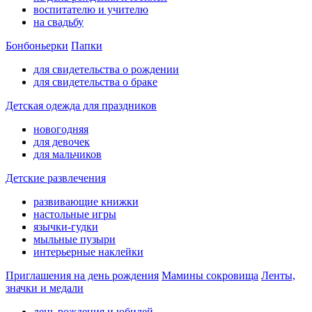
воспитателю и учителю
на свадьбу
Бонбоньерки
Папки
для свидетельства о рождении
для свидетельства о браке
Детская одежда для праздников
новогодняя
для девочек
для мальчиков
Детские развлечения
развивающие книжки
настольные игры
язычки-гудки
мыльные пузыри
интерьерные наклейки
Приглашения на день рождения
Мамины сокровища
Ленты,
значки и медали
день рождения и юбилей