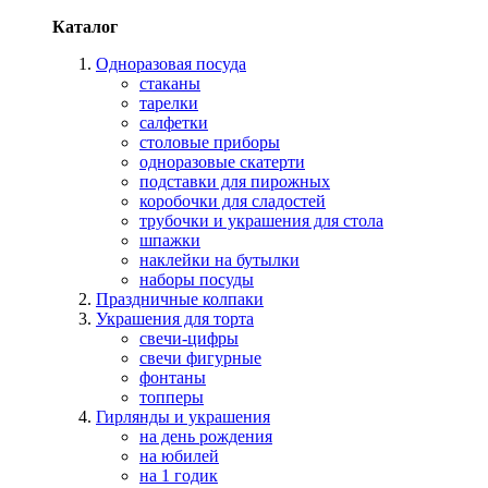
Каталог
Одноразовая посуда
стаканы
тарелки
салфетки
столовые приборы
одноразовые скатерти
подставки для пирожных
коробочки для сладостей
трубочки и украшения для стола
шпажки
наклейки на бутылки
наборы посуды
Праздничные колпаки
Украшения для торта
свечи-цифры
свечи фигурные
фонтаны
топперы
Гирлянды и украшения
на день рождения
на юбилей
на 1 годик