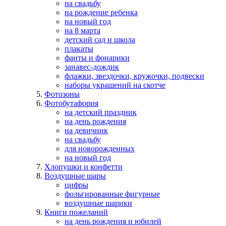
на свадьбу
на рождение ребенка
на новый год
на 8 марта
детский сад и школа
плакаты
фанты и фонарики
занавес-дождик
флажки, звездочки, кружочки, подвески
наборы украшений на скотче
Фотозоны
Фотобутафория
на детский праздник
на день рождения
на девичник
на свадьбу
для новорожденных
на новый год
Хлопушки и конфетти
Воздушные шары
цифры
фольгированные фигурные
воздушные шарики
Книги пожеланий
на день рождения и юбилей