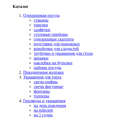
Каталог
Одноразовая посуда
стаканы
тарелки
салфетки
столовые приборы
одноразовые скатерти
подставки для пирожных
коробочки для сладостей
трубочки и украшения для стола
шпажки
наклейки на бутылки
наборы посуды
Праздничные колпаки
Украшения для торта
свечи-цифры
свечи фигурные
фонтаны
топперы
Гирлянды и украшения
на день рождения
на юбилей
на 1 годик