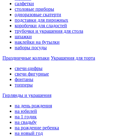
салфетки
столовые приборы
одноразовые скатерти
подставки для пирожных
коробочки для сладостей
трубочки и украшения для стола
шпажки
наклейки на бутылки
наборы посуды
Праздничные колпаки
Украшения для торта
свечи-цифры
свечи фигурные
фонтаны
топперы
Гирлянды и украшения
на день рождения
на юбилей
на 1 годик
на свадьбу
на рождение ребенка
на новый год