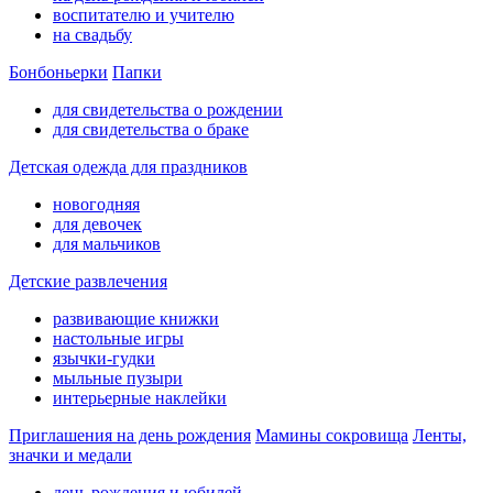
воспитателю и учителю
на свадьбу
Бонбоньерки
Папки
для свидетельства о рождении
для свидетельства о браке
Детская одежда для праздников
новогодняя
для девочек
для мальчиков
Детские развлечения
развивающие книжки
настольные игры
язычки-гудки
мыльные пузыри
интерьерные наклейки
Приглашения на день рождения
Мамины сокровища
Ленты,
значки и медали
день рождения и юбилей