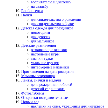
воспитателю и учителю
на свадьбу
Бонбоньерки
Папки
для свидетельства о рождении
для свидетельства о браке
Детская одежда для праздников
новогодняя
для девочек
для мальчиков
Детские развлечения
развивающие книжки
настольные игры
язычки-гудки
мыльные пузыри
интерьерные наклейки
Приглашения на день рождения
Мамины сокровища
Ленты, значки и медали
день рождения и юбилей
детский сад и школа
Фотоальбомы
Открытки поздравительные
Новый год
наклейки на окна, украшения для интерьера