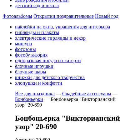
детский сад и школа
Фотоальбомы
Открытки поздравительные
Новый год
наклейки на окна, украшения для интерьера
гирлянды и плакаты
электрические гирлянды и декор
мишура
фотозоны
фотобутафория
одноразовая посуда и скатерти
ёлочные игрушки
ёлочные шары
книжки для детского творчества
хлопушки и конфетти
Все для праздника
—
Свадебные аксессуары
—
Бонбоньерки
—
Бонбоньерка "Викторианский
узор" 20-690
Бонбоньерка "Викторианский
узор" 20-690
Артикул: 20-690