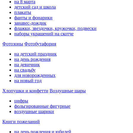
на 8 марта
детский сад и школа
плакаты
фанты и фонарики
занавес-дождик
флажки, звездочки, кружочки, подвески
наборы украшений на скотче
Фотозоны
Фотобутафория
на детский праздник
на день рождения
на девичник
на свадьбу
для новорожденных
на новый год
Хлопушки и конфетти
Воздушные шары
цифры
фольгированные фигурные
воздушные шарики
Книги пожеланий
на день рождения и юбилей