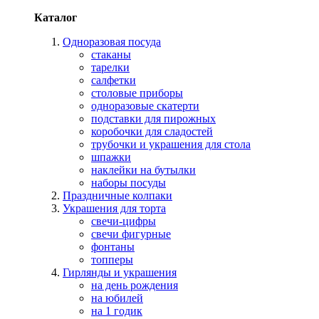
Каталог
Одноразовая посуда
стаканы
тарелки
салфетки
столовые приборы
одноразовые скатерти
подставки для пирожных
коробочки для сладостей
трубочки и украшения для стола
шпажки
наклейки на бутылки
наборы посуды
Праздничные колпаки
Украшения для торта
свечи-цифры
свечи фигурные
фонтаны
топперы
Гирлянды и украшения
на день рождения
на юбилей
на 1 годик