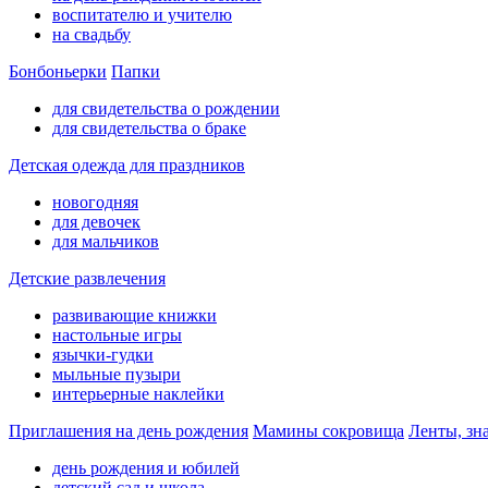
воспитателю и учителю
на свадьбу
Бонбоньерки
Папки
для свидетельства о рождении
для свидетельства о браке
Детская одежда для праздников
новогодняя
для девочек
для мальчиков
Детские развлечения
развивающие книжки
настольные игры
язычки-гудки
мыльные пузыри
интерьерные наклейки
Приглашения на день рождения
Мамины сокровища
Ленты, зн
день рождения и юбилей
детский сад и школа