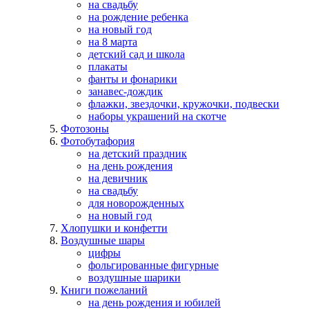
на свадьбу
на рождение ребенка
на новый год
на 8 марта
детский сад и школа
плакаты
фанты и фонарики
занавес-дождик
флажки, звездочки, кружочки, подвески
наборы украшений на скотче
Фотозоны
Фотобутафория
на детский праздник
на день рождения
на девичник
на свадьбу
для новорожденных
на новый год
Хлопушки и конфетти
Воздушные шары
цифры
фольгированные фигурные
воздушные шарики
Книги пожеланий
на день рождения и юбилей