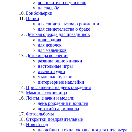
воспитателю и учителю
на свадьбу
Бонбоньерки
Папки
для свидетельства о рождении
для свидетельства о браке
Детская одежда для праздников
новогодняя
для девочек
для мальчиков
Детские развлечения
развивающие книжки
настольные игры
язычки-гудки
мыльные пузыри
интерьерные наклейки
Приглашения на день рождения
Мамины сокровища
Ленты, значки и медали
день рождения и юбилей
детский сад и школа
Фотоальбомы
Открытки поздравительные
Новый год
наклейки на окна, украшения для интерьера