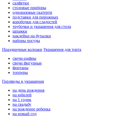
салфетки
столовые приборы
одноразовые скатерти
подставки для пирожных
коробочки для сладостей
трубочки и украшения для стола
шпажки
наклейки на бутылки
наборы посуды
Праздничные колпаки
Украшения для торта
свечи-цифры
свечи фигурные
фонтаны
топперы
Гирлянды и украшения
на день рождения
на юбилей
на 1 годик
на свадьбу
на рождение ребенка
на новый год