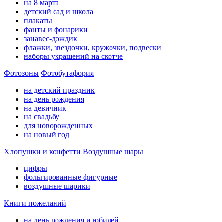
на 8 марта
детский сад и школа
плакаты
фанты и фонарики
занавес-дождик
флажки, звездочки, кружочки, подвески
наборы украшений на скотче
Фотозоны
Фотобутафория
на детский праздник
на день рождения
на девичник
на свадьбу
для новорожденных
на новый год
Хлопушки и конфетти
Воздушные шары
цифры
фольгированные фигурные
воздушные шарики
Книги пожеланий
на день рождения и юбилей